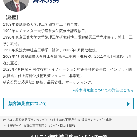
【経歴】
1989年慶應義塾大学理工学部管理工学科卒業。
1992年ロチェスター大学経営大学院修士課程修了。
1996年東京工業大学大学院理工学研究科博士課程経営工学専攻修了。博士（工
学）取得。
1996年筑波大学社会工学系・講師。2002年6月同助教授。
2008年4月慶應義塾大学理工学部管理工学科・准教授。2011年4月同教授、現
在に至る。
2023年4月内閣府 科学技術・イノベーション推進事務局参事官（インフラ・防
災担当）付上席科学技術政策フェロー（非常勤）
研究分野は応用統計解析、品質管理、マーケティング。
≫鈴木研究室についての詳細はこちら
顧客満足度について
オリコン顧客満足度ランキング
おすすめの不動産仲介 賃貸ランキング・比較
不動産仲介 賃貸の東京都ランキング・口コミ情報
オリコン顧客満足度
ランキング一覧