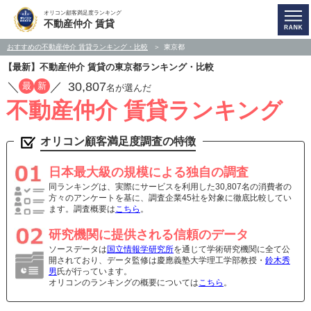
オリコン顧客満足度ランキング
不動産仲介 賃貸
おすすめの不動産仲介 賃貸ランキング・比較
東京都
【最新】不動産仲介 賃貸の東京都ランキング・比較
／
／
30,807
最
新
名が選んだ
不動産仲介 賃貸ランキング
オリコン顧客満足度調査の特徴
日本最大級の規模による独自の調査
同ランキングは、実際にサービスを利用した30,807名の消費者の
方々のアンケートを基に、調査企業45社を対象に徹底比較してい
ます。調査概要は
こちら
。
研究機関に提供される信頼のデータ
ソースデータは
国立情報学研究所
を通じて学術研究機関に全て公
開されており、データ監修は慶應義塾大学理工学部教授・
鈴木秀
男
氏が行っています。
オリコンのランキングの概要については
こちら
。