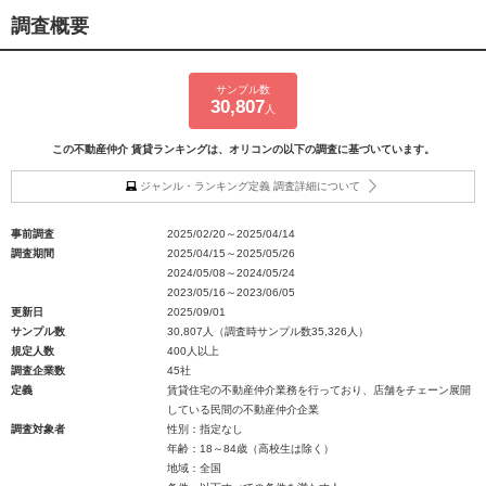
調査概要
サンプル数
30,807
人
この不動産仲介 賃貸ランキングは、オリコンの以下の調査に基づいています。
ジャンル・ランキング定義 調査詳細について
事前調査
2025/02/20～2025/04/14
調査期間
2025/04/15～2025/05/26
2024/05/08～2024/05/24
2023/05/16～2023/06/05
更新日
2025/09/01
サンプル数
30,807人（調査時サンプル数35,326人）
規定人数
400人以上
調査企業数
45社
定義
賃貸住宅の不動産仲介業務を行っており、店舗をチェーン展開
している民間の不動産仲介企業
調査対象者
性別：指定なし
年齢：18～84歳（高校生は除く）
地域：全国