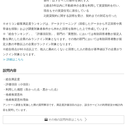
条件：以下すべての条件を満たす人
1)過去5年以内に不動産仲介企業を利用して賃貸契約を行い、
現在もその賃貸住宅に居住している
2)賃貸契約に関する説明を受け、契約までの対応を行った
※オリコン顧客満足度ランキングは、データクリーニング（回収したデータから不正回答や異
常値を排除）および調査対象者条件から外れた回答を除外した上で作成しています。
※「総合ランキング」、「評価項目別」、部門の「業態別」においては有効回答者数が規定人
数を満たした企業のみランクイン対象となります。その他の部門においては有効回答者数が規
定人数の半数以上の企業がランクイン対象となります。
※総合得点が60.0点以上で、他人に薦めたくないと回答した人の割合が基準値以下の企業がラ
ンクイン対象となります。
≫ 詳細はこちら
設問内容
・総合満足度
・評価項目（小項目）
・利用した感想（良かった点・悪かった点）
・他者推奨意向
・他者推奨意向理由
アンケート調査を実施した際の質問事項です。満足度評価項目のほか、該当サービスの利用状況や検討内
容を質問しています。
その他の設問内容はこちら