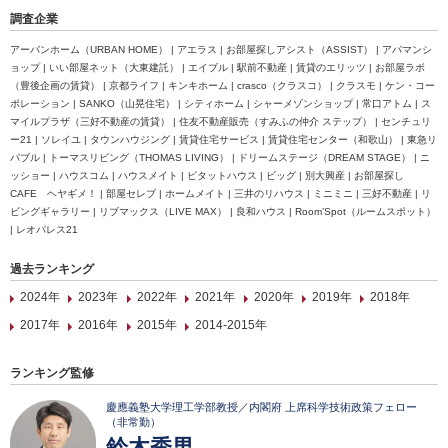
調査企業
アーバンホーム（URBAN HOME） | アエラス | お部屋探しアシスト（ASSIST） | アパマンシ
ョップ | いい部屋ネット（大東建託） | エイブル | 駅前不動産 | 賃貸のエリッツ | お部屋ラボ
（豊後企画の賃貸） | 京都ライフ | キンキホーム | crasco（クラスコ） | クラスモ | ケン・コー
ポレーション | SANKO（山晃住宅） | シティホーム | シャーメゾンショップ | 常口アトム | ス
マイルプラザ（三好不動産の賃貸） | 住友不動産販売（すみふの仲介 ステップ） | センチュリ
ー21 | ソレイユ | タウンハウジング | 賃貸住宅サービス | 賃貸住宅センター（和歌山） | 東急リ
バブル | トーマスリビング（THOMAS LIVING） | ドリームステージ（DREAM STAGE） | ニ
ッショー | ハウスコム | ハウスメイト | ピタットハウス | ビッグ | 別大興産 | お部屋探し
CAFE ヘヤギメ！ | 部屋セレブ | ホームメイト | 三井のリハウス | ミニミニ | 三好不動産 | リ
ビングギャラリー | リブマックス（LIVE MAX） | 良和ハウス | Room’Spot（ルームスポット）
| レオパレス21
過去ランキング
2024年
2023年
2022年
2021年
2020年
2019年
2018年
2017年
2016年
2015年
2014-2015年
ランキング監修
慶應義塾大学理工学部教授／内閣府 上席科学技術政策フェロー
（非常勤）
鈴木秀男