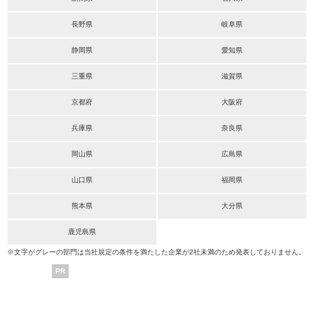
長野県
岐阜県
静岡県
愛知県
三重県
滋賀県
京都府
大阪府
兵庫県
奈良県
岡山県
広島県
山口県
福岡県
熊本県
大分県
鹿児島県
※文字がグレーの部門は当社規定の条件を満たした企業が2社未満のため発表しておりません。
PR