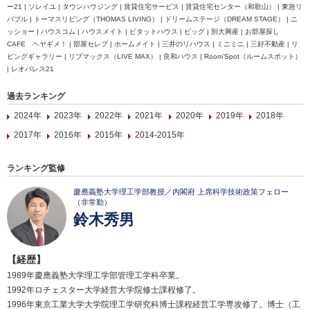
ー21 | ソレイユ | タウンハウジング | 賃貸住宅サービス | 賃貸住宅センター（和歌山） | 東急リ
バブル | トーマスリビング（THOMAS LIVING） | ドリームステージ（DREAM STAGE） | ニ
ッショー | ハウスコム | ハウスメイト | ピタットハウス | ビッグ | 別大興産 | お部屋探し
CAFE ヘヤギメ！ | 部屋セレブ | ホームメイト | 三井のリハウス | ミニミニ | 三好不動産 | リ
ビングギャラリー | リブマックス（LIVE MAX） | 良和ハウス | Room’Spot（ルームスポット）
| レオパレス21
過去ランキング
2024年
2023年
2022年
2021年
2020年
2019年
2018年
2017年
2016年
2015年
2014-2015年
ランキング監修
慶應義塾大学理工学部教授／内閣府 上席科学技術政策フェロー
（非常勤）
鈴木秀男
【経歴】
1989年慶應義塾大学理工学部管理工学科卒業。
1992年ロチェスター大学経営大学院修士課程修了。
1996年東京工業大学大学院理工学研究科博士課程経営工学専攻修了。博士（工