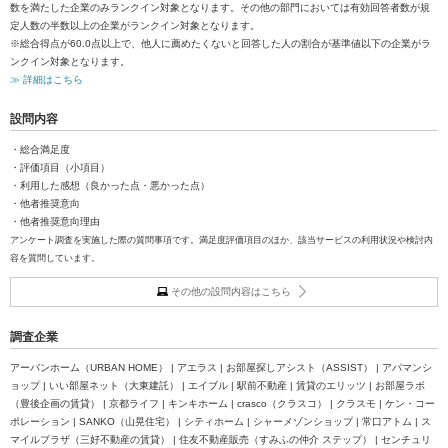
数を満たした企業のみランクイン対象となります。その他の部門においては有効回答者数が規
定人数の半数以上の企業がランクイン対象となります。
※総合得点が60.0点以上で、他人に薦めたくないと回答した人の割合が基準値以下の企業がラ
ンクイン対象となります。
≫ 詳細はこちら
設問内容
・総合満足度
・評価項目（小項目）
・利用した感想（良かった点・悪かった点）
・他者推奨意向
・他者推奨意向理由
アンケート調査を実施した際の質問事項です。満足度評価項目のほか、該当サービスの利用状況や検討内
容を質問しています。
その他の設問内容はこちら
調査企業
アーバンホーム（URBAN HOME） | アエラス | お部屋探しアシスト（ASSIST） | アパマンシ
ョップ | いい部屋ネット（大東建託） | エイブル | 駅前不動産 | 賃貸のエリッツ | お部屋ラボ
（豊後企画の賃貸） | 京都ライフ | キンキホーム | crasco（クラスコ） | クラスモ | ケン・コー
ポレーション | SANKO（山晃住宅） | シティホーム | シャーメゾンショップ | 常口アトム | ス
マイルプラザ（三好不動産の賃貸） | 住友不動産販売（すみふの仲介 ステップ） | センチュリ