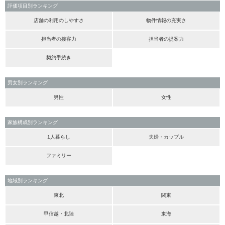
評価項目別ランキング
店舗の利用のしやすさ
物件情報の充実さ
担当者の接客力
担当者の提案力
契約手続き
男女別ランキング
男性
女性
家族構成別ランキング
1人暮らし
夫婦・カップル
ファミリー
地域別ランキング
東北
関東
甲信越・北陸
東海