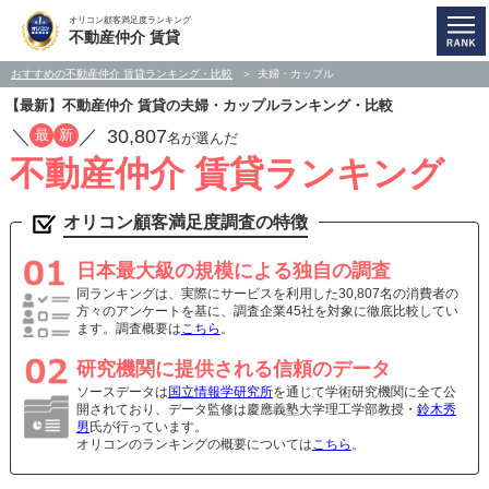
オリコン顧客満足度ランキング
不動産仲介 賃貸
おすすめの不動産仲介 賃貸ランキング・比較
夫婦・カップル
【最新】不動産仲介 賃貸の夫婦・カップルランキング・比較
／
／
30,807
最
新
名が選んだ
不動産仲介 賃貸ランキング
オリコン顧客満足度調査の特徴
日本最大級の規模による独自の調査
同ランキングは、実際にサービスを利用した30,807名の消費者の
方々のアンケートを基に、調査企業45社を対象に徹底比較してい
ます。調査概要は
こちら
。
研究機関に提供される信頼のデータ
ソースデータは
国立情報学研究所
を通じて学術研究機関に全て公
開されており、データ監修は慶應義塾大学理工学部教授・
鈴木秀
男
氏が行っています。
オリコンのランキングの概要については
こちら
。