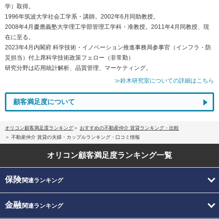
学）取得。
1996年筑波大学社会工学系・講師。2002年6月同助教授。
2008年4月慶應義塾大学理工学部管理工学科・准教授。2011年4月同教授、現
在に至る。
2023年4月内閣府 科学技術・イノベーション推進事務局参事官（インフラ・防
災担当）付上席科学技術政策フェロー（非常勤）
研究分野は応用統計解析、品質管理、マーケティング。
≫鈴木研究室についての詳細はこちら
顧客満足度について
オリコン顧客満足度ランキング
おすすめの不動産仲介 賃貸ランキング・比較
不動産仲介 賃貸の夫婦・カップルランキング・口コミ情報
オリコン顧客満足度
ランキング一覧
保険
関連ランキング
金融
関連ランキング