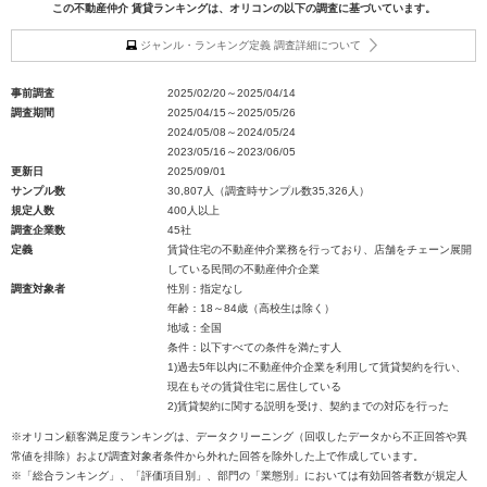
この不動産仲介 賃貸ランキングは、オリコンの以下の調査に基づいています。
ジャンル・ランキング定義 調査詳細について
事前調査
2025/02/20～2025/04/14
調査期間
2025/04/15～2025/05/26
2024/05/08～2024/05/24
2023/05/16～2023/06/05
更新日
2025/09/01
サンプル数
30,807人（調査時サンプル数35,326人）
規定人数
400人以上
調査企業数
45社
定義
賃貸住宅の不動産仲介業務を行っており、店舗をチェーン展開
している民間の不動産仲介企業
調査対象者
性別：指定なし
年齢：18～84歳（高校生は除く）
地域：全国
条件：以下すべての条件を満たす人
1)過去5年以内に不動産仲介企業を利用して賃貸契約を行い、
現在もその賃貸住宅に居住している
2)賃貸契約に関する説明を受け、契約までの対応を行った
※オリコン顧客満足度ランキングは、データクリーニング（回収したデータから不正回答や異
常値を排除）および調査対象者条件から外れた回答を除外した上で作成しています。
※「総合ランキング」、「評価項目別」、部門の「業態別」においては有効回答者数が規定人