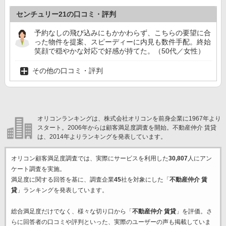
センチュリー21の口コミ・評判
予約なしの飛び込みにもかかわらず、こちらの要望に合
った物件を提案、スピーディーに内見も数件手配。終始
笑顔で穏やかな対応で好感が持てた。（50代／女性）
その他の口コミ・評判
オリコンランキングは、株式会社オリコンを前身企業に1967年より
スタート。2006年からは顧客満足度調査を開始。不動産仲介 賃貸
は、2014年よりランキングを発表しています。
オリコン顧客満足度調査では、実際にサービスを利用した
30,807
人にアン
ケート調査を実施。
満足度に関する回答を基に、調査企業
45
社を対象にした「
不動産仲介 賃
貸
」ランキングを発表しています。
総合満足度だけでなく、様々な切り口から「
不動産仲介 賃貸
」を評価。さ
らに回答者の口コミや評判といった、実際のユーザーの声も掲載していま