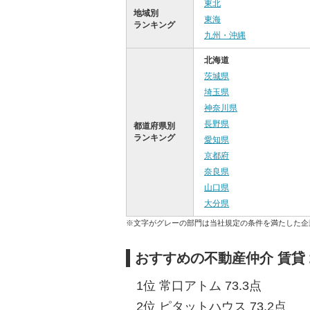
東北
地域別
東海
ランキング
九州・沖縄
北海道
茨城県
埼玉県
神奈川県
長野県
都道府県別
ランキング
愛知県
京都府
奈良県
山口県
大分県
※文字がグレーの部門は当社規定の条件を満たした企
おすすめの不動産仲介 賃貸
1位 常口アトム 73.3点
2位 ピタットハウス 73.2点