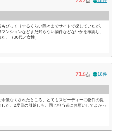
73
18件
.2
点
当もびっくりするくらい隅々までサイトで探していたが、
築マンションなどまだ知らない物件などないかを確認し、
た。（30代／女性）
71
18件
.5
点
を余儀なくされたところ、とてもスピーディーに物件の提
ました。2度目の引越しも、同じ担当者にお願いしてよかっ