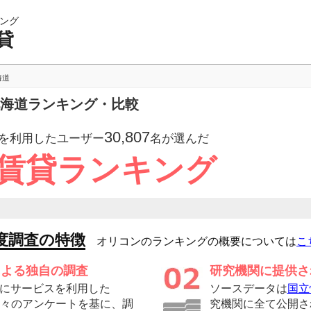
ング
貸
海道
北海道ランキング・比較
30,807
を利用したユーザー
名が選んだ
 賃貸ランキング
度調査の特徴
オリコンのランキングの概要については
こ
による独自の調査
研究機関に提供さ
にサービスを利用した
ソースデータは
国立
の方々のアンケートを基に、調
究機関に全て公開さ