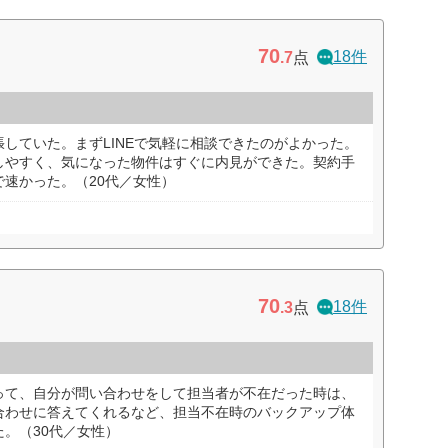
70
18件
.7
点
していた。まずLINEで気軽に相談できたのがよかった。
しやすく、気になった物件はすぐに内見ができた。契約手
速かった。（20代／女性）
70
18件
.3
点
って、自分が問い合わせをして担当者が不在だった時は、
合わせに答えてくれるなど、担当不在時のバックアップ体
。（30代／女性）