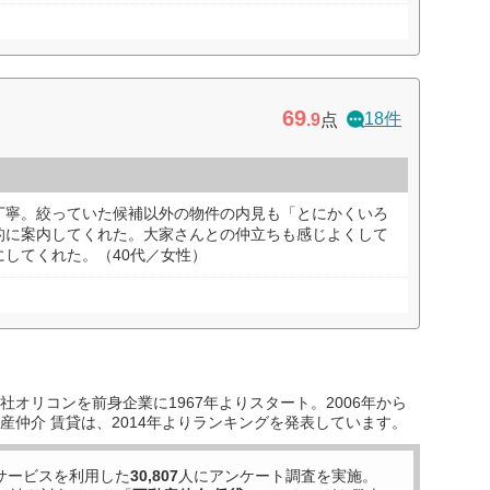
69
18件
.9
点
丁寧。絞っていた候補以外の物件の内見も「とにかくいろ
的に案内してくれた。大家さんとの仲立ちも感じよくして
してくれた。（40代／女性）
オリコンを前身企業に1967年よりスタート。2006年から
産仲介 賃貸は、2014年よりランキングを発表しています。
サービスを利用した
30,807
人にアンケート調査を実施。