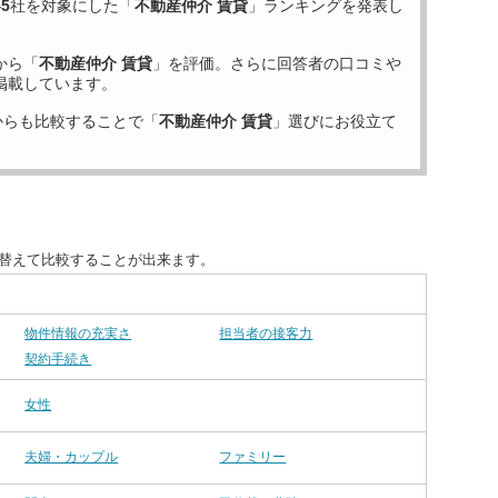
45
社を対象にした「
不動産仲介 賃貸
」ランキングを発表し
から「
不動産仲介 賃貸
」を評価。さらに回答者の口コミや
掲載しています。
からも比較することで「
不動産仲介 賃貸
」選びにお役立て
び替えて比較することが出来ます。
物件情報の充実さ
担当者の接客力
契約手続き
女性
夫婦・カップル
ファミリー