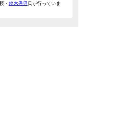
授・
鈴木秀男
氏が行っていま