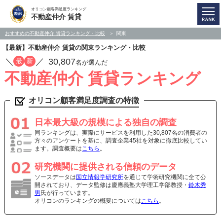
オリコン顧客満足度ランキング
不動産仲介 賃貸
おすすめの不動産仲介 賃貸ランキング・比較
関東
【最新】不動産仲介 賃貸の関東ランキング・比較
／
／
30,807
最
新
名が選んだ
不動産仲介 賃貸ランキング
オリコン顧客満足度調査の特徴
日本最大級の規模による独自の調査
同ランキングは、実際にサービスを利用した30,807名の消費者の
方々のアンケートを基に、調査企業45社を対象に徹底比較してい
ます。調査概要は
こちら
。
研究機関に提供される信頼のデータ
ソースデータは
国立情報学研究所
を通じて学術研究機関に全て公
開されており、データ監修は慶應義塾大学理工学部教授・
鈴木秀
男
氏が行っています。
オリコンのランキングの概要については
こちら
。