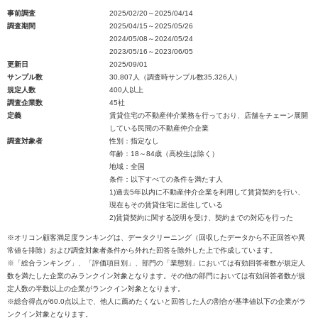
事前調査
2025/02/20～2025/04/14
調査期間
2025/04/15～2025/05/26
2024/05/08～2024/05/24
2023/05/16～2023/06/05
更新日
2025/09/01
サンプル数
30,807人（調査時サンプル数35,326人）
規定人数
400人以上
調査企業数
45社
定義
賃貸住宅の不動産仲介業務を行っており、店舗をチェーン展開
している民間の不動産仲介企業
調査対象者
性別：指定なし
年齢：18～84歳（高校生は除く）
地域：全国
条件：以下すべての条件を満たす人
1)過去5年以内に不動産仲介企業を利用して賃貸契約を行い、
現在もその賃貸住宅に居住している
2)賃貸契約に関する説明を受け、契約までの対応を行った
※オリコン顧客満足度ランキングは、データクリーニング（回収したデータから不正回答や異
常値を排除）および調査対象者条件から外れた回答を除外した上で作成しています。
※「総合ランキング」、「評価項目別」、部門の「業態別」においては有効回答者数が規定人
数を満たした企業のみランクイン対象となります。その他の部門においては有効回答者数が規
定人数の半数以上の企業がランクイン対象となります。
※総合得点が60.0点以上で、他人に薦めたくないと回答した人の割合が基準値以下の企業がラ
ンクイン対象となります。