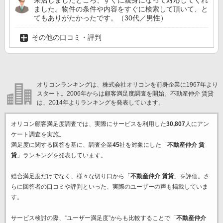
来店しましたところ、すぐに親身になって対応してくれ
ました。物件の条件や内容をすぐに検索して頂いて、と
てもありがたかったです。（30代／男性）
その他の口コミ・評判
オリコンランキングは、株式会社オリコンを前身企業に1967年より
スタート。2006年からは顧客満足度調査を開始。不動産仲介 賃貸
は、2014年よりランキングを発表しています。
オリコン顧客満足度調査では、実際にサービスを利用した
30,807
人にアン
ケート調査を実施。
満足度に関する回答を基に、調査企業
45
社を対象にした「
不動産仲介 賃
貸
」ランキングを発表しています。
総合満足度だけでなく、様々な切り口から「
不動産仲介 賃貸
」を評価。さ
らに回答者の口コミや評判といった、実際のユーザーの声も掲載していま
す。
サービス検討の際、“ユーザー満足度”からも比較することで「
不動産仲介