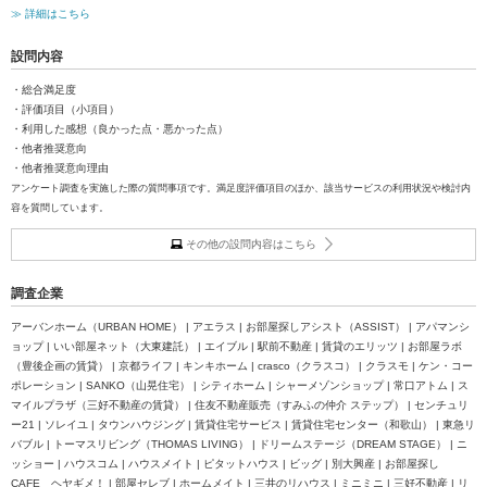
≫ 詳細はこちら
設問内容
・総合満足度
・評価項目（小項目）
・利用した感想（良かった点・悪かった点）
・他者推奨意向
・他者推奨意向理由
アンケート調査を実施した際の質問事項です。満足度評価項目のほか、該当サービスの利用状況や検討内
容を質問しています。
その他の設問内容はこちら
調査企業
アーバンホーム（URBAN HOME） | アエラス | お部屋探しアシスト（ASSIST） | アパマンシ
ョップ | いい部屋ネット（大東建託） | エイブル | 駅前不動産 | 賃貸のエリッツ | お部屋ラボ
（豊後企画の賃貸） | 京都ライフ | キンキホーム | crasco（クラスコ） | クラスモ | ケン・コー
ポレーション | SANKO（山晃住宅） | シティホーム | シャーメゾンショップ | 常口アトム | ス
マイルプラザ（三好不動産の賃貸） | 住友不動産販売（すみふの仲介 ステップ） | センチュリ
ー21 | ソレイユ | タウンハウジング | 賃貸住宅サービス | 賃貸住宅センター（和歌山） | 東急リ
バブル | トーマスリビング（THOMAS LIVING） | ドリームステージ（DREAM STAGE） | ニ
ッショー | ハウスコム | ハウスメイト | ピタットハウス | ビッグ | 別大興産 | お部屋探し
CAFE ヘヤギメ！ | 部屋セレブ | ホームメイト | 三井のリハウス | ミニミニ | 三好不動産 | リ