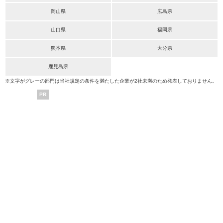
岡山県
広島県
山口県
福岡県
熊本県
大分県
鹿児島県
※文字がグレーの部門は当社規定の条件を満たした企業が2社未満のため発表しておりません。
PR