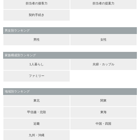
担当者の接客力
担当者の提案力
契約手続き
男女別ランキング
男性
女性
家族構成別ランキング
1人暮らし
夫婦・カップル
ファミリー
地域別ランキング
東北
関東
甲信越・北陸
東海
近畿
中国・四国
九州・沖縄