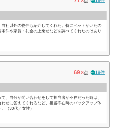
71
18件
.8
点
、自社以外の物件も紹介してくれた。特にペットがいたの
育条件や家賃・礼金の上乗せなどを調べてくれたのはあり
69
18件
.8
点
って、自分が問い合わせをして担当者が不在だった時は、
合わせに答えてくれるなど、担当不在時のバックアップ体
。（30代／女性）