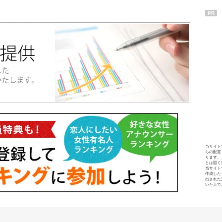
PR
当サイト
らの配置
ります。
とは固く
当サイト
作成した
出された
いた上で