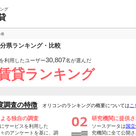
ング
貸
分県
大分県ランキング・比較
30,807
を利用したユーザー
名が選んだ
 賃貸ランキング
度調査の特徴
オリコンのランキングの概要については
こ
による独自の調査
研究機関に提供さ
にサービスを利用した
ソースデータは
国立
の方々のアンケートを基に、調
究機関に全て公開さ