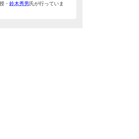
授・
鈴木秀男
氏が行っていま