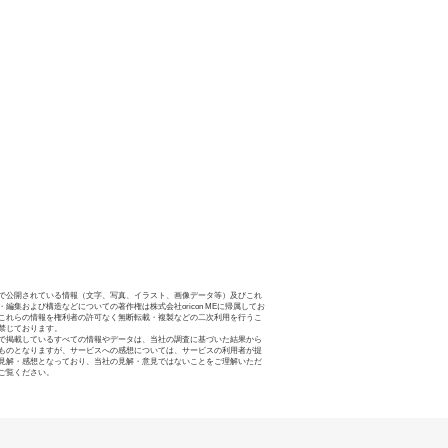
で公開されている情報（文字、写真、イラスト、画像データ等）及びこれ
・編集および構造などについての著作権は株式会社oricon MEに帰属してお
これらの情報を権利者の許可なく無断転載・複製などの二次利用を行うこ
禁じております。
で掲載しているすべての情報やデータは、当社の調査に基づいた結果から
ものとなりますが、サービスへの感想については、サービスの利用者が提
見解・感想となっており、当社の見解・意見ではないことをご理解いただ
ご覧ください。