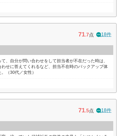
71
18件
.7
点
って、自分が問い合わせをして担当者が不在だった時は、
合わせに答えてくれるなど、担当不在時のバックアップ体
。（30代／女性）
71
18件
.5
点