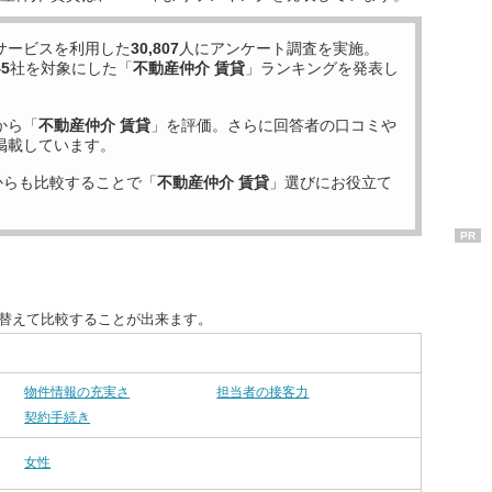
サービスを利用した
30,807
人にアンケート調査を実施。
45
社を対象にした「
不動産仲介 賃貸
」ランキングを発表し
から「
不動産仲介 賃貸
」を評価。さらに回答者の口コミや
掲載しています。
からも比較することで「
不動産仲介 賃貸
」選びにお役立て
PR
び替えて比較することが出来ます。
物件情報の充実さ
担当者の接客力
契約手続き
女性