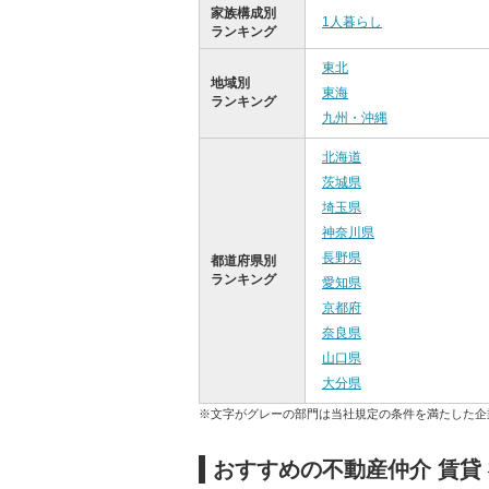
家族構成別
1人暮らし
ランキング
東北
地域別
東海
ランキング
九州・沖縄
北海道
茨城県
埼玉県
神奈川県
長野県
都道府県別
ランキング
愛知県
京都府
奈良県
山口県
大分県
※文字がグレーの部門は当社規定の条件を満たした企
おすすめの不動産仲介 賃貸