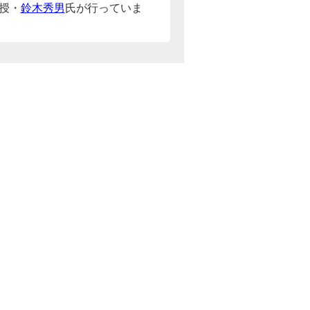
授・
鈴木秀男
氏が行っていま