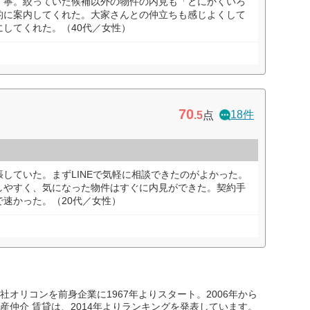
丁寧。絞っていた候補以外の物件の内見も「とにかくいろ
的に案内してくれた。大家さんとの仲立ちも感じよくして
してくれた。（40代／女性）
70
18件
.5
点
していた。まずLINEで気軽に相談できたのがよかった。
しやすく、気になった物件はすぐに内見ができた。契約手
速かった。（20代／女性）
オリコンを前身企業に1967年よりスタート。2006年から
産仲介 賃貸は、2014年よりランキングを発表しています。