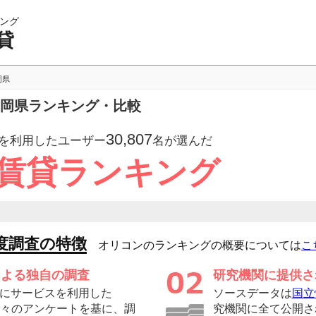
ング
貸
岡県
福岡県ランキング・比較
30,807
を利用したユーザー
名が選んだ
 賃貸ランキング
度調査の特徴
オリコンのランキングの概要については
こ
による独自の調査
研究機関に提供さ
にサービスを利用した
ソースデータは
国立
の方々のアンケートを基に、調
究機関に全て公開さ