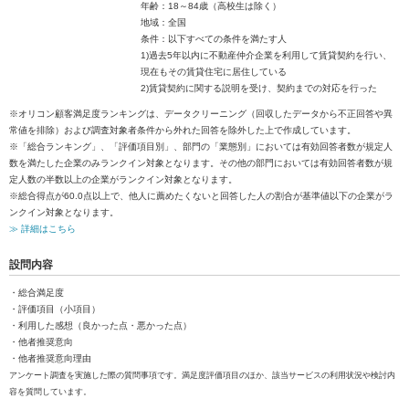
年齢：18～84歳（高校生は除く）
地域：全国
条件：以下すべての条件を満たす人
1)過去5年以内に不動産仲介企業を利用して賃貸契約を行い、
現在もその賃貸住宅に居住している
2)賃貸契約に関する説明を受け、契約までの対応を行った
※オリコン顧客満足度ランキングは、データクリーニング（回収したデータから不正回答や異
常値を排除）および調査対象者条件から外れた回答を除外した上で作成しています。
※「総合ランキング」、「評価項目別」、部門の「業態別」においては有効回答者数が規定人
数を満たした企業のみランクイン対象となります。その他の部門においては有効回答者数が規
定人数の半数以上の企業がランクイン対象となります。
※総合得点が60.0点以上で、他人に薦めたくないと回答した人の割合が基準値以下の企業がラ
ンクイン対象となります。
≫ 詳細はこちら
設問内容
・総合満足度
・評価項目（小項目）
・利用した感想（良かった点・悪かった点）
・他者推奨意向
・他者推奨意向理由
アンケート調査を実施した際の質問事項です。満足度評価項目のほか、該当サービスの利用状況や検討内
容を質問しています。