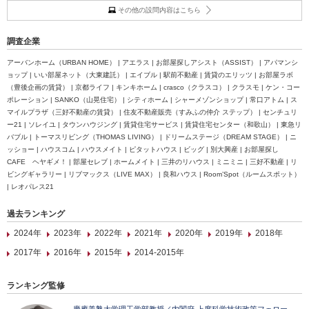
その他の設問内容はこちら
調査企業
アーバンホーム（URBAN HOME） | アエラス | お部屋探しアシスト（ASSIST） | アパマンシ
ョップ | いい部屋ネット（大東建託） | エイブル | 駅前不動産 | 賃貸のエリッツ | お部屋ラボ
（豊後企画の賃貸） | 京都ライフ | キンキホーム | crasco（クラスコ） | クラスモ | ケン・コー
ポレーション | SANKO（山晃住宅） | シティホーム | シャーメゾンショップ | 常口アトム | ス
マイルプラザ（三好不動産の賃貸） | 住友不動産販売（すみふの仲介 ステップ） | センチュリ
ー21 | ソレイユ | タウンハウジング | 賃貸住宅サービス | 賃貸住宅センター（和歌山） | 東急リ
バブル | トーマスリビング（THOMAS LIVING） | ドリームステージ（DREAM STAGE） | ニ
ッショー | ハウスコム | ハウスメイト | ピタットハウス | ビッグ | 別大興産 | お部屋探し
CAFE ヘヤギメ！ | 部屋セレブ | ホームメイト | 三井のリハウス | ミニミニ | 三好不動産 | リ
ビングギャラリー | リブマックス（LIVE MAX） | 良和ハウス | Room’Spot（ルームスポット）
| レオパレス21
過去ランキング
2024年
2023年
2022年
2021年
2020年
2019年
2018年
2017年
2016年
2015年
2014-2015年
ランキング監修