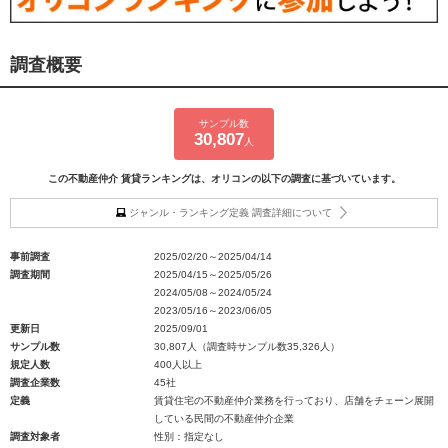
調査概要
サンプル数
30,807
人
この不動産仲介 賃貸ランキングは、オリコンの以下の調査に基づいています。
ジャンル・ランキング定義 調査詳細について
事前調査
2025/02/20～2025/04/14
調査期間
2025/04/15～2025/05/26
2024/05/08～2024/05/24
2023/05/16～2023/06/05
更新日
2025/09/01
サンプル数
30,807人（調査時サンプル数35,326人）
規定人数
400人以上
調査企業数
45社
定義
賃貸住宅の不動産仲介業務を行っており、店舗をチェーン展開
している民間の不動産仲介企業
調査対象者
性別：指定なし