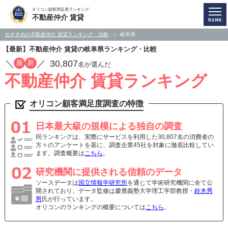
オリコン顧客満足度ランキング
不動産仲介 賃貸
おすすめの不動産仲介 賃貸ランキング・比較
岐阜県
【最新】不動産仲介 賃貸の岐阜県ランキング・比較
／
／
30,807
最
新
名が選んだ
不動産仲介 賃貸ランキング
オリコン顧客満足度調査の特徴
日本最大級の規模による独自の調査
同ランキングは、実際にサービスを利用した30,807名の消費者の
方々のアンケートを基に、調査企業45社を対象に徹底比較してい
ます。調査概要は
こちら
。
研究機関に提供される信頼のデータ
ソースデータは
国立情報学研究所
を通じて学術研究機関に全て公
開されており、データ監修は慶應義塾大学理工学部教授・
鈴木秀
男
氏が行っています。
オリコンのランキングの概要については
こちら
。