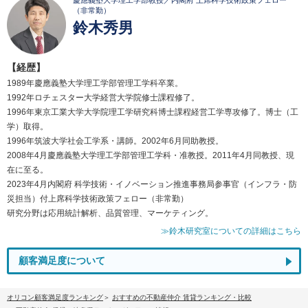
慶應義塾大学理工学部教授／内閣府 上席科学技術政策フェロー
（非常勤）
鈴木秀男
【経歴】
1989年慶應義塾大学理工学部管理工学科卒業。
1992年ロチェスター大学経営大学院修士課程修了。
1996年東京工業大学大学院理工学研究科博士課程経営工学専攻修了。博士（工
学）取得。
1996年筑波大学社会工学系・講師。2002年6月同助教授。
2008年4月慶應義塾大学理工学部管理工学科・准教授。2011年4月同教授、現
在に至る。
2023年4月内閣府 科学技術・イノベーション推進事務局参事官（インフラ・防
災担当）付上席科学技術政策フェロー（非常勤）
研究分野は応用統計解析、品質管理、マーケティング。
≫鈴木研究室についての詳細はこちら
顧客満足度について
オリコン顧客満足度ランキング
おすすめの不動産仲介 賃貸ランキング・比較