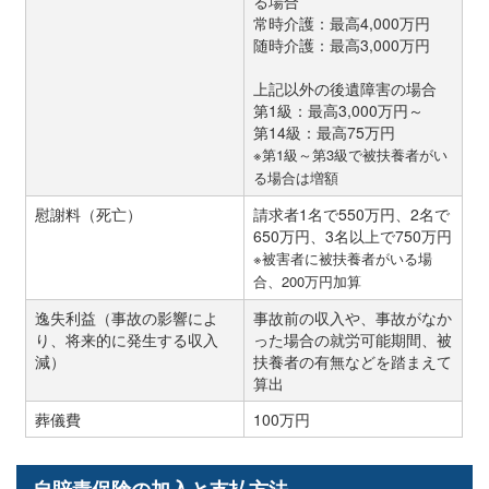
る場合
常時介護：最高4,000万円
随時介護：最高3,000万円
上記以外の後遺障害の場合
第1級：最高3,000万円～
第14級：最高75万円
※第1級～第3級で被扶養者がい
る場合は増額
慰謝料（死亡）
請求者1名で550万円、2名で
650万円、3名以上で750万円
※被害者に被扶養者がいる場
合、200万円加算
逸失利益（事故の影響によ
事故前の収入や、事故がなか
り、将来的に発生する収入
った場合の就労可能期間、被
減）
扶養者の有無などを踏まえて
算出
葬儀費
100万円
自賠責保険の加入と支払方法