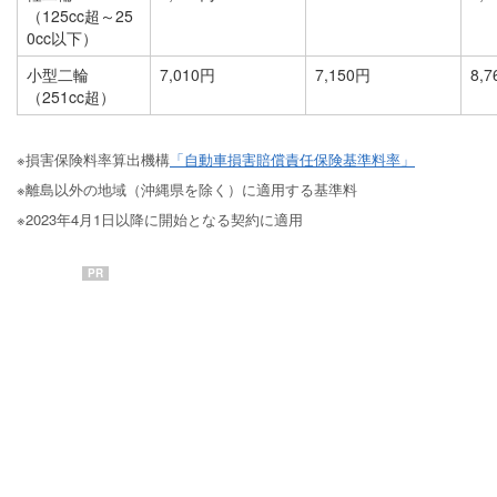
（125cc超～25
0cc以下）
小型二輪
7,010円
7,150円
8,
（251cc超）
※損害保険料率算出機構
「自動車損害賠償責任保険基準料率」
※離島以外の地域（沖縄県を除く）に適用する基準料
※2023年4月1日以降に開始となる契約に適用
PR