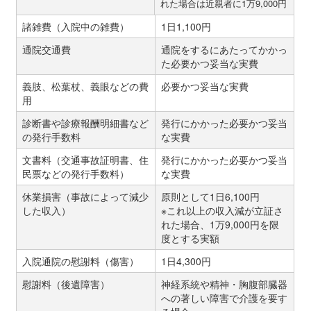
れた場合は近親者に1万9,000円
諸雑費（入院中の雑費）
1日1,100円
通院交通費
通院をするにあたってかかっ
た必要かつ妥当な実費
義肢、松葉杖、義眼などの費
必要かつ妥当な実費
用
診断書や診療報酬明細書など
発行にかかった必要かつ妥当
の発行手数料
な実費
文書料（交通事故証明書、住
発行にかかった必要かつ妥当
民票などの発行手数料）
な実費
休業損害（事故によって減少
原則として1日6,100円
した収入）
※これ以上の収入減が立証さ
れた場合、1万9,000円を限
度とする実額
入院通院の慰謝料（傷害）
1日4,300円
慰謝料（後遺障害）
神経系統や精神・胸腹部臓器
への著しい障害で介護を要す