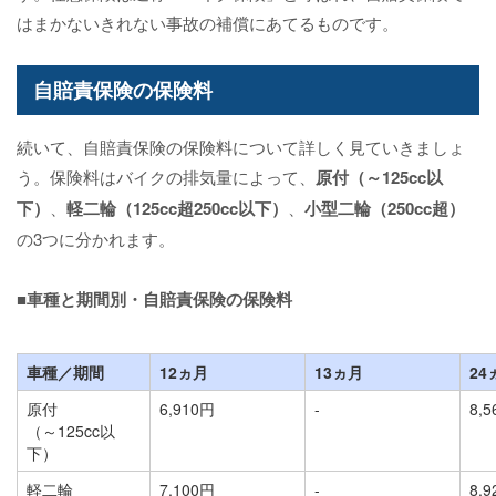
はまかないきれない事故の補償にあてるものです。
自賠責保険の保険料
続いて、自賠責保険の保険料について詳しく見ていきましょ
う。保険料はバイクの排気量によって、
原付（～125cc以
下）
、
軽二輪（125cc超250cc以下）
、
小型二輪（250cc超）
の3つに分かれます。
■車種と期間別・自賠責保険の保険料
車種／期間
12ヵ月
13ヵ月
24
原付
6,910円
-
8,
（～125cc以
下）
軽二輪
7,100円
-
8,