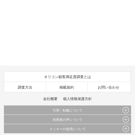
オリコン顧客満足度調査とは
調査方法
掲載規約
お問い合わせ
会社概要
個人情報保護方針
引用・転載について
利用者の声について
当サイトで公開されている情報（文字、写真、イラスト、画像データ等）及びこれらの配
置・編集および構造などについての著作権は株式会社oricon MEに帰属しております。
クッキーの使用について
当サイトに掲載している内容はすべてサービスの利用者が提出された見解・感想です。
これらの情報を権利者の許可なく無断転載・複製などの二次利用を行うことは固く禁じて