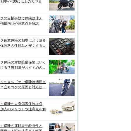
相場や400cc以上の大型ま
イクの自損事故で保険は使え
？補償内容や注意点を解説
イク任意保険の相場はどう決ま
？保険料の仕組みと安くするコ
イク保険の対物賠償保険はいく
ける？無制限がおすすめの...
イクの立ちゴケで保険は適用さ
？立ちゴケの原因と対処法...
イク保険の人身傷害保険は必
？加入のメリットや注意点を解
イク保険の運転者年齢条件と