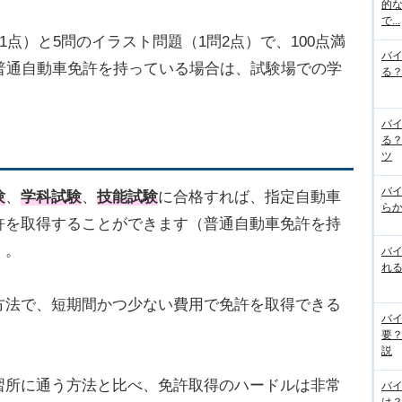
的な
で...
1点）と5問のイラスト問題（1問2点）で、100点満
バ
普通自動車免許を持っている場合は、試験場での学
る
バ
る
ツ
バ
験
、
学科試験
、
技能試験
に合格すれば、指定自動車
らか
許を取得することができます（普通自動車免許を持
）。
バ
れる
方法で、短期間かつ少ない費用で免許を取得できる
バ
要
説
習所に通う方法と比べ、免許取得のハードルは非常
バ