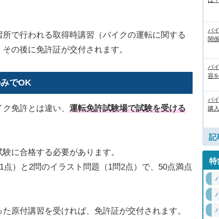
は
バ
習所で行われる取得時講習（バイクの運転に関する
関
、その後に免許証が交付されます。
バ
容
みでOK
バ
イク免許とは違い、
運転免許試験場で試験を受ける
購
記
試験に合格する必要があります。
特
1点）と2問のイラスト問題（1問2点）で、50点満点
った原付講習を受ければ、免許証が交付されます。