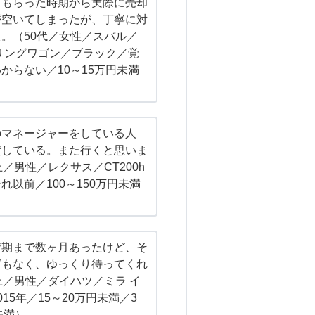
てもらった時期から実際に売却
が空いてしまったが、丁寧に対
。（50代／女性／スバル／
リングワゴン／ブラック／覚
からない／10～15万円未満
のマネージャーをしている人
賛している。また行くと思いま
／男性／レクサス／CT200h
れ以前／100～150万円未満
）
時期まで数ヶ月あったけど、そ
どもなく、ゆっくり待ってくれ
上／男性／ダイハツ／ミラ イ
15年／15～20万円未満／3
未満）