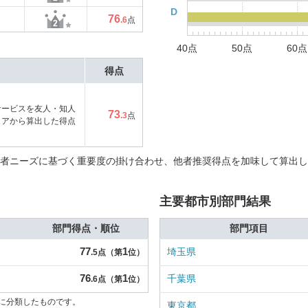
D
76
.6
点
40点
50点
60点
得点
サービスを友人・知人
73
.3
点
コアから算出した得点
者ニーズに基づく重要度の掛け合わせ、他者推奨得点を加味して算出し
主要都市別部門結果
部門得点・順位
部門項目
77
1
埼玉県
.5点（第
位）
76
1
千葉県
.6点（第
位）
に分類したものです。
東京都