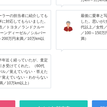
ーラーの担当者に紹介しても
最後に愛車と
寧に対応してもらいました。
した。思いがけ
男性／トヨタ／ランドクルー
代以上／女性／
リーンディーゼル／シルバー
／100～150
0～200万円未満／10万km以
満）
半年近く経っていたが、査定
引き受けてくれた。（60代
バル／覚えていない・答えた
／覚えていない・わからない
満／10万km以上）