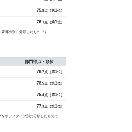
75
1
.8点（第
位）
76
1
.3点（第
位）
主要都市別に分類したものです。
部門得点・順位
78
1
.7点（第
位）
78
1
.5点（第
位）
75
1
.4点（第
位）
77
1
.3点（第
位）
グをボディタイプ別に分類したもので