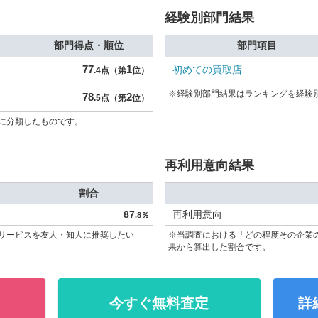
経験別部門結果
部門得点・順位
部門項目
77
1
初めての買取店
.4点（第
位）
※経験別部門結果はランキングを経験
78
2
.5点（第
位）
に分類したものです。
再利用意向結果
割合
87
再利用意向
.8％
サービスを友人・知人に推奨したい
※当調査における「どの程度その企業
果から算出した割合です。
今すぐ無料査定
詳