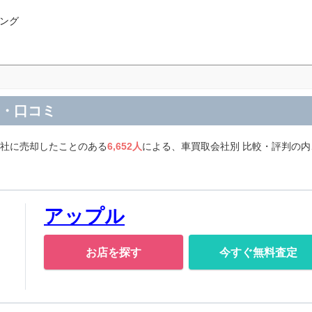
ング
判・口コミ
会社に売却したことのある
6,652人
による、車買取会社別 比較・評判の
アップル
お店を探す
今すぐ無料査定