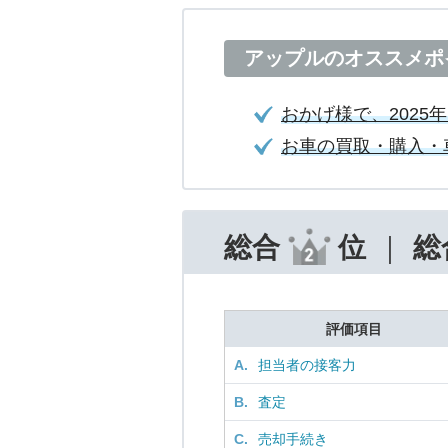
アップルのオススメポ
おかげ様で、2025
お車の買取・購入・
総合
位
総
評価項目
A.
担当者の接客力
B.
査定
C.
売却手続き