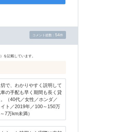
54
コメント総数：
件
）を記載しています。
親切で、わかりやすく説明して
代車の手配も早く期間も長く貸
。（40代／女性／ホンダ／
ト／2019年／100～150万
～7万km未満）