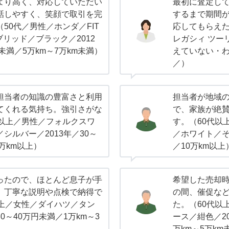
より高く、対応していただい
最初に査定し
話しやすく、笑顔で取引を完
するまで期間
50代／男性／ホンダ／FIT
応してもらえた
ブリッド／ブラック／2012
レガシィ ツー
未満／5万km～7万km未満）
えていない・わ
／）
担当者の知識の豊富さと利用
担当者が地域
てくれる気持ち。強引さがな
で、家族が絶
代以上／男性／フォルクスワ
す。（60代以上
シルバー／2013年／30～
／ホワイト／そ
0万km以上）
／10万km以上
ったので、ほとんど息子が手
希望した売却
、丁寧な説明や点検で納得で
の間、催促な
以上／女性／ダイハツ／タン
た。（60代以
0～40万円未満／1万km～3
ース／紺色／20
万km～5万km