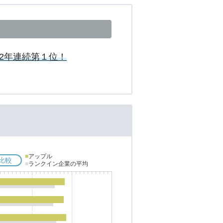
 2年連続第１位！
■
アップル
比較
■
ランクイン企業の平均