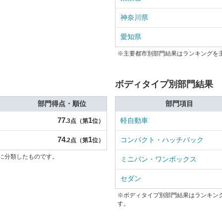
神奈川県
愛知県
※主要都市別部門結果はランキングを
ボディタイプ別部門結果
部門得点・順位
部門項目
77
1
軽自動車
.3点（第
位）
74
1
コンパクト・ハッチバック
.2点（第
位）
に分類したものです。
ミニバン・ワンボックス
セダン
※ボディタイプ別部門結果はランキン
す。