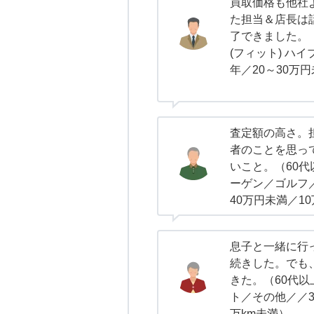
買取価格も他社
た担当＆店長は
了できました。（
(フィット) ハイ
年／20～30万円
査定額の高さ。
者のことを思っ
いこと。（60
ーゲン／ゴルフ／
40万円未満／1
息子と一緒に行
続きした。でも
きた。（60代
ト／その他／／3
万km未満）