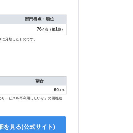
部門得点・順位
76
1
.4点（第
位）
別に分類したものです。
割合
90
.1％
のサービスを再利用したいか」の回答結
細を見る(公式サイト)