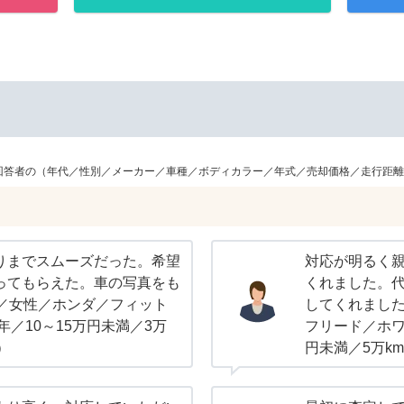
回答者の（年代／性別／メーカー／車種／ボディカラー／年式／売却価格／走行距離
りまでスムーズだった。希望
対応が明るく
ってもらえた。車の写真をも
くれました。
代／女性／ホンダ／フィット
してくれました
年／10～15万円未満／3万
フリード／ホワイ
）
円未満／5万km