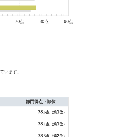
70点
80点
90点
ています。
部門得点・順位
78
1
.6点（第
位）
78
1
.1点（第
位）
78
2
.5点（第
位）