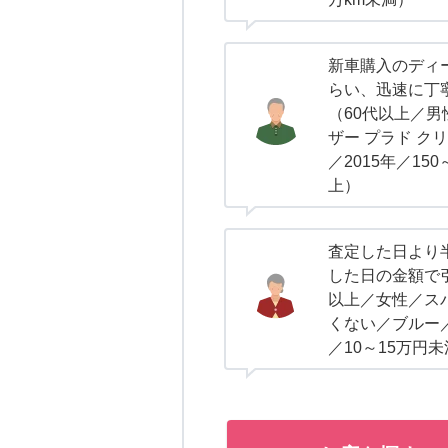
新車購入のディ
らい、迅速に丁
（60代以上／
ザー プラド ク
／2015年／15
上）
査定した日より
した日の金額で
以上／女性／ス
くない／ブルー
／10～15万円未