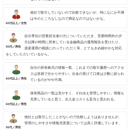
他社で取引していないので比較できないが、特になにか不満
は今のところなしなので満足なのではないかな。
60代以上／女性
自分専任の営業担当者の方についていただき、営業時間外の夕
方以降の時間に所有している金融商品の運用報告を受けたり、
50代／男性
資産運用の相談にのっていただく等、とてもきめ細やかな対応
をしていただいているから。
自分の所有株式の情報一覧、これまでの取引履歴へのアクセ
スは容易で分かりやすい。出金の受けて口座は少数に絞られ
60代以上／男性
ているのがやや不満。
保有商品の一覧は見やすく、それゆえ管理しやすい。情報も
充実していると思う。出入金コストも妥当と思われる。
60代以上／男性
他社とは取引したことがないので比較しようはありませんが、
管理のしやすさや情報充実度については高く評価しています。
50代／男性