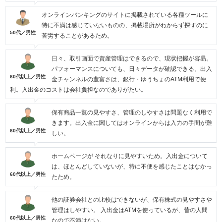
オンラインバンキングのサイトに掲載されている各種ツールに
特に不満は感じていないものの、掲載場所がわからず探すのに
50代／男性
苦労することがあるため。
日々、取引画面で資産管理はできるので、現状把握が容易。
パフォーマンスについても、日々データが確認できる。出入
60代以上／男性
金チャンネルの豊富さは、銀行・ゆうちょのATM利用で便
利。入出金のコストは会社負担なのでありがたい。
保有商品一覧の見やすさ、管理のしやすさは問題なく利用で
きます。出入金に関してはオンラインからは入力の手間が難
60代以上／男性
しい。
ホームページが それなりに見やすいため。入出金について
は、ほとんどしていないが、特に不便を感じたことはなかっ
60代以上／男性
たため。
他の証券会社との比較はできないが、保有株式の見やすさや
管理はしやすい。 入出金はATMを使っているが、昔の人間
60代以上／男性
なので不満はない。