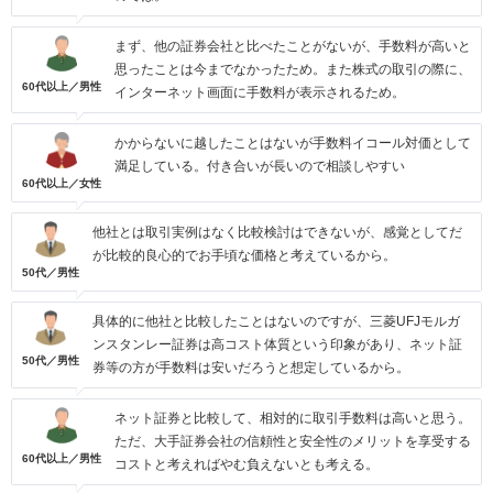
まず、他の証券会社と比べたことがないが、手数料が高いと
思ったことは今までなかったため。また株式の取引の際に、
60代以上／男性
インターネット画面に手数料が表示されるため。
かからないに越したことはないが手数料イコール対価として
満足している。付き合いが長いので相談しやすい
60代以上／女性
他社とは取引実例はなく比較検討はできないが、感覚としてだ
が比較的良心的でお手頃な価格と考えているから。
50代／男性
具体的に他社と比較したことはないのですが、三菱UFJモルガ
ンスタンレー証券は高コスト体質という印象があり、ネット証
50代／男性
券等の方が手数料は安いだろうと想定しているから。
ネット証券と比較して、相対的に取引手数料は高いと思う。
ただ、大手証券会社の信頼性と安全性のメリットを享受する
60代以上／男性
コストと考えればやむ負えないとも考える。