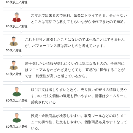
60代以上／男性
スマホで出来るので便利。気楽にトライできる。分からない
ところは電話でも教えてもらいながら操作できたので満足。
60代以上／女性
これも他社と取引したことはないので比べることはできません
が、パフォーマンス度は高いものと考えています。
50代／男性
若干探したい情報が探しにくい点は気になるものの、全体的に
はマニュアルをわざわざ見なくても、直感的に操作することが
50代／男性
でき、利便性が高いと感じているから。
取引注文は出しやすいと思う。売り買いの寄りの情報も見や
すいので注文価格の選定も行いやすい。情報はタイムリーに
60代以上／男性
反映されている
投資・金融商品が検索しやすい。取引ツールなどの取引メニ
ューの操作性、注文もしやすい。個別商品も見やすくなって
60代以上／男性
いる。