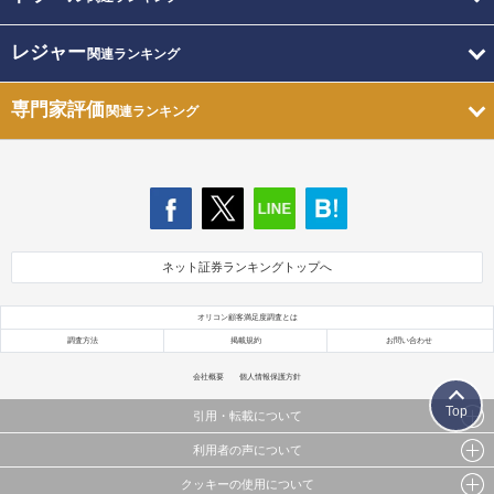
レジャー
関連ランキング
専門家評価
関連ランキング
ネット証券ランキングトップへ
オリコン顧客満足度調査とは
調査方法
掲載規約
お問い合わせ
会社概要
個人情報保護方針
Top
引用・転載について
利用者の声について
当サイトで公開されている情報（文字、写真、イラスト、画像データ等）及びこれらの配置・
編集および構造などについての著作権は株式会社oricon MEに帰属しております。
クッキーの使用について
当サイトに掲載している内容はすべてサービスの利用者が提出された見解・感想です。
これらの情報を権利者の許可なく無断転載・複製などの二次利用を行うことは固く禁じており