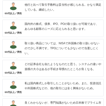
他行と比べて取引手数料は妥当性が感じられる。かなり満足
している。継続したい。
60代以上／男性
国内外の株式、債券、IPO、POの取り扱いが可能であり、
あらゆる顧客のニーズに応えられると思います。
60代以上／男性
取り扱い商品については、NISAで外国株の取り扱いがない
ので少し不満です。TPOについても少ないので当選しにく
60代以上／男性
い。
どの証券会社も似たようなものだと思う。システムの違いや
規模の大小はあるが手続き等慣れたところが良くなる。
60代以上／男性
私は国内株式しか取引したことがないため。また、投資信託
や外国株式などの、他の取引には全く興味がないため。
60代以上／男性
良くわからないが、専門知識がないため日本株でプライム市