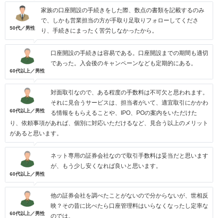
家族の口座開設の手続きをした際、数点の書類を記載するのみ
で、しかも営業担当の方が手取り足取りフォローしてくださ
50代／男性
り、手続きにまったく苦労しなかったから。
口座開設の手続きは容易である。口座開設までの期間も適切
であった。入会後のキャンペーンなども定期的にある。
60代以上／男性
対面取引なので、ある程度の手数料は不可欠と思われます。
それに見合うサービスは、担当者がいて、適宜取引にかかわ
60代以上／男性
る情報をもらえることや、IPO、POの案内をいただけた
り、依頼事項があれば、個別に対応いただけるなど、見合う以上のメリット
があると思います。
ネット専用の証券会社なので取引手数料は妥当だと思います
が、もう少し安くなれば良いと思います。
60代以上／男性
他の証券会社を調べたことがないので分からないが、世相反
映？その昔に比べたら口座管理料はいらなくなったし定率な
60代以上／男性
のでは。