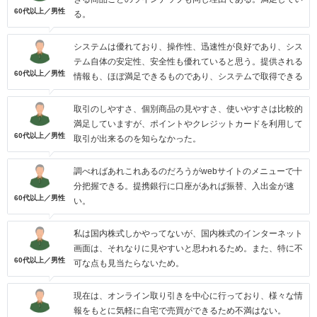
60代以上／男性
る。
システムは優れており、操作性、迅速性が良好であり、シス
テム自体の安定性、安全性も優れていると思う。提供される
60代以上／男性
情報も、ほぼ満足できるものであり、システムで取得できる
取引のしやすさ、個別商品の見やすさ、使いやすさは比較的
満足していますが、ポイントやクレジットカードを利用して
60代以上／男性
取引が出来るのを知らなかった。
調べればあれこれあるのだろうがwebサイトのメニューで十
分把握できる。提携銀行に口座があれば振替、入出金が速
60代以上／男性
い。
私は国内株式しかやってないが、国内株式のインターネット
画面は、それなりに見やすいと思われるため。また、特に不
60代以上／男性
可な点も見当たらないため。
現在は、オンライン取り引きを中心に行っており、様々な情
報をもとに気軽に自宅で売買ができるため不満はない。