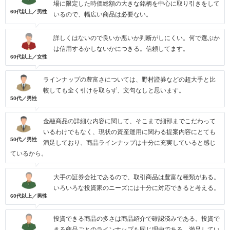
場に限定した時価総額の大きな銘柄を中心に取り引きをして
60代以上／男性
いるので、幅広い商品は必要ない。
詳しくはないので良いか悪いか判断がしにくい。何で選ぶか
は信用するかしないかにつきる。信頼してます。
60代以上／女性
ラインナップの豊富さについては、野村證券などの超大手と比
較しても全く引けを取らず、文句なしと思います。
50代／男性
金融商品の詳細な内容に関して、そこまで細部までこだわって
いるわけでもなく、現状の資産運用に関わる提案内容にとても
50代／男性
満足しており、商品ラインナップは十分に充実していると感じ
ているから。
大手の証券会社であるので、取引商品は豊富な種類がある。
いろいろな投資家のニーズには十分に対応できると考える。
60代以上／男性
投資できる商品の多さは商品紹介で確認済みである。投資で
きる商品ごとのラインナップも同じ理由である。満足してい