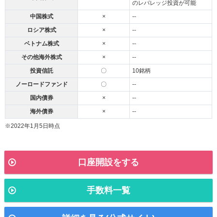
のレバレッジ投資が可能
中国株式
×
--
ロシア株式
×
--
ベトナム株式
×
--
その他海外株式
×
--
投資信託
〇
10銘柄
ノーロードファンド
〇
--
国内債券
×
--
海外債券
×
--
※2022年1月5日時点
口座開設をする
手数料一覧