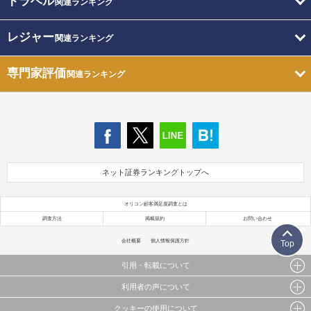
トラベル
関連ランキング
レジャー
関連ランキング
専門家評価
関連ランキング
ネット証券ランキングトップへ
オリコン顧客満足度調査とは
調査方法
掲載規約
お問い合わせ
会社概要
個人情報保護方針
Top
引用・転載について
利用者の声について
当サイトで公開されている情報（文字、写真、イラスト、画像データ等）及びこれらの配置・
編集および構造などについての著作権は株式会社oricon MEに帰属しております。
クッキーの使用について
当サイトに掲載している内容はすべてサービスの利用者が提出された見解・感想です。