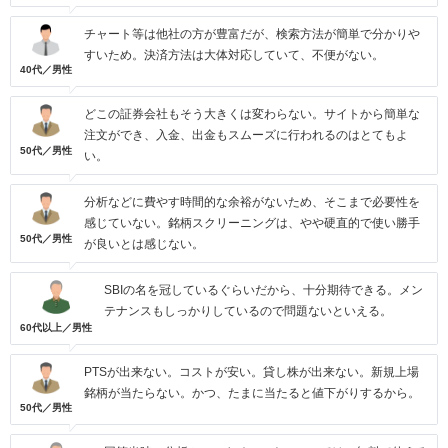
チャート等は他社の方が豊富だが、検索方法が簡単で分かりや
すいため。決済方法は大体対応していて、不便がない。
40代／男性
どこの証券会社もそう大きくは変わらない。サイトから簡単な
注文ができ、入金、出金もスムーズに行われるのはとてもよ
50代／男性
い。
分析などに費やす時間的な余裕がないため、そこまで必要性を
感じていない。銘柄スクリーニングは、やや硬直的で使い勝手
50代／男性
が良いとは感じない。
SBIの名を冠しているぐらいだから、十分期待できる。メン
テナンスもしっかりしているので問題ないといえる。
60代以上／男性
PTSが出来ない。コストが安い。貸し株が出来ない。新規上場
銘柄が当たらない。かつ、たまに当たると値下がりするから。
50代／男性