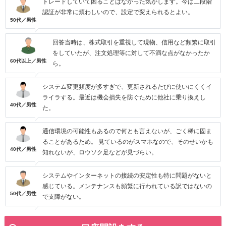
トレードしていて困ることはなかった気がします。今は二段階
認証が非常に煩わしいので、設定で変えられるとよい。
50代／男性
回答当時は、株式取引を重視して現物、信用など頻繁に取引
をしていたが、注文処理等に対して不満な点がなかったか
60代以上／男性
ら。
システム変更頻度が多すぎで、更新されるたびに使いにくくイ
ライラする。最近は機会損失を防ぐために他社に乗り換えし
40代／男性
た。
通信環境の可能性もあるので何とも言えないが、ごく稀に固ま
ることがあるため。 見ているのがスマホなので、そのせいかも
40代／男性
知れないが、ロウソク足などが見づらい。
システムやインターネットの接続の安定性も特に問題がないと
感じている。メンテナンスも頻繁に行われている訳ではないの
50代／男性
で支障がない。