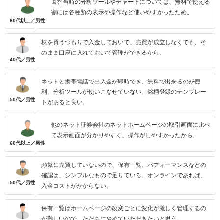
回答当時の分析ツールやチャートについては、無料で使える
割には各種類の表示や操作など使いやすかったため。
60代以上／男性
株を買うつもりで入金しておいて、売買が成立しなくても、そ
のまま口座に入れておいて管理ができるから。
40代／男性
ネットと携帯電話で出入金が即時でき、無料で出来るのが便
利。分析ツールが使いこなせていない。銘柄登録のテンプレー
50代／男性
トがあると良い。
他のネット証券会社のネットホームページの取引画面に比べ
て表示画面が分かりやすく、操作がしやすかったから。
60代以上／男性
頻繁に売買していないので、保有一覧、パフォーマンスなどの
確認は、シンプルなもので足りている。オンラインであれば、
50代／男性
入金コストがかからない。
保有一覧はホームページの改変ごとに変化が激しく管理するの
が難しいので、ただちにやめていただきたいと思う。