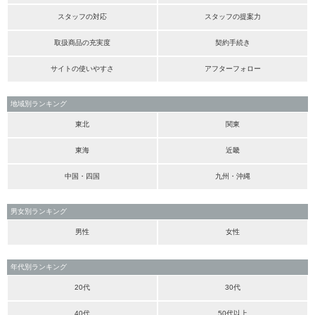
スタッフの対応
スタッフの提案力
取扱商品の充実度
契約手続き
サイトの使いやすさ
アフターフォロー
地域別ランキング
東北
関東
東海
近畿
中国・四国
九州・沖縄
男女別ランキング
男性
女性
年代別ランキング
20代
30代
40代
50代以上