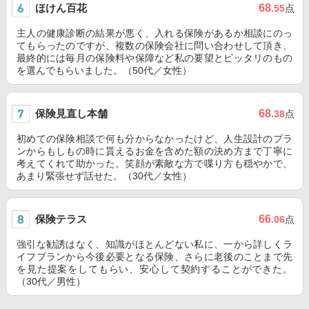
ほけん百花
68
.55
点
主人の健康診断の結果が悪く、入れる保険があるか相談にのっ
てもらったのですが、複数の保険会社に問い合わせして頂き、
最終的には毎月の保険料や保障など私の要望とピッタリのもの
を選んでもらいました。（50代／女性）
保険見直し本舗
68
.38
点
初めての保険相談で何も分からなかったけど、人生設計のプラ
ンからもしもの時に貰えるお金を含めた額の決め方まで丁寧に
考えてくれて助かった。笑顔が素敵な方で喋り方も穏やかで、
あまり緊張せず話せた。（30代／女性）
保険テラス
66
.06
点
強引な勧誘はなく、知識がほとんどない私に、一から詳しくラ
イフプランから今後必要となる保険、さらに老後のことまで先
を見た提案をしてもらい、安心して契約することができた。
（30代／男性）