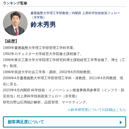
ランキング監修
慶應義塾大学理工学部教授／内閣府 上席科学技術政策フェロー
（非常勤）
鈴木秀男
【経歴】
1989年慶應義塾大学理工学部管理工学科卒業。
1992年ロチェスター大学経営大学院修士課程修了。
1996年東京工業大学大学院理工学研究科博士課程経営工学専攻修了。博士（工
学）取得。
1996年筑波大学社会工学系・講師。2002年6月同助教授。
2008年4月慶應義塾大学理工学部管理工学科・准教授。2011年4月同教授、現
在に至る。
2023年4月内閣府 科学技術・イノベーション推進事務局参事官（インフラ・防
災担当）付上席科学技術政策フェロー（非常勤）
研究分野は応用統計解析、品質管理、マーケティング。
≫鈴木研究室についての詳細はこちら
顧客満足度について