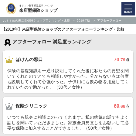
オリコン顧客満足度ランキング
来店型保険ショップ
おすすめの来店型保険ショップランキング・比較
2019年版
アフターフォロー
【2019年】来店型保険ショップのアフターフォローランキング・比較
アフターフォロー 満足度ランキング
ほけんの窓口
70
.79
点
保険の基礎知識を一通り説明してくれた後に私たちの要望を聞
いてくれたのでとても相談しやすかった。分からない点は何度
も説明してくれて心強かった。子供用にも飲み物を用意してく
れていたので助かった。（30代／女性）
保険クリニック
69
.68
点
いつでも親身に相談にのってくれます。私の病気の話でもよく
話しを聞いていただきました。家族全員見直しをお願いして必
要な保険に加入することができました。（50代／女性）