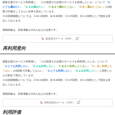
調査企業のサービス利用者に、「どの程度その企業のサービスを推奨したいか」について「
A:
とても薦めたい
」「
B:まあ薦めたい
」「
C:あまり薦めたくない
」「
D:全く薦めたくない
」の4段
階で評価をしてもらい比率を算出しています。
※10段階聴取については、A=9-10回答、B=6-8回答、C=3-5回答、D=1-2回答として割合を算
出しております。
商標対象は、回答者数が100人以上の企業です。
推奨意向データ（PDF）
再利用意向
調査企業のサービス利用者に、「どの程度その企業のサービスを再利用したいか」について
「
A:とても利用したい
」「
B:まあ利用したい
」「
C:あまり利用したくない
」「
D：全く利用した
くない
」の4段階で評価してもらい、「
A:とても利用したい
」「
B:まあ利用したい
」と回答した
人の割合で算出しています。
※10段階聴取については、A=9-10回答、B=6-8回答、C=3-5回答、D=1-2回答として割合を算
出しております。
商標対象は、回答者数が100人以上の企業です。
再利用意向データ（PDF）
利用評価