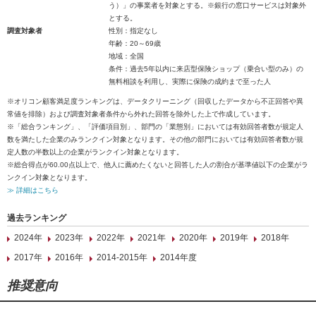
う）」の事業者を対象とする。※銀行の窓口サービスは対象外
とする。
調査対象者
性別：指定なし
年齢：20～69歳
地域：全国
条件：過去5年以内に来店型保険ショップ（乗合い型のみ）の
無料相談を利用し、実際に保険の成約まで至った人
※オリコン顧客満足度ランキングは、データクリーニング（回収したデータから不正回答や異
常値を排除）および調査対象者条件から外れた回答を除外した上で作成しています。
※「総合ランキング」、「評価項目別」、部門の「業態別」においては有効回答者数が規定人
数を満たした企業のみランクイン対象となります。その他の部門においては有効回答者数が規
定人数の半数以上の企業がランクイン対象となります。
※総合得点が60.00点以上で、他人に薦めたくないと回答した人の割合が基準値以下の企業がラ
ンクイン対象となります。
≫ 詳細はこちら
過去ランキング
2024年
2023年
2022年
2021年
2020年
2019年
2018年
2017年
2016年
2014-2015年
2014年度
推奨意向