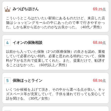
みつばちほけん
69
.25
点
こういうところはだいたい駅前にあるものだけど、来店した店
舗はショッピングモールの中にあったので車で行きやすかっ
た。しかも家から近かったのがなお良かった。（40代／男性）
イオンの保険相談
68
.88
点
以前から入っていた保険（2つの医療保険）の良さを認め、重複
していて必要のない特約、必要と思われる特約について、保険
料が下がる方向で提案してくれた。また、提案だけで、勧誘す
ることはなかった。（60代以上／男性）
保険ほっとライン
68
.56
点
いくつか候補を上げて頂き、その中から選べる点が良い。キッ
ズスペース等が充実していて、子供を連れて行っても安心して
話を聞ける。（30代／女性）