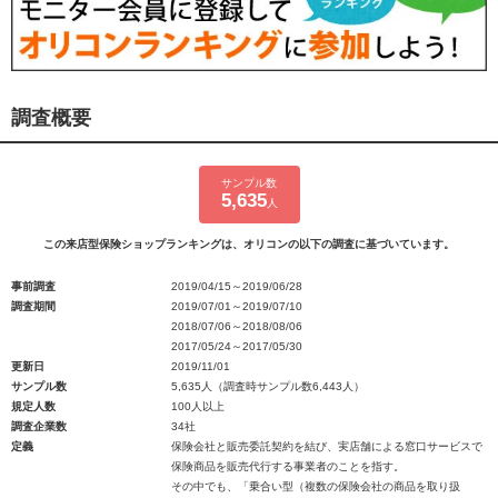
調査概要
サンプル数
5,635
人
この来店型保険ショップランキングは、オリコンの以下の調査に基づいています。
事前調査
2019/04/15～2019/06/28
調査期間
2019/07/01～2019/07/10
2018/07/06～2018/08/06
2017/05/24～2017/05/30
更新日
2019/11/01
サンプル数
5,635人（調査時サンプル数6,443人）
規定人数
100人以上
調査企業数
34社
定義
保険会社と販売委託契約を結び、実店舗による窓口サービスで
保険商品を販売代行する事業者のことを指す。
その中でも、「乗合い型（複数の保険会社の商品を取り扱