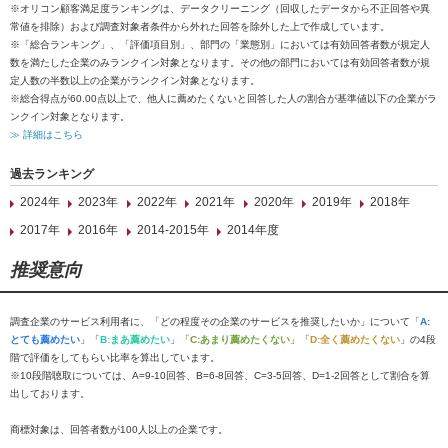
※オリコン顧客満足度ランキングは、データクリーニング（回収したデータから不正回答や異
常値を排除）および調査対象者条件から外れた回答を除外した上で作成しています。
※「総合ランキング」、「評価項目別」、部門の「業態別」においては有効回答者数が規定人
数を満たした企業のみランクイン対象となります。その他の部門においては有効回答者数が規
定人数の半数以上の企業がランクイン対象となります。
※総合得点が60.00点以上で、他人に薦めたくないと回答した人の割合が基準値以下の企業がラ
ンクイン対象となります。
≫ 詳細はこちら
過去ランキング
2024年
2023年
2022年
2021年
2020年
2019年
2018年
2017年
2016年
2014-2015年
2014年度
推奨意向
調査企業のサービス利用者に、「どの程度その企業のサービスを推奨したいか」について「
A:
とても薦めたい
」「
B:まあ薦めたい
」「
C:あまり薦めたくない
」「
D:全く薦めたくない
」の4段
階で評価をしてもらい比率を算出しています。
※10段階聴取については、A=9-10回答、B=6-8回答、C=3-5回答、D=1-2回答として割合を算
出しております。
商標対象は、回答者数が100人以上の企業です。