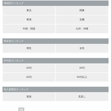
地域別ランキング
東北
関東
東海
近畿
中国・四国
九州・沖縄
男女別ランキング
男性
女性
年代別ランキング
20代
30代
40代
50代以上
加入形態別ランキング
新規
見直し
PR