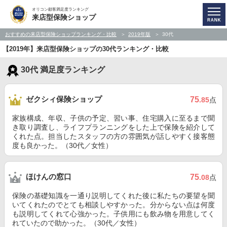
オリコン顧客満足度ランキング
来店型保険ショップ
おすすめの来店型保険ショップランキング・比較
2019年版
30代
【2019年】来店型保険ショップの30代ランキング・比較
30代 満足度ランキング
ゼクシィ保険ショップ
75
.85
点
家族構成、年収、子供の予定、習い事、住宅購入に至るまで聞
き取り調査し、ライフプランニングをした上で保険を紹介して
くれた点。担当したスタッフの方の雰囲気が話しやすく接客態
度も良かった。（30代／女性）
ほけんの窓口
75
.08
点
保険の基礎知識を一通り説明してくれた後に私たちの要望を聞
いてくれたのでとても相談しやすかった。分からない点は何度
も説明してくれて心強かった。子供用にも飲み物を用意してく
れていたので助かった。（30代／女性）