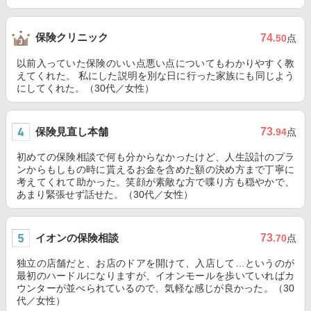
保険クリニック
74
.50
点
以前入っていた保険のいい点悪い点についてもわかりやすく教
えてくれた。 私にした説明を別な日に行った家族にも同じよう
にしてくれた。（30代／女性）
保険見直し本舗
73
.94
点
初めての保険相談で何も分からなかったけど、人生設計のプラ
ンからもしもの時に貰えるお金を含めた額の決め方まで丁寧に
考えてくれて助かった。笑顔が素敵な方で喋り方も穏やかで、
あまり緊張せず話せた。（30代／女性）
イオンの保険相談
73
.70
点
独立の店舗だと、お店のドアを開けて、入店して…というのが
最初のハードルになりますが、イオンモールを歩いていればカ
ウンターが並べられているので、気軽な感じが良かった。（30
代／女性）