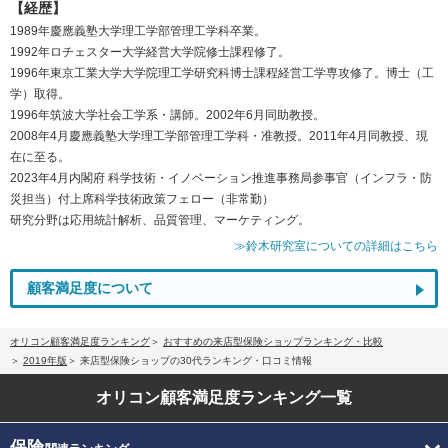
【経歴】
1989年慶應義塾大学理工学部管理工学科卒業。
1992年ロチェスター大学経営大学院修士課程修了。
1996年東京工業大学大学院理工学研究科博士課程経営工学専攻修了。博士（工
学）取得。
1996年筑波大学社会工学系・講師。2002年6月同助教授。
2008年4月慶應義塾大学理工学部管理工学科・准教授。2011年4月同教授、現
在に至る。
2023年4月内閣府 科学技術・イノベーション推進事務局参事官（インフラ・防
災担当）付上席科学技術政策フェロー（非常勤）
研究分野は応用統計解析、品質管理、マーケティング。
≫鈴木研究室についての詳細はこちら
顧客満足度について
オリコン顧客満足度ランキング
おすすめの来店型保険ショップランキング・比較
2019年版
来店型保険ショップの30代ランキング・口コミ情報
オリコン顧客満足度
ランキング一覧
保険