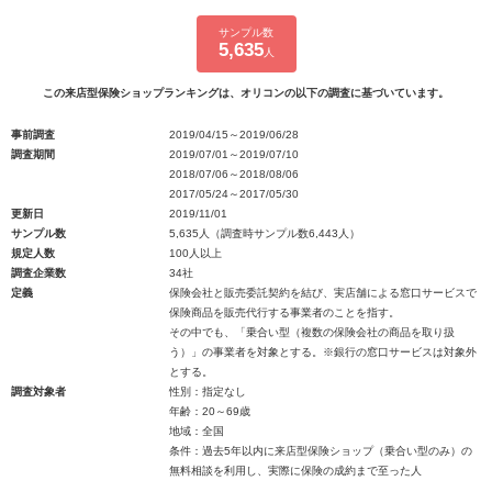
サンプル数
5,635
人
この来店型保険ショップランキングは、オリコンの以下の調査に基づいています。
事前調査
2019/04/15～2019/06/28
調査期間
2019/07/01～2019/07/10
2018/07/06～2018/08/06
2017/05/24～2017/05/30
更新日
2019/11/01
サンプル数
5,635人（調査時サンプル数6,443人）
規定人数
100人以上
調査企業数
34社
定義
保険会社と販売委託契約を結び、実店舗による窓口サービスで
保険商品を販売代行する事業者のことを指す。
その中でも、「乗合い型（複数の保険会社の商品を取り扱
う）」の事業者を対象とする。※銀行の窓口サービスは対象外
とする。
調査対象者
性別：指定なし
年齢：20～69歳
地域：全国
条件：過去5年以内に来店型保険ショップ（乗合い型のみ）の
無料相談を利用し、実際に保険の成約まで至った人