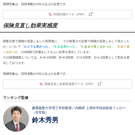
商標対象は、回答者数が100人以上の企業です。
利用評価データ（PDF）
保険見直し効果実感度
調査企業で保険の見直しをした利用者に、「どの程度その企業で保険の見直しをして良かった
か」について「
A:とても良かった
」「
B:まあ良かった
」「
C:あまり良くなかった
」「
D:全く良
くなかった
」の4段階で評価をしてもらい比率を算出しています。
※10段階聴取については、A=9-10回答、B=6-8回答、C=3-5回答、D=1-2回答として割合を算
出しております。
商標対象は、回答者数が100人以上の企業です。
保険見直し効果実感度データ（PDF）
ランキング監修
慶應義塾大学理工学部教授／内閣府 上席科学技術政策フェロー
（非常勤）
鈴木秀男