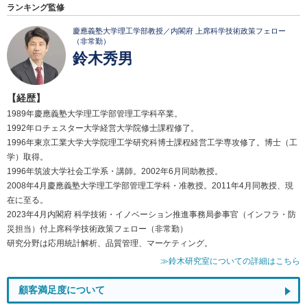
ランキング監修
慶應義塾大学理工学部教授／内閣府 上席科学技術政策フェロー
（非常勤）
鈴木秀男
【経歴】
1989年慶應義塾大学理工学部管理工学科卒業。
1992年ロチェスター大学経営大学院修士課程修了。
1996年東京工業大学大学院理工学研究科博士課程経営工学専攻修了。博士（工
学）取得。
1996年筑波大学社会工学系・講師。2002年6月同助教授。
2008年4月慶應義塾大学理工学部管理工学科・准教授。2011年4月同教授、現
在に至る。
2023年4月内閣府 科学技術・イノベーション推進事務局参事官（インフラ・防
災担当）付上席科学技術政策フェロー（非常勤）
研究分野は応用統計解析、品質管理、マーケティング。
≫鈴木研究室についての詳細はこちら
顧客満足度について