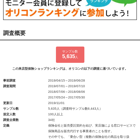
調査概要
サンプル数
5,635
人
この来店型保険ショップランキングは、オリコンの以下の調査に基づいています。
事前調査
2019/04/15～2019/06/28
調査期間
2019/07/01～2019/07/10
2018/07/06～2018/08/06
2017/05/24～2017/05/30
更新日
2019/11/01
サンプル数
5,635人（調査時サンプル数6,443人）
規定人数
100人以上
調査企業数
34社
定義
保険会社と販売委託契約を結び、実店舗による窓口サービスで
保険商品を販売代行する事業者のことを指す。
その中でも、「乗合い型（複数の保険会社の商品を取り扱