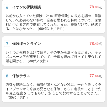
イオンの保険相談
78
.88
点
以前から入っていた保険（2つの医療保険）の良さを認め、重複
していて必要のない特約、必要と思われる特約について、保険
料が下がる方向で提案してくれた。また、提案だけで、勧誘す
ることはなかった。（60代以上／男性）
保険ほっとライン
78
.40
点
いくつか候補を上げて頂き、その中から選べる点が良い。キッ
ズスペース等が充実していて、子供を連れて行っても安心して
話を聞ける。（30代／女性）
保険テラス
77
.44
点
強引な勧誘はなく、知識がほとんどない私に、一から詳しくラ
イフプランから今後必要となる保険、さらに老後のことまで先
を見た提案をしてもらい、安心して契約することができた。
（30代／男性）