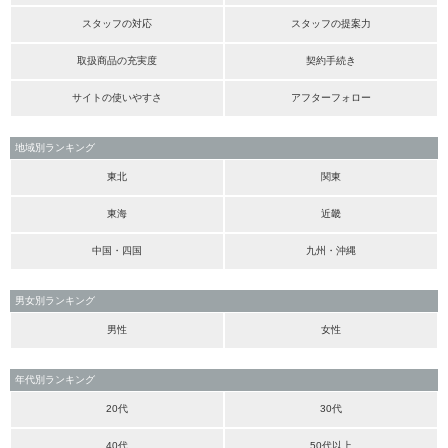
スタッフの対応
スタッフの提案力
取扱商品の充実度
契約手続き
サイトの使いやすさ
アフターフォロー
地域別ランキング
東北
関東
東海
近畿
中国・四国
九州・沖縄
男女別ランキング
男性
女性
年代別ランキング
20代
30代
40代
50代以上