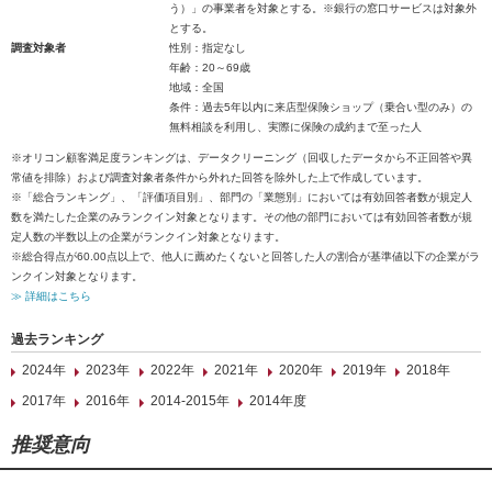
う）」の事業者を対象とする。※銀行の窓口サービスは対象外
とする。
調査対象者
性別：指定なし
年齢：20～69歳
地域：全国
条件：過去5年以内に来店型保険ショップ（乗合い型のみ）の
無料相談を利用し、実際に保険の成約まで至った人
※オリコン顧客満足度ランキングは、データクリーニング（回収したデータから不正回答や異
常値を排除）および調査対象者条件から外れた回答を除外した上で作成しています。
※「総合ランキング」、「評価項目別」、部門の「業態別」においては有効回答者数が規定人
数を満たした企業のみランクイン対象となります。その他の部門においては有効回答者数が規
定人数の半数以上の企業がランクイン対象となります。
※総合得点が60.00点以上で、他人に薦めたくないと回答した人の割合が基準値以下の企業がラ
ンクイン対象となります。
≫ 詳細はこちら
過去ランキング
2024年
2023年
2022年
2021年
2020年
2019年
2018年
2017年
2016年
2014-2015年
2014年度
推奨意向