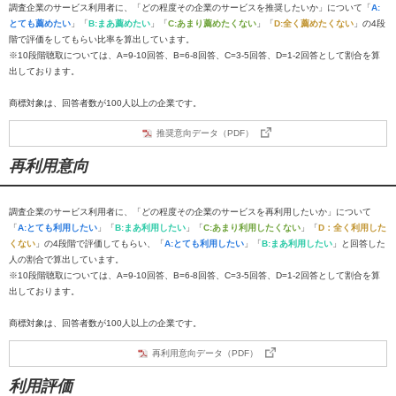
調査企業のサービス利用者に、「どの程度その企業のサービスを推奨したいか」について「
A:
とても薦めたい
」「
B:まあ薦めたい
」「
C:あまり薦めたくない
」「
D:全く薦めたくない
」の4段
階で評価をしてもらい比率を算出しています。
※10段階聴取については、A=9-10回答、B=6-8回答、C=3-5回答、D=1-2回答として割合を算
出しております。
商標対象は、回答者数が100人以上の企業です。
推奨意向データ（PDF）
再利用意向
調査企業のサービス利用者に、「どの程度その企業のサービスを再利用したいか」について
「
A:とても利用したい
」「
B:まあ利用したい
」「
C:あまり利用したくない
」「
D：全く利用した
くない
」の4段階で評価してもらい、「
A:とても利用したい
」「
B:まあ利用したい
」と回答した
人の割合で算出しています。
※10段階聴取については、A=9-10回答、B=6-8回答、C=3-5回答、D=1-2回答として割合を算
出しております。
商標対象は、回答者数が100人以上の企業です。
再利用意向データ（PDF）
利用評価