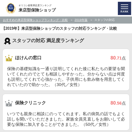
オリコン顧客満足度ランキング
来店型保険ショップ
おすすめの来店型保険ショップランキング・比較
2019年版
スタッフの対応
【2019年】来店型保険ショップのスタッフの対応ランキング・比較
スタッフの対応 満足度ランキング
ほけんの窓口
80
.71
点
保険の基礎知識を一通り説明してくれた後に私たちの要望を聞
いてくれたのでとても相談しやすかった。分からない点は何度
も説明してくれて心強かった。子供用にも飲み物を用意してく
れていたので助かった。（30代／女性）
保険クリニック
80
.56
点
いつでも親身に相談にのってくれます。私の病気の話でもよく
話しを聞いていただきました。家族全員見直しをお願いして必
要な保険に加入することができました。（50代／女性）