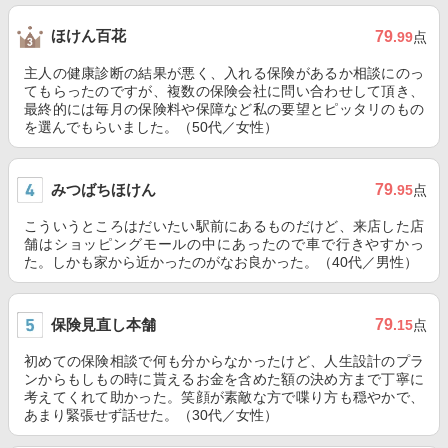
ほけん百花
79
.99
点
主人の健康診断の結果が悪く、入れる保険があるか相談にのっ
てもらったのですが、複数の保険会社に問い合わせして頂き、
最終的には毎月の保険料や保障など私の要望とピッタリのもの
を選んでもらいました。（50代／女性）
みつばちほけん
79
.95
点
こういうところはだいたい駅前にあるものだけど、来店した店
舗はショッピングモールの中にあったので車で行きやすかっ
た。しかも家から近かったのがなお良かった。（40代／男性）
保険見直し本舗
79
.15
点
初めての保険相談で何も分からなかったけど、人生設計のプラ
ンからもしもの時に貰えるお金を含めた額の決め方まで丁寧に
考えてくれて助かった。笑顔が素敵な方で喋り方も穏やかで、
あまり緊張せず話せた。（30代／女性）