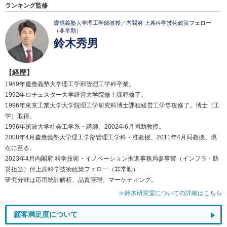
ランキング監修
慶應義塾大学理工学部教授／内閣府 上席科学技術政策フェロー
（非常勤）
鈴木秀男
【経歴】
1989年慶應義塾大学理工学部管理工学科卒業。
1992年ロチェスター大学経営大学院修士課程修了。
1996年東京工業大学大学院理工学研究科博士課程経営工学専攻修了。博士（工
学）取得。
1996年筑波大学社会工学系・講師。2002年6月同助教授。
2008年4月慶應義塾大学理工学部管理工学科・准教授。2011年4月同教授、現
在に至る。
2023年4月内閣府 科学技術・イノベーション推進事務局参事官（インフラ・防
災担当）付上席科学技術政策フェロー（非常勤）
研究分野は応用統計解析、品質管理、マーケティング。
≫鈴木研究室についての詳細はこちら
顧客満足度について