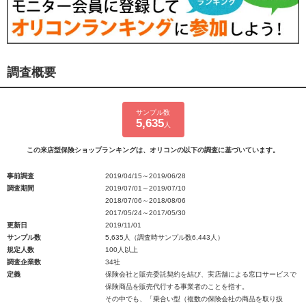
調査概要
サンプル数
5,635
人
この来店型保険ショップランキングは、オリコンの以下の調査に基づいています。
事前調査
2019/04/15～2019/06/28
調査期間
2019/07/01～2019/07/10
2018/07/06～2018/08/06
2017/05/24～2017/05/30
更新日
2019/11/01
サンプル数
5,635人（調査時サンプル数6,443人）
規定人数
100人以上
調査企業数
34社
定義
保険会社と販売委託契約を結び、実店舗による窓口サービスで
保険商品を販売代行する事業者のことを指す。
その中でも、「乗合い型（複数の保険会社の商品を取り扱