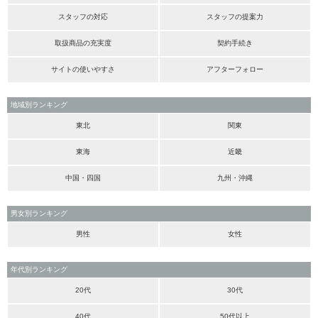
スタッフの対応
スタッフの提案力
取扱商品の充実度
契約手続き
サイトの使いやすさ
アフターフォロー
地域別ランキング
東北
関東
東海
近畿
中国・四国
九州・沖縄
男女別ランキング
男性
女性
年代別ランキング
20代
30代
40代
50代以上