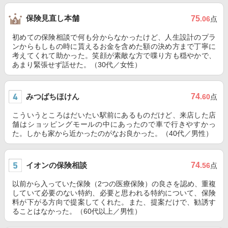
保険見直し本舗
75
.06
点
初めての保険相談で何も分からなかったけど、人生設計のプラ
ンからもしもの時に貰えるお金を含めた額の決め方まで丁寧に
考えてくれて助かった。笑顔が素敵な方で喋り方も穏やかで、
あまり緊張せず話せた。（30代／女性）
みつばちほけん
74
.60
点
こういうところはだいたい駅前にあるものだけど、来店した店
舗はショッピングモールの中にあったので車で行きやすかっ
た。しかも家から近かったのがなお良かった。（40代／男性）
イオンの保険相談
74
.56
点
以前から入っていた保険（2つの医療保険）の良さを認め、重複
していて必要のない特約、必要と思われる特約について、保険
料が下がる方向で提案してくれた。また、提案だけで、勧誘す
ることはなかった。（60代以上／男性）