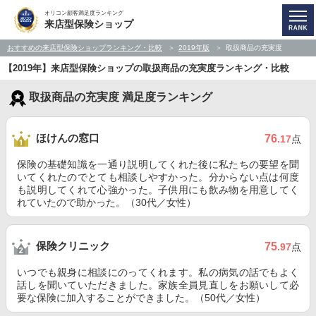
オリコン顧客満足度ランキング
来店型保険ショップ
おすすめの来店型保険ショップランキング・比較
2019年版
取扱商品の充実度
【2019年】来店型保険ショップの取扱商品の充実度ランキング・比較
取扱商品の充実度 満足度ランキング
ほけんの窓口
76
.17
点
保険の基礎知識を一通り説明してくれた後に私たちの要望を聞
いてくれたのでとても相談しやすかった。分からない点は何度
も説明してくれて心強かった。子供用にも飲み物を用意してく
れていたので助かった。（30代／女性）
保険クリニック
75
.97
点
いつでも親身に相談にのってくれます。私の病気の話でもよく
話しを聞いていただきました。家族全員見直しをお願いして必
要な保険に加入することができました。（50代／女性）