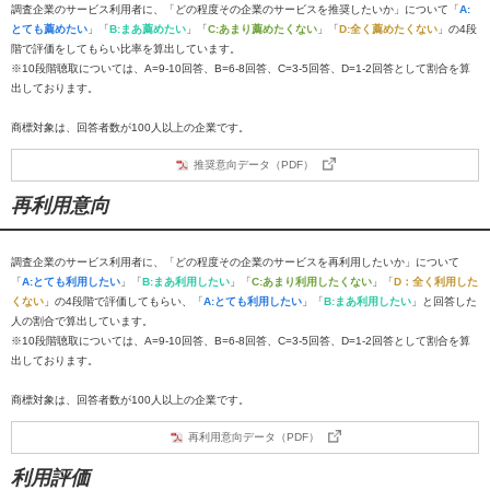
調査企業のサービス利用者に、「どの程度その企業のサービスを推奨したいか」について「
A:
とても薦めたい
」「
B:まあ薦めたい
」「
C:あまり薦めたくない
」「
D:全く薦めたくない
」の4段
階で評価をしてもらい比率を算出しています。
※10段階聴取については、A=9-10回答、B=6-8回答、C=3-5回答、D=1-2回答として割合を算
出しております。
商標対象は、回答者数が100人以上の企業です。
推奨意向データ（PDF）
再利用意向
調査企業のサービス利用者に、「どの程度その企業のサービスを再利用したいか」について
「
A:とても利用したい
」「
B:まあ利用したい
」「
C:あまり利用したくない
」「
D：全く利用した
くない
」の4段階で評価してもらい、「
A:とても利用したい
」「
B:まあ利用したい
」と回答した
人の割合で算出しています。
※10段階聴取については、A=9-10回答、B=6-8回答、C=3-5回答、D=1-2回答として割合を算
出しております。
商標対象は、回答者数が100人以上の企業です。
再利用意向データ（PDF）
利用評価