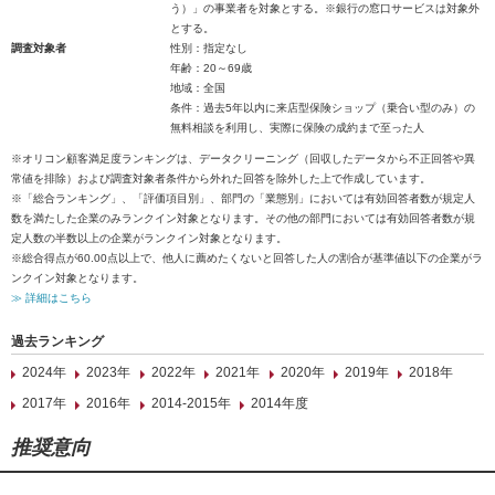
う）」の事業者を対象とする。※銀行の窓口サービスは対象外
とする。
調査対象者
性別：指定なし
年齢：20～69歳
地域：全国
条件：過去5年以内に来店型保険ショップ（乗合い型のみ）の
無料相談を利用し、実際に保険の成約まで至った人
※オリコン顧客満足度ランキングは、データクリーニング（回収したデータから不正回答や異
常値を排除）および調査対象者条件から外れた回答を除外した上で作成しています。
※「総合ランキング」、「評価項目別」、部門の「業態別」においては有効回答者数が規定人
数を満たした企業のみランクイン対象となります。その他の部門においては有効回答者数が規
定人数の半数以上の企業がランクイン対象となります。
※総合得点が60.00点以上で、他人に薦めたくないと回答した人の割合が基準値以下の企業がラ
ンクイン対象となります。
≫ 詳細はこちら
過去ランキング
2024年
2023年
2022年
2021年
2020年
2019年
2018年
2017年
2016年
2014-2015年
2014年度
推奨意向