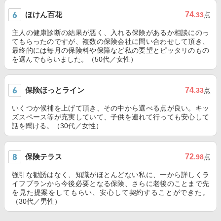
ほけん百花
74
.33
点
主人の健康診断の結果が悪く、入れる保険があるか相談にのっ
てもらったのですが、複数の保険会社に問い合わせして頂き、
最終的には毎月の保険料や保障など私の要望とピッタリのもの
を選んでもらいました。（50代／女性）
保険ほっとライン
74
.33
点
いくつか候補を上げて頂き、その中から選べる点が良い。キッ
ズスペース等が充実していて、子供を連れて行っても安心して
話を聞ける。（30代／女性）
保険テラス
72
.98
点
強引な勧誘はなく、知識がほとんどない私に、一から詳しくラ
イフプランから今後必要となる保険、さらに老後のことまで先
を見た提案をしてもらい、安心して契約することができた。
（30代／男性）