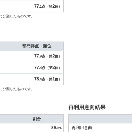
77
2
.1点（第
位）
に分類したものです。
部門得点・順位
77
2
.9点（第
位）
77
2
.4点（第
位）
78
1
.4点（第
位）
に分類したものです。
再利用意向結果
割合
89
再利用意向
.9％