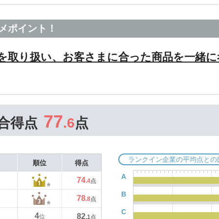
メポイント！
を取り扱い、お客さまに合った商品を一緒に
77
合得点
.6
点
ランクイン企業の平均点との
順位
得点
A
74
.4
点
B
78
.8
点
C
4
82
位
.1
点