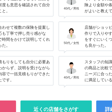
何度も意思を確認されて自分
険より金額や
40代／男性
こと。
がよいと教え
合わせて複数の保険を提案し
店舗がショッ
応も丁寧で押し売り感がな
作りで入りや
で時間をかけて説明してくれ
をすぐにいく
50代／女性
った。
も良かった。
積もりをしても自分に必要あ
スタッフの知
わからず、説明を受けながら
の商品と比較
内容で一括見積もりができた
ニーズに合っ
40代／男性
たです。
に満足してい
近くの店舗をさがす
詳