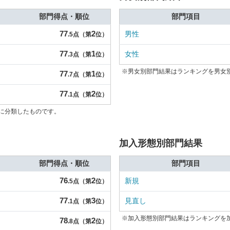
部門得点・順位
部門項目
77
2
男性
.5点（第
位）
77
1
女性
.3点（第
位）
※男女別部門結果はランキングを男女
77
1
.7点（第
位）
77
2
.1点（第
位）
に分類したものです。
加入形態別部門結果
部門得点・順位
部門項目
76
2
新規
.5点（第
位）
77
3
見直し
.1点（第
位）
※加入形態別部門結果はランキングを
78
2
.8点（第
位）