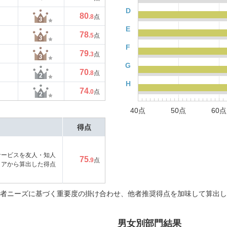
D
80
.8
点
E
78
.5
点
F
79
.3
点
G
70
.8
点
H
74
.0
点
40点
50点
60点
得点
サービスを友人・知人
75
.9
点
コアから算出した得点
者ニーズに基づく重要度の掛け合わせ、他者推奨得点を加味して算出し
男女別部門結果