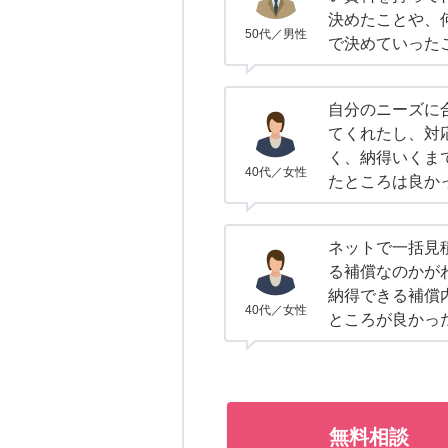
決めたことや、
50代／男性
で決めていった
自分のニーズに
てくれたし、対
く、納得いくま
40代／女性
たところは良か
ネットで一括見
る補償なのかが
納得できる補償
40代／女性
ところが良かっ
無料相談