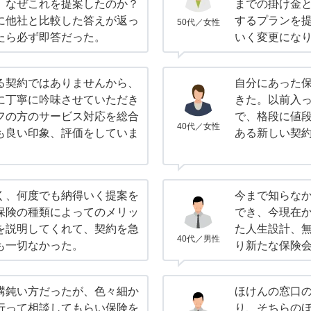
。なぜこれを提案したのか？
までの掛け金
に他社と比較した答えが返っ
するプランを
50代／女性
たら必ず即答だった。
いく変更にな
る契約ではありませんから、
自分にあった
に丁寧に吟味させていただき
きた。以前入
フの方のサービス対応を総合
で、格段に値
40代／女性
も良い印象、評価をしていま
ある新しい契
く、何度でも納得いく提案を
今まで知らな
保険の種類によってのメリッ
でき、今現在
を説明してくれて、契約を急
た人生設計、
40代／男性
も一切なかった。
り新たな保険
構鈍い方だったが、色々細か
ほけんの窓口
行って相談してもらい保険を
り、そちらの