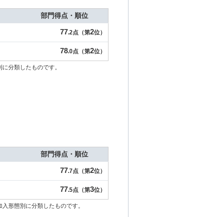
部門得点・順位
77
2
.2点（第
位）
78
2
.0点（第
位）
別に分類したものです。
部門得点・順位
77
2
.7点（第
位）
77
3
.5点（第
位）
加入形態別に分類したものです。