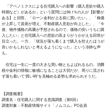
「アベノミクスによる住宅購入への影響（購入意欲や購入
時期など）があるか」という質問には59.1％の人が【影響が
ある】と回答。「ローン金利が上る前に買いたい」、「株価
が上昇して資産が増え、不動産購入意欲が向上した」、「今
後、物件価格の高騰が予想されるので、価格の安いうちに購
入したい」と住宅購入への意欲の高まりがうかがえる回答が
目立った。一方、「状況が落ち着くまで購入を控えたほうが
良いかもしれないと考えるようになった」という冷静な声
も。
住宅は一生に一度の大きな買い物ともよばれるもの。消費
税や金利の情報に敏感になることは大切だが、周りに流され
ず落ち着いて“買い時”を見極める姿勢も求められそうだ。
【調査概要】
調査名：住宅購入に関する意識調査（第5回）
調査対象：不動産情報サイト「ノムコム」PC会員