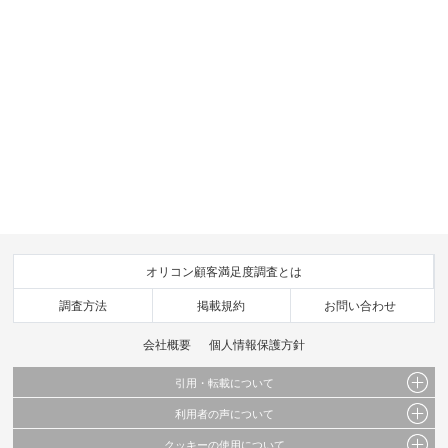
オリコン顧客満足度調査とは
調査方法
掲載規約
お問い合わせ
会社概要
個人情報保護方針
引用・転載について
利用者の声について
当サイトで公開されている情報（文字、写真、イラスト、画像データ等）及びこれらの配
置・編集および構造などについての著作権は株式会社oricon MEに帰属しております。
クッキーの使用について