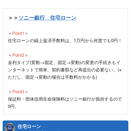
＞＞
ソニー銀行 住宅ローン
＜
Point1
＞
住宅ローンの繰上返済手数料は、1万円から何度でも0円！
＜
Point2
＞
金利タイプ(変動→固定、固定→変動)の変更の手続きもイ
ンターネットで簡単、契約書類など再提出の必要ない。(※
ただし、固定→変動の場合は手数料がかかる)
＜
Point3
＞
保証料・団体信用生命保険料はソニー銀行が負担するので
0円。
住宅ローン