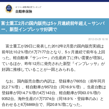
オリコン顧客満足度ランキング
自動車保険
富士重工2月の国内販売は5ヶ月連続前年超え～サンバ
ー、新型インプレッサ好調で
2012-03-29 16:18
富士重工が29日に発表した2012年2月度の国内販売実績は
前年比10.2％増の1万7177台となり、5ヶ月連続で前年を上回
った。軽自動車『サンバー』の生産終了に伴い需要が増加し
ているほか、昨年12月に発売された新型『インプレッサ』が
好調に推移していることが一因とみられる。
なお、国内販売台数の内訳は、登録車が7605台（前年同月
比2.7％増）、軽自動車が9572台（同16.9％増）。生産台数は
登録車が同14.7％増の4万143台、軽自動車が同63.0％増の
9352台。海外生産の1万7374台（同18.9％・登録車のみ）と
合わせると6万6869台で、同20.8％増になった。