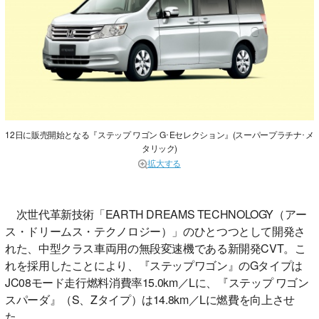
12日に販売開始となる『ステップ ワゴン G･Eセレクション』(スーパープラチナ･メ
タリック)
拡大する
次世代革新技術「EARTH DREAMS TECHNOLOGY（アー
ス・ドリームス・テクノロジー）」のひとつつとして開発さ
れた、中型クラス車両用の無段変速機である新開発CVT。こ
れを採用したことにより、『ステップワゴン』のGタイプは
JC08モード走行燃料消費率15.0km／Lに、『ステップ ワゴン
スパーダ』（S、Zタイプ）は14.8km／Lに燃費を向上させ
た。