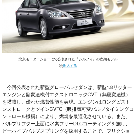
北京モーターショーにて公表された『シルフィ』の次期モデル
拡大する
今回公表された新型グローバルセダンは、新型1.8リッター
エンジンと副変速機付エクストロニックCVT（無段変速機）
を搭載し、優れた燃費性能を実現。エンジンはロングピスト
ンストロークとツインCVTC（吸排気可変バルブタイミングコ
ントロール機構）により、燃焼を最適化させている。また、
バルブリフター上面に水素フリーDLCコーティングを施し、
ビーハイブバルブスプリングを採用することで、フリクショ