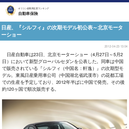
オリコン顧客満足度ランキング
自動車保険
日産、『シルフィ』の次期モデル初公表～北京モータ
ーショー
2012-04-23 13:04
日産自動車は23日、北京モーターショー（4月27日～5月2
日）において新型グローバルセダンを公表した。同車は中国
で販売されている『シルフィ（中国名：軒逸）』の次期型モ
デル。東風日産乗用車公司（中国湖北省武漢市）の花都工場
での生産を予定しており、2012年半ばに中国で発売。その後
約120ヶ国で順次販売する。