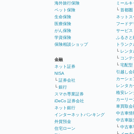
海外旅行保険
ミールキ
ペット保険
└
首都圏
生命保険
ネットス
医療保険
フードデ
がん保険
サービス
学資保険
ふるさと
保険相談ショップ
トランク
└
レンタ
└
コンテ
金融
└
宅配型
ネット証券
引越し会
NISA
カーシェ
└
証券会社
レンタカ
└
銀行
格安レン
スマホ専業証券
カーリー
iDeCo 証券会社
車買取会
ネット銀行
中古車情
インターネットバンキング
中古車販
外貨預金
└
中古車
住宅ローン
└
メーカ