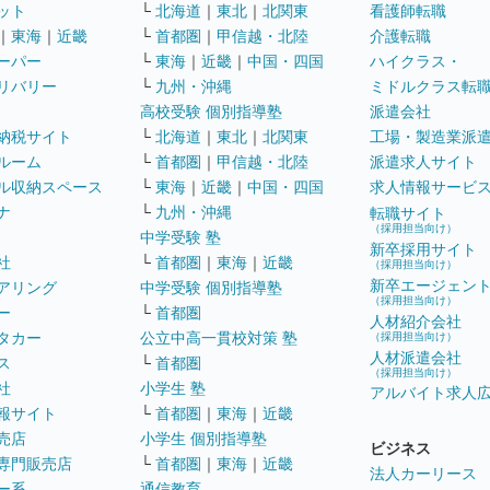
ット
└
北海道
｜
東北
｜
北関東
看護師転職
｜
東海
｜
近畿
└
首都圏
｜
甲信越・北陸
介護転職
ーパー
└
東海
｜
近畿
｜
中国・四国
ハイクラス・
リバリー
└
九州・沖縄
ミドルクラス転
高校受験 個別指導塾
派遣会社
納税サイト
└
北海道
｜
東北
｜
北関東
工場・製造業派
ルーム
└
首都圏
｜
甲信越・北陸
派遣求人サイト
ル収納スペース
└
東海
｜
近畿
｜
中国・四国
求人情報サービ
ナ
└
九州・沖縄
転職サイト
（採用担当向け）
中学受験 塾
新卒採用サイト
社
└
首都圏
｜
東海
｜
近畿
（採用担当向け）
新卒エージェン
アリング
中学受験 個別指導塾
（採用担当向け）
ー
└
首都圏
人材紹介会社
タカー
公立中高一貫校対策 塾
（採用担当向け）
人材派遣会社
ス
└
首都圏
（採用担当向け）
社
小学生 塾
アルバイト求人
報サイト
└
首都圏
｜
東海
｜
近畿
売店
小学生 個別指導塾
ビジネス
専門販売店
└
首都圏
｜
東海
｜
近畿
法人カーリース
ー系
通信教育