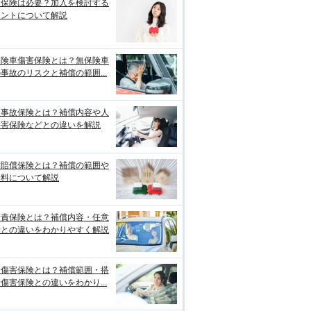
両保険は必要？加入を検討する
イントについて解説
保険車傷害保険とは？無保険車
事故のリスクと補償の範囲...
損事故保険とは？補償内容や人
傷害保険などとの違いを解説
物賠償保険とは？補償の範囲や
険料について解説
賠責保険とは？補償内容・任意
険との違いをわかりやすく解説
身傷害保険とは？補償範囲・搭
傷害保険との違いをわかり...