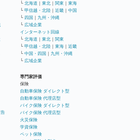
└
北海道
｜
東北
｜
関東
｜
東海
└
甲信越・北陸
｜
近畿
｜
中国
└
四国
｜
九州・沖縄
職
└
広域企業
インターネット回線
遣
└
北海道
｜
東北
｜
関東
└
甲信越・北陸
｜
東海
｜
近畿
ス
└
中国・四国
｜
九州・沖縄
└
広域企業
専門家評価
ト
保険
自動車保険 ダイレクト型
自動車保険 代理店型
バイク保険 ダイレクト型
広告
バイク保険 代理店型
火災保険
学資保険
ペット保険