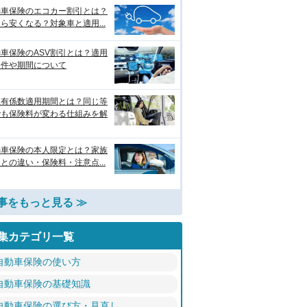
動車保険のエコカー割引とは？
ら安くなる？対象車と適用...
車保険のASV割引とは？適用
条件や期間について
故有係数適用期間とは？同じ等
でも保険料が変わる仕組みを解
動車保険の本人限定とは？家族
との違い・保険料・注意点...
事をもっと見る ≫
集カテゴリ一覧
自動車保険の使い方
自動車保険の基礎知識
自動車保険の選び方・見直し