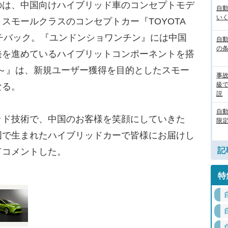
は、中国向けハイブリッド車のコンセプトモデ
自
いく
スモールクラスのコンセプトカー『TOYOTA
ッチバック。『ユンドンショワンチン』には中国
自動
の
発を進めているハイブリットコンポーネントを搭
～チン～』は、新規ユーザー獲得を目的としたスモー
事
級
なる。
説
自
ド技術で、中国のお客様を笑顔にしていきた
限定
国で生まれたハイブリッドカーで皆様にお届けし
記
てコメントした。
特