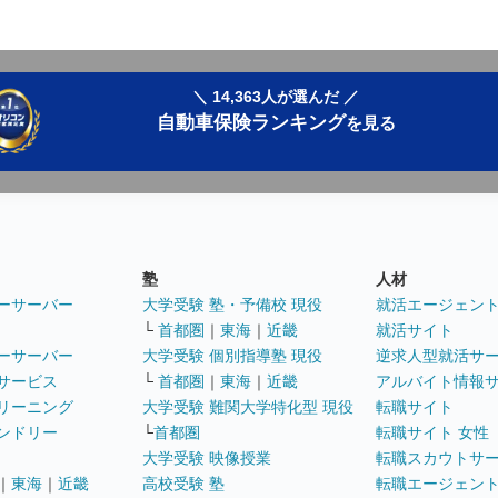
＼ 14,363人が選んだ ／
自動車保険ランキング
を見る
塾
人材
ーサーバー
大学受験 塾・予備校 現役
就活エージェン
└
首都圏
｜
東海
｜
近畿
就活サイト
ーサーバー
大学受験 個別指導塾 現役
逆求人型就活サ
サービス
└
首都圏
｜
東海
｜
近畿
アルバイト情報
リーニング
大学受験 難関大学特化型 現役
転職サイト
ンドリー
└
首都圏
転職サイト 女性
大学受験 映像授業
転職スカウトサ
｜
東海
｜
近畿
高校受験 塾
転職エージェン