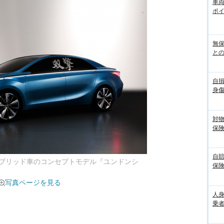
車
ポ
無
との
自
身
対
保
自
ブリッド車のコンセプトモデル『ユンドンシ
保
写真ページを見る
人
乗者