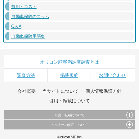
費用・コスト
自動車保険のコラム
Q＆A
自動車保険用語集
オリコン顧客満足度調査とは
調査方法
掲載規約
お問い合わせ
会社概要
当サイトについて
個人情報保護方針
引用・転載について
引用・転載について
クッキーの使用について
当サイトで公開されている情報（文字、写真、イラスト、画像データ等）及びこれらの配
置・編集および構造などについての著作権は株式会社oricon MEに帰属しております。
このサイトでは Cookie を使用して、ユーザーに合わせたコンテンツや広告の表示、ソーシャ
© oricon ME inc.
これらの情報を権利者の許可なく無断転載・複製などの二次利用を行うことは固く禁じてお