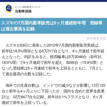
オリコン顧客満足度ランキング
自動車保険
スズキの7月国内新車販売は9ヶ月連続前年増 登録車
は過去最高を記録
2012-08-30 14:02
スズキが29日に発表した2012年7月国内新車販売実績は、
前年比18.5%増加となる6万317台となり、9ヶ月連続で前年超
えとなった。内訳をみると、軽四輪車は5万2048台（前年比
18.9%増）で9ヶ月連続で前年を超え、8269台（15.9%増）と
なった登録車は5ヶ月連続で前年を上回るとともに、7月とし
て過去最高の台数を記録した。
海外での生産台数は、インドでの減少などが影響し13万123
台と前年を4ヶ月ぶりに下回ったが、国内を含めた世界生産累
計は、22万8477台を記録。前年比0.1%プラスとなり、6ヶ月
連続で前年を上回っている。