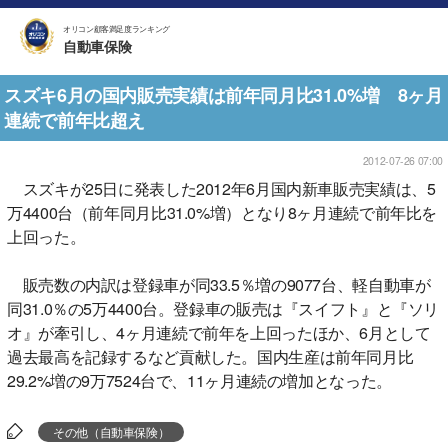
オリコン顧客満足度ランキング
自動車保険
スズキ6月の国内販売実績は前年同月比31.0%増 8ヶ月
連続で前年比超え
2012-07-26 07:00
スズキが25日に発表した2012年6月国内新車販売実績は、5
万4400台（前年同月比31.0%増）となり8ヶ月連続で前年比を
上回った。
販売数の内訳は登録車が同33.5％増の9077台、軽自動車が
同31.0％の5万4400台。登録車の販売は『スイフト』と『ソリ
オ』が牽引し、4ヶ月連続で前年を上回ったほか、6月として
過去最高を記録するなど貢献した。国内生産は前年同月比
29.2%増の9万7524台で、11ヶ月連続の増加となった。
その他（自動車保険）