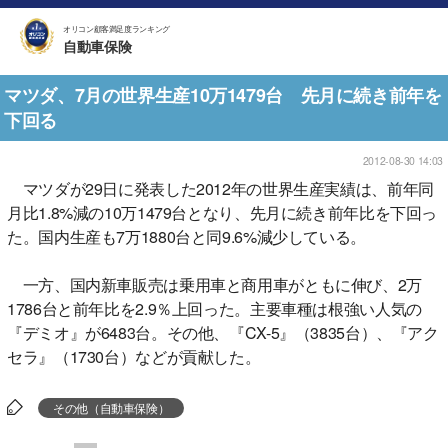
オリコン顧客満足度ランキング
自動車保険
マツダ、7月の世界生産10万1479台 先月に続き前年を
下回る
2012-08-30 14:03
マツダが29日に発表した2012年の世界生産実績は、前年同
月比1.8%減の10万1479台となり、先月に続き前年比を下回っ
た。国内生産も7万1880台と同9.6%減少している。
一方、国内新車販売は乗用車と商用車がともに伸び、2万
1786台と前年比を2.9％上回った。主要車種は根強い人気の
『デミオ』が6483台。その他、『CX-5』（3835台）、『アク
セラ』（1730台）などが貢献した。
その他（自動車保険）