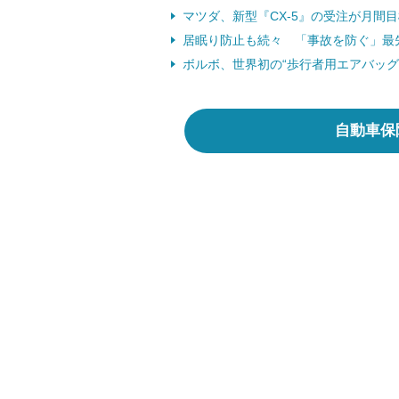
マツダ、新型『CX-5』の受注が月間目標
居眠り防止も続々 「事故を防ぐ」最先端
ボルボ、世界初の“歩行者用エアバッグ”
自動車保