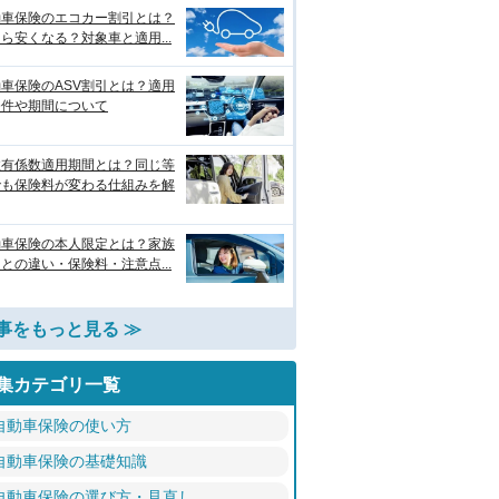
動車保険のエコカー割引とは？
ら安くなる？対象車と適用...
車保険のASV割引とは？適用
条件や期間について
故有係数適用期間とは？同じ等
でも保険料が変わる仕組みを解
動車保険の本人限定とは？家族
との違い・保険料・注意点...
事をもっと見る ≫
集カテゴリ一覧
自動車保険の使い方
自動車保険の基礎知識
自動車保険の選び方・見直し