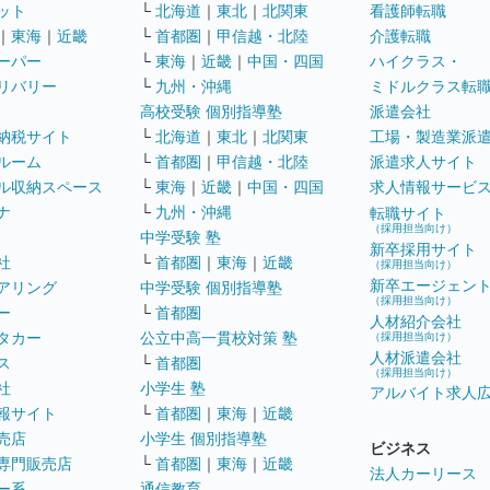
ット
└
北海道
｜
東北
｜
北関東
看護師転職
｜
東海
｜
近畿
└
首都圏
｜
甲信越・北陸
介護転職
ーパー
└
東海
｜
近畿
｜
中国・四国
ハイクラス・
リバリー
└
九州・沖縄
ミドルクラス転
高校受験 個別指導塾
派遣会社
納税サイト
└
北海道
｜
東北
｜
北関東
工場・製造業派
ルーム
└
首都圏
｜
甲信越・北陸
派遣求人サイト
ル収納スペース
└
東海
｜
近畿
｜
中国・四国
求人情報サービ
ナ
└
九州・沖縄
転職サイト
（採用担当向け）
中学受験 塾
新卒採用サイト
社
└
首都圏
｜
東海
｜
近畿
（採用担当向け）
新卒エージェン
アリング
中学受験 個別指導塾
（採用担当向け）
ー
└
首都圏
人材紹介会社
タカー
公立中高一貫校対策 塾
（採用担当向け）
人材派遣会社
ス
└
首都圏
（採用担当向け）
社
小学生 塾
アルバイト求人
報サイト
└
首都圏
｜
東海
｜
近畿
売店
小学生 個別指導塾
ビジネス
専門販売店
└
首都圏
｜
東海
｜
近畿
法人カーリース
ー系
通信教育