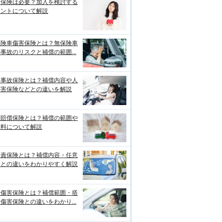
両保険は必要？加入を検討する
イントについて解説
保険車傷害保険とは？無保険車
事故のリスクと補償の範囲...
損事故保険とは？補償内容や人
傷害保険などとの違いを解説
物賠償保険とは？補償の範囲や
険料について解説
賠責保険とは？補償内容・任意
険との違いをわかりやすく解説
身傷害保険とは？補償範囲・搭
傷害保険との違いをわかり...