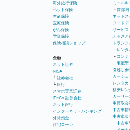
海外旅行保険
ミールキ
ペット保険
└
首都圏
生命保険
ネットス
医療保険
フードデ
がん保険
サービス
学資保険
ふるさと
保険相談ショップ
トランク
└
レンタ
└
コンテ
金融
└
宅配型
ネット証券
引越し会
NISA
カーシェ
└
証券会社
レンタカ
└
銀行
格安レン
スマホ専業証券
カーリー
iDeCo 証券会社
車買取会
ネット銀行
中古車情
インターネットバンキング
中古車販
外貨預金
└
中古車
住宅ローン
└
メーカ