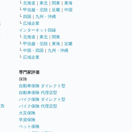
└
北海道
｜
東北
｜
関東
｜
東海
└
甲信越・北陸
｜
近畿
｜
中国
└
四国
｜
九州・沖縄
職
└
広域企業
インターネット回線
遣
└
北海道
｜
東北
｜
関東
└
甲信越・北陸
｜
東海
｜
近畿
ス
└
中国・四国
｜
九州・沖縄
└
広域企業
専門家評価
ト
保険
自動車保険 ダイレクト型
自動車保険 代理店型
バイク保険 ダイレクト型
広告
バイク保険 代理店型
火災保険
学資保険
ペット保険