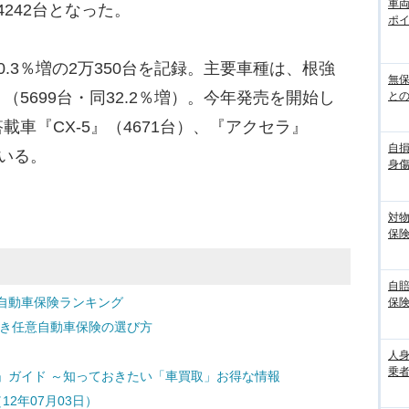
車
4242台となった。
ポ
.3％増の2万350台を記録。主要車種は、根強
無
5699台・同32.2％増）。今年発売を開始し
との
車『CX-5』（4671台）、『アクセラ』
自
ている。
身
対
保
自
自動車保険ランキング
保
どき任意自動車保険の選び方
人
乗者
」ガイド ～知っておきたい「車買取」お得な情報
12年07月03日）