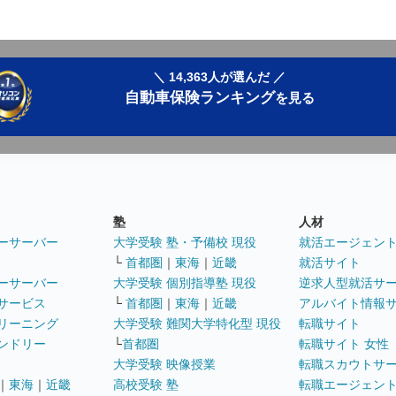
＼ 14,363人が選んだ ／
自動車保険ランキング
を見る
塾
人材
ーサーバー
大学受験 塾・予備校 現役
就活エージェン
└
首都圏
｜
東海
｜
近畿
就活サイト
ーサーバー
大学受験 個別指導塾 現役
逆求人型就活サ
サービス
└
首都圏
｜
東海
｜
近畿
アルバイト情報
リーニング
大学受験 難関大学特化型 現役
転職サイト
ンドリー
└
首都圏
転職サイト 女性
大学受験 映像授業
転職スカウトサ
｜
東海
｜
近畿
高校受験 塾
転職エージェン