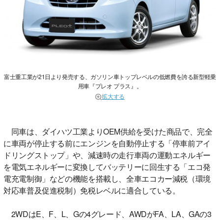
富士重工業が21日より発売する、ガソリン車トップレベルの低燃費を誇る新型軽乗
用車『プレオ プラス』。
拡大する
同車は、ダイハツ工業よりOEM供給を受けた商品で、完全
に車両が停止する前にエンジンを自動停止する「停車前アイ
ドリングストップ」や、減速時の走行車両の運動エネルギー
を電気エネルギーに変換してバッテリーに回生する「エコ発
電充電制御」などの機能を搭載し、全車エコカー減税（環境
対応車普及促進税制）免税レベルに適合している。
2WDはE、F、L、Gの4グレード、AWDがFA、LA、GAの3