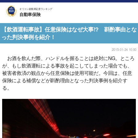
オリコン顧客満足度ランキング
自動車保険
【飲酒運転事故】任意保険はなぜ大事!? 斟酌事由とな
った判決事例を紹介！
2015-01-24 10:00
お酒を飲んだ際、ハンドルを握ることは絶対にNG。ところ
が、もし飲酒運転による事故を起こしてしまった場合でも、
被害者救済の観点から任意保険は使用可能だ。今回は、任意
保険による補償などが斟酌理由となった判決事例を紹介す
る。