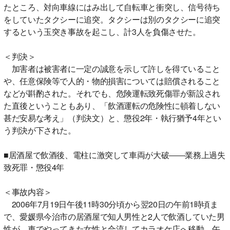
たところ、対向車線にはみ出して自転車と衝突し、信号待ち
をしていたタクシーに追突。タクシーは別のタクシーに追突
するという玉突き事故を起こし、計3人を負傷させた。
＜判決＞
加害者は被害者に一定の誠意を示して許しを得ていること
や、任意保険等で人的・物的損害については賠償されること
などが斟酌された。それでも、危険運転致死傷罪が新設され
た直後ということもあり、「飲酒運転の危険性に頓着しない
甚だ安易な考え」（判決文）と、懲役2年・執行猶予4年とい
う判決が下された。
■居酒屋で飲酒後、電柱に激突して車両が大破――業務上過失
致死罪・懲役4年
＜事故内容＞
2006年7月19日午後11時30分頃から翌20日の午前1時頃ま
で、愛媛県今治市の居酒屋で知人男性と2人で飲酒していた男
性が、車でやってきた女性と合流してカラオケ店へ移動。午