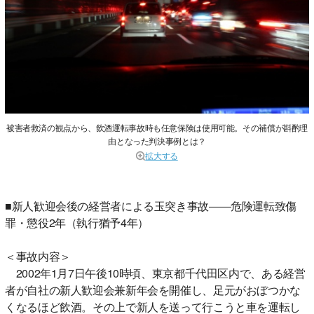
被害者救済の観点から、飲酒運転事故時も任意保険は使用可能。その補償が斟酌理
由となった判決事例とは？
拡大する
■新人歓迎会後の経営者による玉突き事故――危険運転致傷
罪・懲役2年（執行猶予4年）
＜事故内容＞
2002年1月7日午後10時頃、東京都千代田区内で、ある経営
者が自社の新人歓迎会兼新年会を開催し、足元がおぼつかな
くなるほど飲酒。その上で新人を送って行こうと車を運転し