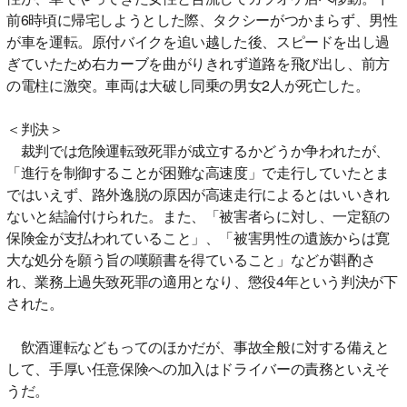
前6時頃に帰宅しようとした際、タクシーがつかまらず、男性
が車を運転。原付バイクを追い越した後、スピードを出し過
ぎていたため右カーブを曲がりきれず道路を飛び出し、前方
の電柱に激突。車両は大破し同乗の男女2人が死亡した。
＜判決＞
裁判では危険運転致死罪が成立するかどうか争われたが、
「進行を制御することが困難な高速度」で走行していたとま
ではいえず、路外逸脱の原因が高速走行によるとはいいきれ
ないと結論付けられた。また、「被害者らに対し、一定額の
保険金が支払われていること」、「被害男性の遺族からは寛
大な処分を願う旨の嘆願書を得ていること」などが斟酌さ
れ、業務上過失致死罪の適用となり、懲役4年という判決が下
された。
飲酒運転などもってのほかだが、事故全般に対する備えと
して、手厚い任意保険への加入はドライバーの責務といえそ
うだ。