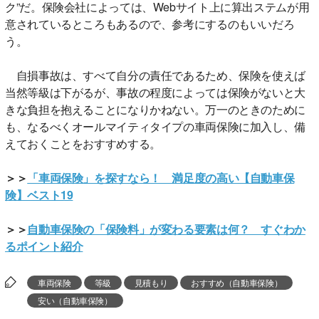
ク”だ。保険会社によっては、Webサイト上に算出ステムが用
意されているところもあるので、参考にするのもいいだろ
う。
自損事故は、すべて自分の責任であるため、保険を使えば
当然等級は下がるが、事故の程度によっては保険がないと大
きな負担を抱えることになりかねない。万一のときのために
も、なるべくオールマイティタイプの車両保険に加入し、備
えておくことをおすすめする。
＞＞
「車両保険」を探すなら！ 満足度の高い【自動車保
険】ベスト19
＞＞
自動車保険の「保険料」が変わる要素は何？ すぐわか
るポイント紹介
車両保険
等級
見積もり
おすすめ（自動車保険）
安い（自動車保険）