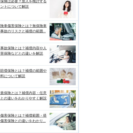
両保険は必要？加入を検討する
イントについて解説
保険車傷害保険とは？無保険車
事故のリスクと補償の範囲...
損事故保険とは？補償内容や人
傷害保険などとの違いを解説
物賠償保険とは？補償の範囲や
険料について解説
賠責保険とは？補償内容・任意
険との違いをわかりやすく解説
身傷害保険とは？補償範囲・搭
傷害保険との違いをわかり...