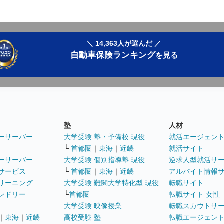
＼ 14,363人が選んだ ／
自動車保険ランキング
を見る
塾
人材
ーサーバー
大学受験 塾・予備校 現役
就活エージェン
└
首都圏
｜
東海
｜
近畿
就活サイト
ーサーバー
大学受験 個別指導塾 現役
逆求人型就活サ
サービス
└
首都圏
｜
東海
｜
近畿
アルバイト情報
リーニング
大学受験 難関大学特化型 現役
転職サイト
ンドリー
└
首都圏
転職サイト 女性
大学受験 映像授業
転職スカウトサ
｜
東海
｜
近畿
高校受験 塾
転職エージェン