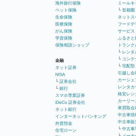
海外旅行保険
ミールキ
ペット保険
└
首都圏
生命保険
ネットス
医療保険
フードデ
がん保険
サービス
学資保険
ふるさと
保険相談ショップ
トランク
└
レンタ
└
コンテ
金融
└
宅配型
ネット証券
引越し会
NISA
カーシェ
└
証券会社
レンタカ
└
銀行
格安レン
スマホ専業証券
カーリー
iDeCo 証券会社
車買取会
ネット銀行
中古車情
インターネットバンキング
中古車販
外貨預金
└
中古車
住宅ローン
└
メーカ