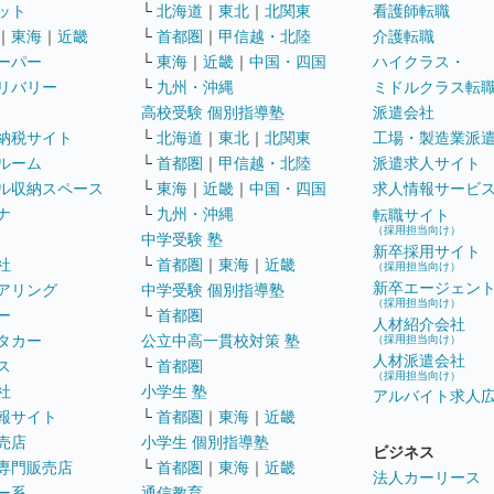
ット
└
北海道
｜
東北
｜
北関東
看護師転職
｜
東海
｜
近畿
└
首都圏
｜
甲信越・北陸
介護転職
ーパー
└
東海
｜
近畿
｜
中国・四国
ハイクラス・
リバリー
└
九州・沖縄
ミドルクラス転
高校受験 個別指導塾
派遣会社
納税サイト
└
北海道
｜
東北
｜
北関東
工場・製造業派
ルーム
└
首都圏
｜
甲信越・北陸
派遣求人サイト
ル収納スペース
└
東海
｜
近畿
｜
中国・四国
求人情報サービ
ナ
└
九州・沖縄
転職サイト
（採用担当向け）
中学受験 塾
新卒採用サイト
社
└
首都圏
｜
東海
｜
近畿
（採用担当向け）
新卒エージェン
アリング
中学受験 個別指導塾
（採用担当向け）
ー
└
首都圏
人材紹介会社
タカー
公立中高一貫校対策 塾
（採用担当向け）
人材派遣会社
ス
└
首都圏
（採用担当向け）
社
小学生 塾
アルバイト求人
報サイト
└
首都圏
｜
東海
｜
近畿
売店
小学生 個別指導塾
ビジネス
専門販売店
└
首都圏
｜
東海
｜
近畿
法人カーリース
ー系
通信教育