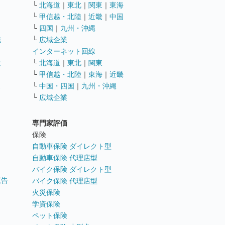
└
北海道
｜
東北
｜
関東
｜
東海
└
甲信越・北陸
｜
近畿
｜
中国
└
四国
｜
九州・沖縄
職
└
広域企業
インターネット回線
遣
└
北海道
｜
東北
｜
関東
└
甲信越・北陸
｜
東海
｜
近畿
ス
└
中国・四国
｜
九州・沖縄
└
広域企業
専門家評価
ト
保険
自動車保険 ダイレクト型
自動車保険 代理店型
バイク保険 ダイレクト型
広告
バイク保険 代理店型
火災保険
学資保険
ペット保険