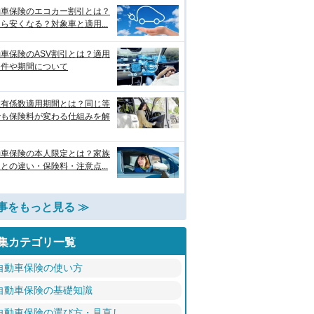
動車保険のエコカー割引とは？
ら安くなる？対象車と適用...
車保険のASV割引とは？適用
条件や期間について
故有係数適用期間とは？同じ等
でも保険料が変わる仕組みを解
動車保険の本人限定とは？家族
との違い・保険料・注意点...
事をもっと見る ≫
集カテゴリ一覧
自動車保険の使い方
自動車保険の基礎知識
自動車保険の選び方・見直し