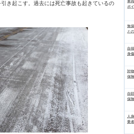
車
を引き起こす。過去には死亡事故も起きているの
ポ
無
との
自
身
対
保
自
保
人
乗者