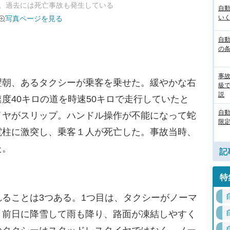
。過去には死亡事故も発生している
自
いく
写真ページを見る
自動
の
事
朝、あるタクシーが乗客を乗せた。緩やかな右
級
説
度40キロの道を時速50キロで走行していたと
自
イヤがスリップ。ハンドル操作が不能になって蛇
限定
電柱に激突し、乗客１人が死亡した。事故当時、
た。
記
特
ることは3つある。1つ目は、タクシーがノーマ
。前日に降雪して雨も降り、路面が凍結しやすく