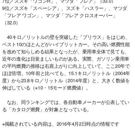
7位／スズキ「ワゴンR」、マツダ「フレア」（33.0）
9位／スズキ「スペーシア」、スズキ「ハスラー」、マツダ
「フレア ワゴン」、マツダ「フレア クロスオーバー」
（32.0）
40キロ／リットルの壁を突破した「プリウス」をはじめ、
ベスト10のほとんどがハイブリットカー。その高い燃費性能
を改めて知らしめる結果となったが、乗用車全体で見ても、
近年の進化は目覚ましいものがある。実際、ガソリン乗用車
の平均燃費の推移は右肩上がりに向上していて、ここ20年で
ほぼ倍増。10年前と比べても、15.1キロ／リットル（2004年
度）から23.8キロ／リットル（2014年度）と、大きく数値を
伸ばしている（※10・15モード燃費値）。
なお、同ランキングでは、各自動車メーカーが公表してい
る「カタログ燃費」が対象となっている。
※掲載されている内容は、2016年4月2日時点の情報です