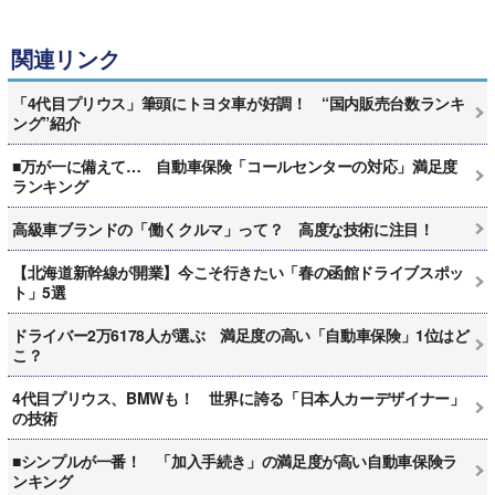
関連リンク
「4代目プリウス」筆頭にトヨタ車が好調！ “国内販売台数ランキ
ング”紹介
■万が一に備えて… 自動車保険「コールセンターの対応」満足度
ランキング
高級車ブランドの「働くクルマ」って？ 高度な技術に注目！
【北海道新幹線が開業】今こそ行きたい「春の函館ドライブスポッ
ト」5選
ドライバー2万6178人が選ぶ 満足度の高い「自動車保険」1位はど
こ？
4代目プリウス、BMWも！ 世界に誇る「日本人カーデザイナー」
の技術
■シンプルが一番！ 「加入手続き」の満足度が高い自動車保険ラ
ンキング