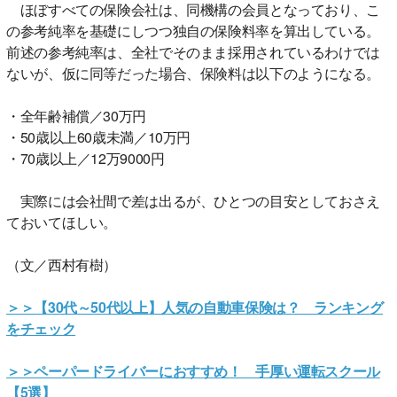
ほぼすべての保険会社は、同機構の会員となっており、こ
の参考純率を基礎にしつつ独自の保険料率を算出している。
前述の参考純率は、全社でそのまま採用されているわけでは
ないが、仮に同等だった場合、保険料は以下のようになる。
・全年齢補償／30万円
・50歳以上60歳未満／10万円
・70歳以上／12万9000円
実際には会社間で差は出るが、ひとつの目安としておさえ
ておいてほしい。
（文／西村有樹）
＞＞【30代～50代以上】人気の自動車保険は？ ランキング
をチェック
＞＞ペーパードライバーにおすすめ！ 手厚い運転スクール
【5選】