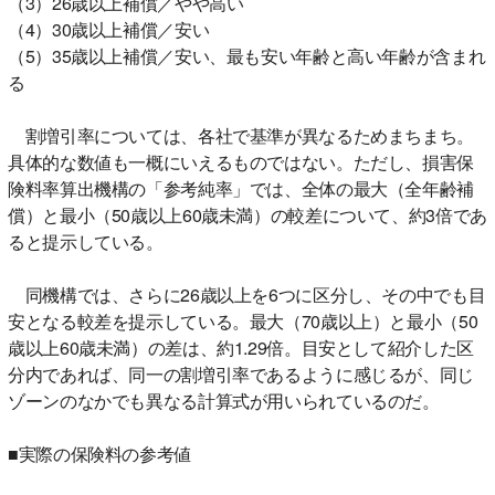
（3）26歳以上補償／やや高い
（4）30歳以上補償／安い
（5）35歳以上補償／安い、最も安い年齢と高い年齢が含まれ
る
割増引率については、各社で基準が異なるためまちまち。
具体的な数値も一概にいえるものではない。ただし、損害保
険料率算出機構の「参考純率」では、全体の最大（全年齢補
償）と最小（50歳以上60歳未満）の較差について、約3倍であ
ると提示している。
同機構では、さらに26歳以上を6つに区分し、その中でも目
安となる較差を提示している。最大（70歳以上）と最小（50
歳以上60歳未満）の差は、約1.29倍。目安として紹介した区
分内であれば、同一の割増引率であるように感じるが、同じ
ゾーンのなかでも異なる計算式が用いられているのだ。
■実際の保険料の参考値