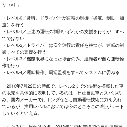
り（※）。
・レベル0／常時、ドライバーが運転の制御（操舵、制動、加
速）を行う
・レベル1／上述の運転の制御いずれかの支援を行うが、すべ
てではない
・レベル2／ドライバーは安全運行の責任を持つが、運転の制
御すべての支援を行う
・レベル3／機能限界になった場合のみ、運転者が自ら運転操
作を行う
・レベル4／運転操作、周辺監視をすべてシステムに委ねる
2016年7月22日の時点で、レベル2までの技術を搭載した車
の販売を具体的に表明しているのは、日産自動車とスバルの
み。国内メーカーではホンダなども自動運転技術に力を入れ
ているが、実用レベルにおいては今のところこの2社がリード
しているといえる。
ちなみに、日産は今後、2018年に複数車線での自動運転技