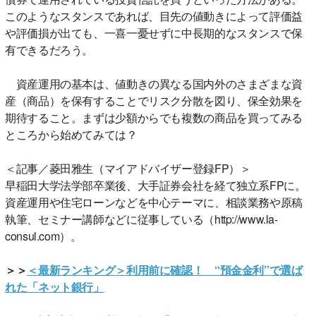
このようなスタンスであれば、目先の値動きによって評価益
や評価損が出ても、一喜一憂せずに中長期的なスタンスで保
有できるだろう。
資産運用の基本は、値動きの異なる国内外のさまざまな資
産（商品）を保有することでリスク分散を図り、保全効果を
期待すること。まずは少額からでも複数の商品を買ってみる
ところから始めてみては？
＜記事／菱田雅生（マイアドバイザー登録FP）＞
早稲田大学法学部卒業後、大手証券会社を経て独立系FPに。
資産運用や住宅ローンなどを中心テーマに、相談業務や原稿
執筆、セミナー講師などに従事している（http://www.la-
consul.com）。
＞＞
＜最新ランキング＞利用前に確認！ “預金金利”で選ば
れた「ネット銀行」