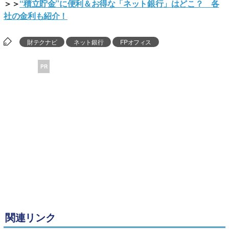
＞＞
“積立貯金”に便利＆お得な「ネット銀行」はどこ？ 各
社の金利も紹介！
財テクナビ
ネット銀行
FPオフィス
PR
関連リンク