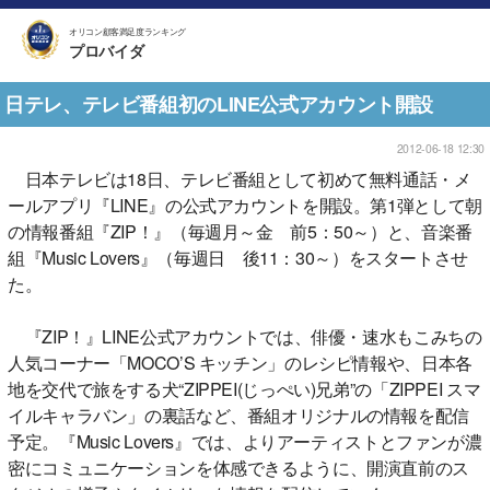
オリコン顧客満足度ランキング
プロバイダ
日テレ、テレビ番組初のLINE公式アカウント開設
2012-06-18 12:30
日本テレビは18日、テレビ番組として初めて無料通話・メ
ールアプリ『LINE』の公式アカウントを開設。第1弾として朝
の情報番組『ZIP！』（毎週月～金 前5：50～）と、音楽番
組『Music Lovers』（毎週日 後11：30～）をスタートさせ
た。
『ZIP！』LINE公式アカウントでは、俳優・速水もこみちの
人気コーナー「MOCO’S キッチン」のレシピ情報や、日本各
地を交代で旅をする犬“ZIPPEI(じっぺい)兄弟”の「ZIPPEI スマ
イルキャラバン」の裏話など、番組オリジナルの情報を配信
予定。『Music Lovers』では、よりアーティストとファンが濃
密にコミュニケーションを体感できるように、開演直前のス