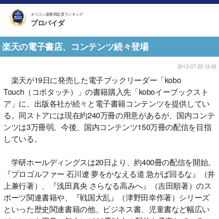
オリコン顧客満足度ランキング
プロバイダ
楽天の電子書店、コンテンツ続々登場
2012-07-23 13:43
楽天が19日に発売した電子ブックリーダー「kobo
Touch（コボタッチ）」の書籍購入先「koboイーブックスト
ア」に、出版各社が続々と電子書籍コンテンツを提供してい
る。同ストアには現在約240万冊の用意があるが、国内コンテ
ンツは3万冊弱。今後、国内コンテンツ150万冊の配信を目指
している。
学研ホールディングスは20日より、約400冊の配信を開始。
『プロゴルファー 石川遼 夢をかなえる道 急がば回るな』（井
上兼行著）、『浅田真央 さらなる高みへ』（吉田順著）のス
ポーツ関連書籍や、『戦国大乱』（津野田幸作著）シリーズ
といった歴史関連書籍の他、ビジネス書、児童書など幅広い