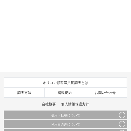
オリコン顧客満足度調査とは
調査方法
掲載規約
お問い合わせ
会社概要
個人情報保護方針
引用・転載について
利用者の声について
当サイトで公開されている情報（文字、写真、イラスト、画像データ等）及びこれらの配
置・編集および構造などについての著作権は株式会社oricon MEに帰属しております。