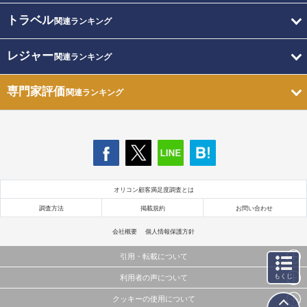
トラベル
関連ランキング
レジャー
関連ランキング
専門家評価
関連ランキング
オリコン顧客満足度調査とは
調査方法
掲載規約
お問い合わせ
会社概要
個人情報保護方針
引用・転載について
もくじ
利用者の声について
当サイトで公開されている情報（文字、写真、イラスト、画像データ等）及びこれらの配置・
編集および構造などについての著作権は株式会社oricon MEに帰属しております。
クッキーの使用について
当サイトに掲載している内容はすべてサービスの利用者が提出された見解・感想です。
これらの情報を権利者の許可なく無断転載・複製などの二次利用を行うことは固く禁じており