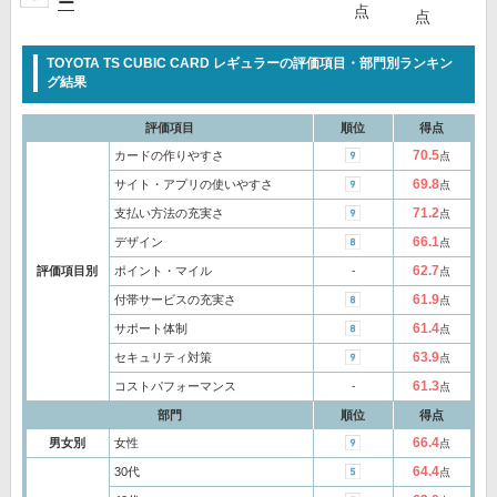
ー
点
点
TOYOTA TS CUBIC CARD レギュラーの評価項目・部門別ランキン
グ結果
評価項目
順位
得点
70.5
カードの作りやすさ
点
69.8
サイト・アプリの使いやすさ
点
71.2
支払い方法の充実さ
点
66.1
デザイン
点
62.7
評価項目別
ポイント・マイル
‐
点
61.9
付帯サービスの充実さ
点
61.4
サポート体制
点
63.9
セキュリティ対策
点
61.3
コストパフォーマンス
‐
点
部門
順位
得点
66.4
男女別
女性
点
64.4
30代
点