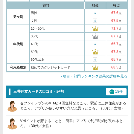
部門
順位
得点
67.6
男性
点
男女別
67.5
女性
点
71.7
10・20代
点
67.7
30代
点
65.7
年代別
40代
点
67.8
50代
点
65.7
60代以上
点
68.5
利用経験別
初めてのクレジットカード
点
＞項目・部門ランキング結果の詳細を見る
三井住友カードの口コミ・評判
18件
セブンイレブンのATMが1回無料なところ。駅前に三井住友がある
ところ。アプリが使いやすい方だと思うところ。（30代／女性）
Vポイントが貯まることと、簡単にアプリで利用明細が見れるとこ
ろ。（30代／女性）