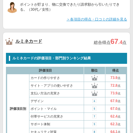
ポイントが貯まり、物に交換できたり請求額から引いたりでき
る。（30代／女性）
＞各項目の得点・口コミの詳細を見る
67
ルミネカード
.4
総合得点
点
ルミネカードの評価項目・部門別ランキング結果
評価項目
順位
得点
73.9
カードの作りやすさ
点
72.8
サイト・アプリの使いやすさ
点
73.9
支払い方法の充実さ
点
67.9
デザイン
点
67.0
評価項目別
ポイント・マイル
点
62.4
付帯サービスの充実さ
点
62.3
サポート体制
点
64.1
セキュリティ対策
点