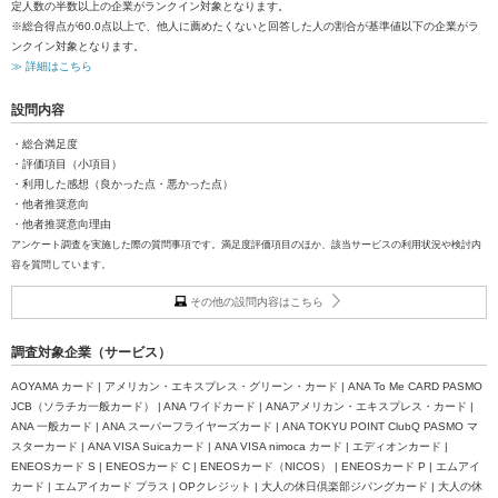
定人数の半数以上の企業がランクイン対象となります。
※総合得点が60.0点以上で、他人に薦めたくないと回答した人の割合が基準値以下の企業がラ
ンクイン対象となります。
≫ 詳細はこちら
設問内容
・総合満足度
・評価項目（小項目）
・利用した感想（良かった点・悪かった点）
・他者推奨意向
・他者推奨意向理由
アンケート調査を実施した際の質問事項です。満足度評価項目のほか、該当サービスの利用状況や検討内
容を質問しています。
その他の設問内容はこちら
調査対象企業（サービス）
AOYAMA カード | アメリカン・エキスプレス・グリーン・カード | ANA To Me CARD PASMO
JCB（ソラチカ一般カード） | ANA ワイドカード | ANAアメリカン・エキスプレス・カード |
ANA 一般カード | ANA スーパーフライヤーズカード | ANA TOKYU POINT ClubQ PASMO マ
スターカード | ANA VISA Suicaカード | ANA VISA nimoca カード | エディオンカード |
ENEOSカード S | ENEOSカード C | ENEOSカード（NICOS） | ENEOSカード P | エムアイ
カード | エムアイカード プラス | OPクレジット | 大人の休日倶楽部ジパングカード | 大人の休