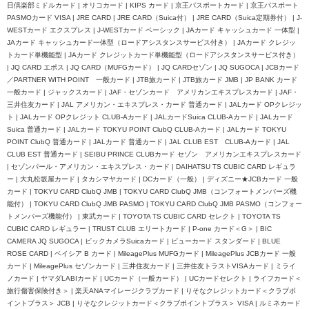
日倶楽部ミドルカード | オリコカード | KIPS カード | 京王パスポートカード | 京王パスポート
PASMOカード VISA | JRE CARD | JRE CARD（Suica付） | JRE CARD（Suica定期券付） | J-
WESTカード エクスプレス | J-WESTカード ベーシック | JAカード キャッシュカード 一体型 |
JAカード キャッシュカード一体型（ロードアシスタンスサービス付き） | JAカード クレジッ
トカード単機能型 | JAカード クレジットカード単機能型（ロードアシスタンスサービス付き）
| JQ CARD エポス | JQ CARD（MUFGカード） | JQ CARDセゾン | JQ SUGOCA | JCBカード
／PARTNER WITH POINT 一般カード | JTB旅カード | JTB旅カード JMB | JP BANK カード
一般カード | ジャックスカード | JAF・セゾンカード アメリカンエキスプレスカード | JAF・
三井住友カード | JAL アメリカン・エキスプレス・カード 普通カード | JALカード OPクレジッ
ト | JALカード OPクレジット CLUB-Aカード | JALカードSuica CLUB-Aカード | JALカード
Suica 普通カード | JALカード TOKYU POINT ClubQ CLUB-Aカード | JALカード TOKYU
POINT ClubQ 普通カード | JALカード 普通カード | JAL CLUB EST CLUB-Aカード | JAL
CLUB EST 普通カード | SEIBU PRINCE CLUBカード セゾン アメリカンエキスプレスカード
| セゾンパール・アメリカン・エキスプレス・カード | DAIHATSU TS CUBIC CARD レギュラ
ー | 大丸松坂屋カード | タカシマヤカード | DCカード（一般） | ディズニー★JCBカード 一般
カード | TOKYU CARD ClubQ JMB | TOKYU CARD ClubQ JMB（コンフォートメンバーズ機
能付） | TOKYU CARD ClubQ JMB PASMO | TOKYU CARD ClubQ JMB PASMO（コンフォー
トメンバーズ機能付） | 東武カード | TOYOTA TS CUBIC CARD セレクト | TOYOTA TS
CUBIC CARD レギュラー | TRUST CLUB エリートカード | P-one カード＜G＞ | BIC
CAMERA JQ SUGOCA | ビックカメラSuicaカード | ビューカード スタンダード | BLUE
ROSE CARD | ベイシア B カード | MileagePlus MUFGカード | MileagePlus JCBカード 一般
カード | MileagePlus セゾンカード | 三井住友カード | 三井住友トラストVISAカード | ミライ
ノカード | ヤマダLABIカード | UCカード（一般カード） | UCカードセレクト | ライフカード＜
旅行傷害保険付き＞ | 楽天ANAマイレージクラブカード | りそなクレジットカード＜クラブポ
イントプラス＞ JCB | りそなクレジットカード＜クラブポイントプラス＞ VISA | ルミネカード