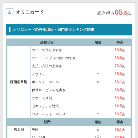
65
オリコカード
.6
総合得点
点
オリコカードの評価項目・部門別ランキング結果
評価項目
順位
得点
69.8
カードの作りやすさ
‐
点
68.8
サイト・アプリの使いやすさ
‐
点
70.3
支払い方法の充実さ
‐
点
65.8
デザイン
点
63.1
評価項目別
ポイント・マイル
点
60.5
付帯サービスの充実さ
‐
点
59.8
サポート体制
‐
点
62.5
セキュリティ対策
‐
点
63.7
コストパフォーマンス
点
部門
順位
得点
65.1
男女別
男性
点
67.5
10・20代
点