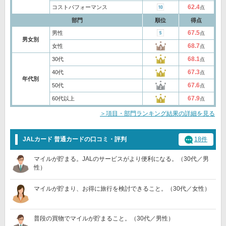
62.4
コストパフォーマンス
点
部門
順位
得点
67.5
男性
点
男女別
68.7
女性
点
68.1
30代
点
67.3
40代
点
年代別
67.6
50代
点
67.9
60代以上
点
＞項目・部門ランキング結果の詳細を見る
JALカード 普通カードの口コミ・評判
18件
マイルが貯まる。JALのサービスがより便利になる。（30代／男
性）
マイルが貯まり、お得に旅行を検討できること。（30代／女性）
普段の買物でマイルが貯まること。（30代／男性）