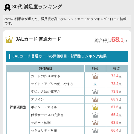
30代 満足度ランキング
30代の利用者が選んだ、満足度が高いクレジットカードのランキング・口コミ情報
です。
68
JALカード 普通カード
.1
総合得点
点
JALカード 普通カードの評価項目・部門別ランキング結果
評価項目
順位
得点
72.4
カードの作りやすさ
点
72.4
サイト・アプリの使いやすさ
点
73.9
支払い方法の充実さ
点
68.9
デザイン
点
67.6
評価項目別
ポイント・マイル
点
65.4
付帯サービスの充実さ
点
63.5
サポート体制
点
66.4
セキュリティ対策
点