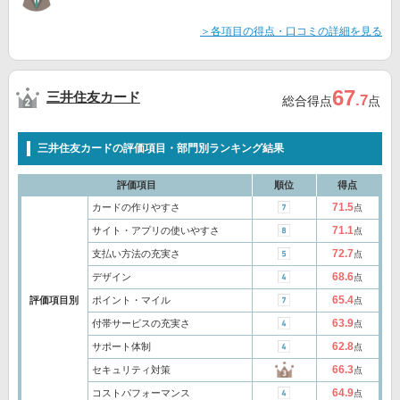
＞各項目の得点・口コミの詳細を見る
67
三井住友カード
.7
総合得点
点
三井住友カードの評価項目・部門別ランキング結果
評価項目
順位
得点
71.5
カードの作りやすさ
点
71.1
サイト・アプリの使いやすさ
点
72.7
支払い方法の充実さ
点
68.6
デザイン
点
65.4
評価項目別
ポイント・マイル
点
63.9
付帯サービスの充実さ
点
62.8
サポート体制
点
66.3
セキュリティ対策
点
64.9
コストパフォーマンス
点