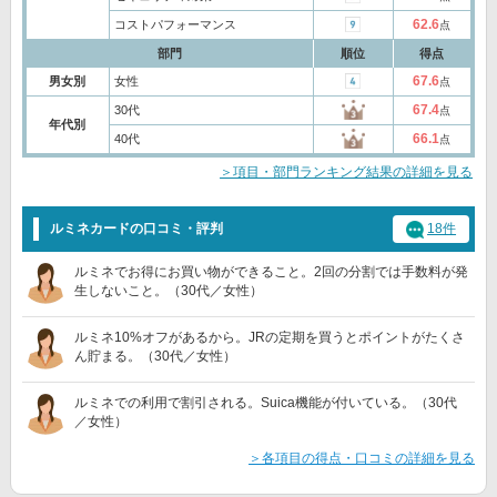
62.6
コストパフォーマンス
点
部門
順位
得点
67.6
男女別
女性
点
67.4
30代
点
年代別
66.1
40代
点
＞項目・部門ランキング結果の詳細を見る
ルミネカードの口コミ・評判
18件
ルミネでお得にお買い物ができること。2回の分割では手数料が発
生しないこと。（30代／女性）
ルミネ10%オフがあるから。JRの定期を買うとポイントがたくさ
ん貯まる。（30代／女性）
ルミネでの利用で割引される。Suica機能が付いている。（30代
／女性）
＞各項目の得点・口コミの詳細を見る