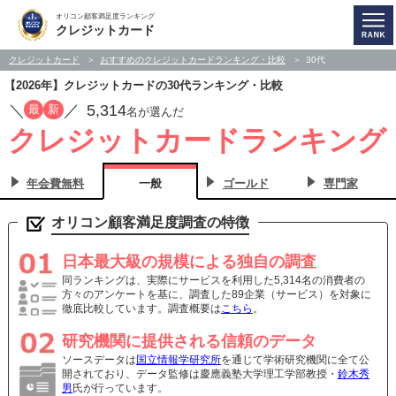
オリコン顧客満足度ランキング
クレジットカード
クレジットカード
おすすめのクレジットカードランキング・比較
30代
【2026年】クレジットカードの30代ランキング・比較
／
／
5,314
最
新
名が選んだ
クレジットカードランキング
年会費無料
一般
ゴールド
専門家
オリコン顧客満足度調査の特徴
日本最大級の規模による独自の調査
同ランキングは、実際にサービスを利用した5,314名の消費者の
方々のアンケートを基に、調査した89企業（サービス）を対象に
徹底比較しています。調査概要は
こちら
。
研究機関に提供される信頼のデータ
ソースデータは
国立情報学研究所
を通じて学術研究機関に全て公
開されており、データ監修は慶應義塾大学理工学部教授・
鈴木秀
男
氏が行っています。