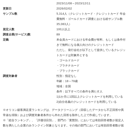
2023/11/08～2023/12/11
更新日
2026/02/02
サンプル数
5,314人（クレジットカード・クレジットカード 年会
費無料・ゴールドカード調査における総サンプル数
35,083人）
規定人数
100人以上
調査企業(サービス)数
89
定義
本会員カードにおける年会費が有料、もしくは条件付
きで無料になる個人向けのクレジットカード
ただし、発行会社が以下として提供しているクレジッ
トカードは対象外とする
・ゴールドカード
・プラチナカード
・ブラックカード
調査対象者
性別：指定なし
年齢：18～79歳
地域：全国
条件：以下すべての条件を満たす人
1)1か月に1回以上クレジットカードを利用している
2)自分名義のクレジットカードを利用している
※オリコン顧客満足度ランキングは、データクリーニング（回収したデータから不正回答や異
常値を排除）および調査対象者条件から外れた回答を除外した上で作成しています。
※「総合ランキング」、「評価項目別」、部門の「業態別」においては有効回答者数が規定人
数を満たした企業のみランクイン対象となります。その他の部門においては有効回答者数が規