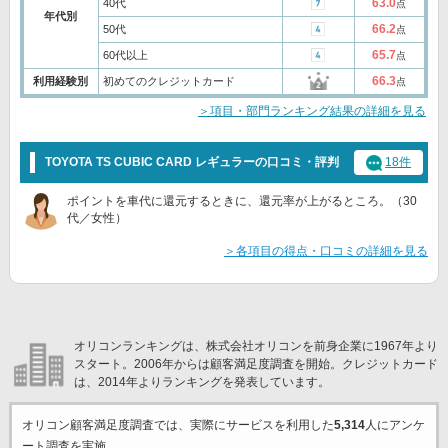
63.0
40代
点
年代別
66.2
50代
点
65.7
60代以上
点
66.3
利用経験別
初めてのクレジットカード
点
＞項目・部門ランキング結果の詳細を見る
TOYOTA TS CUBIC CARD レギュラーの口コミ・評判
18件
ポイントを車代に還元するときに、還元率が上がるところ。（30
代／女性）
＞各項目の得点・口コミの詳細を見る
オリコンランキングは、株式会社オリコンを前身企業に1967年より
スタート。2006年からは顧客満足度調査を開始。クレジットカード
は、2014年よりランキングを発表しています。
オリコン顧客満足度調査では、実際にサービスを利用した
5,314
人にアンケ
ート調査を実施。