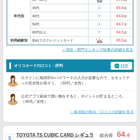
65.6
30代
点
64.0
年代別
40代
点
64.7
50代
点
64.5
60代以上
点
65.5
利用経験別
初めてのクレジットカード
点
＞項目・部門ランキング結果の詳細を見る
オリコカードの口コミ・評判
18件
ログインに毎回IDやパスワードの入力が必要なので、セキュリテ
ィの安全性が高そう。（30代／女性）
公式アプリ経由で買い物をすると、ポイントが貯まるところ。
（30代／女性）
＞各項目の得点・口コミの詳細を見る
64
TOYOTA TS CUBIC CARD レギュラ
.4
総合得