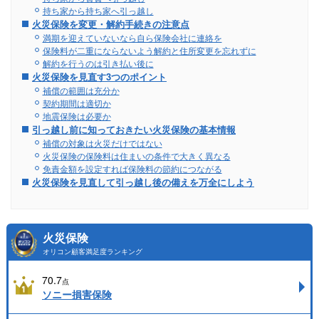
持ち家から持ち家へ引っ越し
火災保険を変更・解約手続きの注意点
満期を迎えていないなら自ら保険会社に連絡を
保険料が二重にならないよう解約と住所変更を忘れずに
解約を行うのは引き払い後に
火災保険を見直す3つのポイント
補償の範囲は充分か
契約期間は適切か
地震保険は必要か
引っ越し前に知っておきたい火災保険の基本情報
補償の対象は火災だけではない
火災保険の保険料は住まいの条件で大きく異なる
免責金額を設定すれば保険料の節約につながる
火災保険を見直して引っ越し後の備えを万全にしよう
火災保険
オリコン顧客満足度ランキング
70.7
点
ソニー損害保険