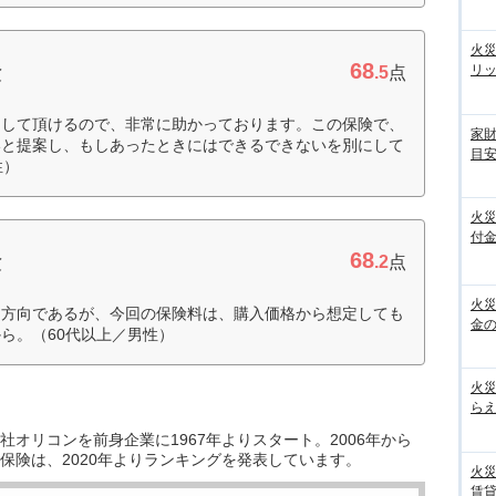
火
68
険
リ
.5
点
をして頂けるので、非常に助かっております。この保険で、
家
いと提案し、もしあったときにはできるできないを別にして
目
性）
火
付金
68
険
.2
点
火
る方向であるが、今回の保険料は、購入価格から想定しても
金の
ら。（60代以上／男性）
火
らえ
オリコンを前身企業に1967年よりスタート。2006年から
保険は、2020年よりランキングを発表しています。
火
賃