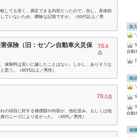
比較しても安く、満足できる内容だったので。但し、具体的
していないため、曖昧な記憶ですが。（60代以上／男
加
損害保険（旧：セゾン自動車火災保
70
.8
自動
点
が、保険料は安いに越したことはない。しかし、ありそうな
と思う。（60代以上／男性）
商
70
.2
点
S
ぞれの項目に対する補償額や内容が、他社並み、もしくは他
自動
身のニーズにより近かった。（40代／男性）
保