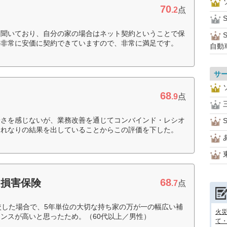
70
.2
点
S
ら聞いており、自分の家の場合はネット契約ということで保
か非常に安価に契約できていますので、非常に満足です。
自動
サ
68
.9
点
安さを感じないが、業務改善を通じてコンバインド・レシオ
S
それなりの結果を出していることからこの評価を下した。
68
和損害保険
.7
点
較した場合で、5年単位の大切な持ち家の万が一の幅広い補
火
ンスが高いと思ったため。（60代以上／男性）
て