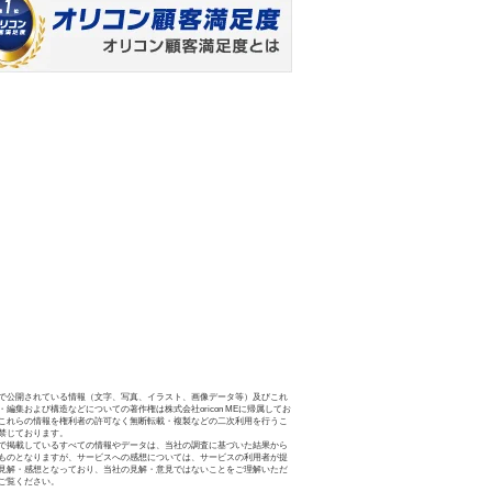
で公開されている情報（文字、写真、イラスト、画像データ等）及びこれ
・編集および構造などについての著作権は株式会社oricon MEに帰属してお
これらの情報を権利者の許可なく無断転載・複製などの二次利用を行うこ
禁じております。
で掲載しているすべての情報やデータは、当社の調査に基づいた結果から
ものとなりますが、サービスへの感想については、サービスの利用者が提
見解・感想となっており、当社の見解・意見ではないことをご理解いただ
ご覧ください。