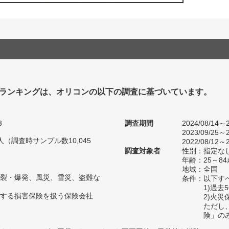
ランキングは、オリコンの以下の調査に基づいています。
3
調査期間
2024/08/14～2
2023/09/25～2
6人（調査時サンプル数10,045
2022/08/12～2
調査対象者
性別：指定な
年齢：25～84
地域：全国
裂・爆発、風災、雪災、盗難な
条件：以下す
1)過
する損害保険を扱う保険会社
2)火
ただし
険」の