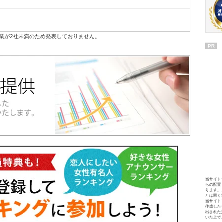
業が2社未満のため発表しておりません。
PR
当サイト
らの配置
ります。
とは固く
当サイト
作成した
出された
いた上で