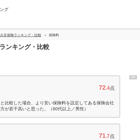
ング
火災保険ランキング・比較
保険料
料ランキング・比較
PR
72
.4
点
社と比較した場合、より安い保険料を設定してある保険会社
方が若干高いと思った。（60代以上／男性）
71
.7
点