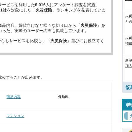
サービスを利用した
9,016
人にアンケート調査を実施。
21
社を対象にした「
火災保険
」ランキングを発表していま
火
と
商品内容、賃貸向けなど様々な切り口から「
火災保険
」を
いった、実際のユーザーの声も掲載しています。
火
からもサービスを比較し、「
火災保険
」選びにお役立てく
補償
新
加
比較することが出来ます。
記
商品内容
保険料
特
マンション