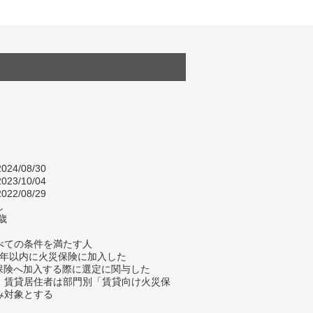
024/08/30
023/10/04
022/08/29
し
歳
べての条件を満たす人
去5年以内に火災保険に加入した
災保険へ加入する際に選定に関与した
、賃貸居住者は部門別「賃貸向け火災保
み対象とする