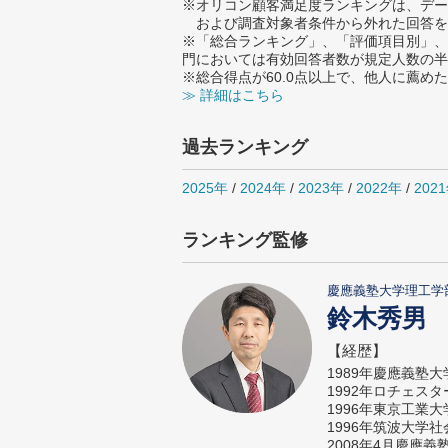
※オリコン顧客満足度ランキングは、デー
および調査対象者条件から外れた回答を
※「総合ランキング」、「評価項目別」、
門においては有効回答者数が規定人数の半
※総合得点が60.0点以上で、他人に薦
≫ 詳細はこちら
過去ランキング
2025年
/
2024年
/
2023年
/
2022年
/
202
ランキング監修
慶應義塾大学理工学
鈴木秀男
【経歴】
1989年慶應義塾
1992年ロチェス
1996年東京工業
1996年筑波大学
2008年4月慶應