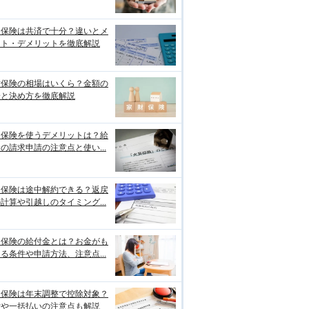
災保険は共済で十分？違いとメ
ット・デメリットを徹底解説
財保険の相場はいくら？金額の
安と決め方を徹底解説
災保険を使うデメリットは？給
の請求申請の注意点と使い...
災保険は途中解約できる？返戻
計算や引越しのタイミング...
災保険の給付金とは？お金がも
る条件や申請方法、注意点...
災保険は年末調整で控除対象？
貸や一括払いの注意点も解説