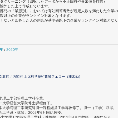
タクリーニング（回収したデータから不正回答や異常値を排除）
除外した上で作成しています。
部門の「業態別」においては有効回答者数が規定人数を満たした企業の
数以上の企業がランクイン対象となります。
めたくないと回答した人の割合が基準値以下の企業がランクイン対象とな
1年
/
2020年
部教授／内閣府 上席科学技術政策フェロー（非常勤）
大学理工学部管理工学科卒業。
ター大学経営大学院修士課程修了。
大学大学院理工学研究科博士課程経営工学専攻修了。博士（工学）取得。
社会工学系・講師。2002年6月同助教授。
義塾大学理工学部管理工学科・准教授。2011年4月同教授、現在に至る。