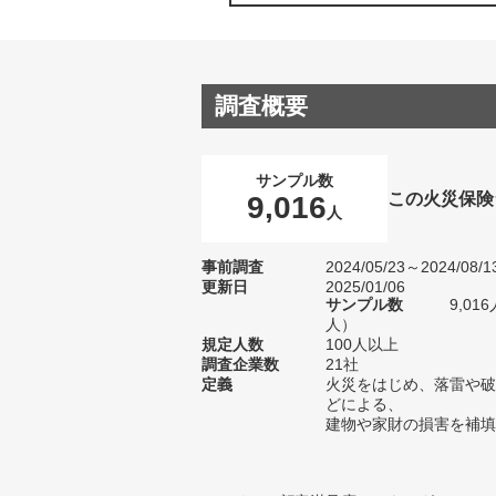
調査概要
サンプル数
この火災保険
9,016
人
事前調査
2024/05/23～2024/08/1
更新日
2025/01/06
サンプル数
9,01
人）
規定人数
100人以上
調査企業数
21社
定義
火災をはじめ、落雷や破
どによる、
建物や家財の損害を補填