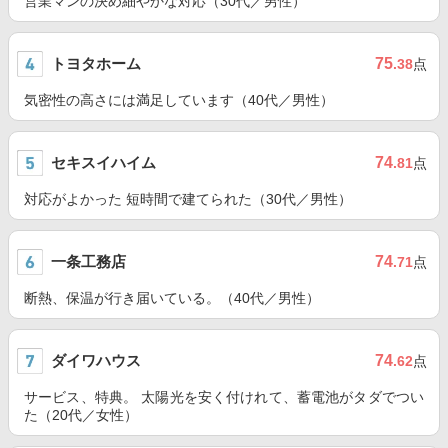
営業マンの決め細やかな対応（30代／男性）
トヨタホーム
75
.38
点
気密性の高さには満足しています（40代／男性）
セキスイハイム
74
.81
点
対応がよかった 短時間で建てられた（30代／男性）
一条工務店
74
.71
点
断熱、保温が行き届いている。（40代／男性）
ダイワハウス
74
.62
点
サービス、特典。 太陽光を安く付けれて、蓄電池がタダでつい
た（20代／女性）