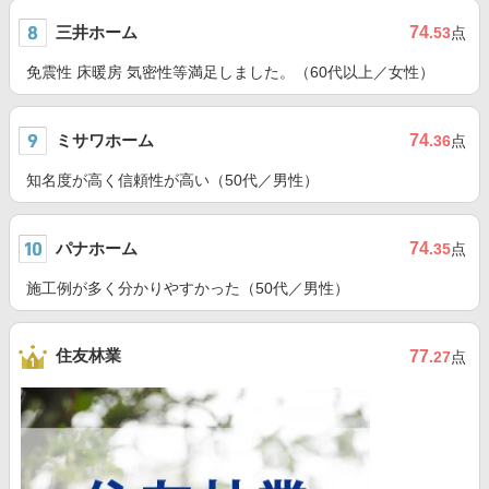
三井ホーム
74
.53
点
免震性 床暖房 気密性等満足しました。（60代以上／女性）
ミサワホーム
74
.36
点
知名度が高く信頼性が高い（50代／男性）
パナホーム
74
.35
点
施工例が多く分かりやすかった（50代／男性）
住友林業
77
.27
点