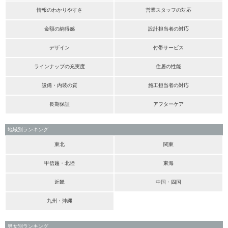
情報のわかりやすさ
営業スタッフの対応
金額の納得感
設計担当者の対応
デザイン
付帯サービス
ラインナップの充実度
住居の性能
設備・内装の質
施工担当者の対応
長期保証
アフターケア
地域別ランキング
東北
関東
甲信越・北陸
東海
近畿
中国・四国
九州・沖縄
男女別ランキング