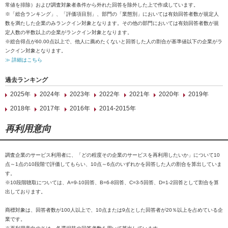
常値を排除）および調査対象者条件から外れた回答を除外した上で作成しています。
※「総合ランキング」、「評価項目別」、部門の「業態別」においては有効回答者数が規定人
数を満たした企業のみランクイン対象となります。その他の部門においては有効回答者数が規
定人数の半数以上の企業がランクイン対象となります。
※総合得点が60.00点以上で、他人に薦めたくないと回答した人の割合が基準値以下の企業がラ
ンクイン対象となります。
≫ 詳細はこちら
過去ランキング
2025年
2024年
2023年
2022年
2021年
2020年
2019年
2018年
2017年
2016年
2014-2015年
再利用意向
調査企業のサービス利用者に、「どの程度その企業のサービスを再利用したいか」について10
点～1点の10段階で評価してもらい、10点～6点のいずれかを回答した人の割合を算出していま
す。
※10段階聴取については、A=9-10回答、B=6-8回答、C=3-5回答、D=1-2回答として割合を算
出しております。
商標対象は、回答者数が100人以上で、10点または9点とした回答者が20％以上を占めている企
業です。