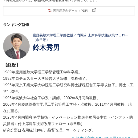
※再利用意向の％は、各選択肢の回答者数を用いて算出しています。
再利用意向データ（PDF）
ランキング監修
慶應義塾大学理工学部教授／内閣府 上席科学技術政策フェロー
（非常勤）
鈴木秀男
【経歴】
1989年慶應義塾大学理工学部管理工学科卒業。
1992年ロチェスター大学経営大学院修士課程修了。
1996年東京工業大学大学院理工学研究科博士課程経営工学専攻修了。博士（工
学）取得。
1996年筑波大学社会工学系・講師。2002年6月同助教授。
2008年4月慶應義塾大学理工学部管理工学科・准教授。2011年4月同教授、現
在に至る。
2023年4月内閣府 科学技術・イノベーション推進事務局参事官（インフラ・防
災担当）付上席科学技術政策フェロー（非常勤）
研究分野は応用統計解析、品質管理、マーケティング。