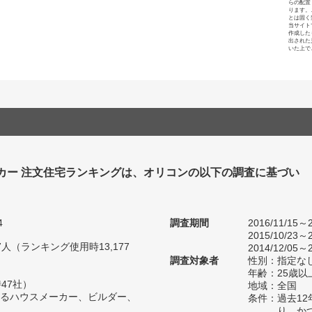
らの配置
ります。
とは固く
当サイト
作成した
出された
いた上で
カー 注文住宅ランキングは、オリコンの以下の調査に基づい
4
調査期間
2016/11/15～2
2015/10/23～2
47人（ランキング使用時13,177
2014/12/05～2
調査対象者
性別：指定な
年齢：25歳以
47社）
地域：全国
るハウスメーカー、ビルダー、
条件：過去1
り、か