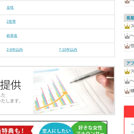
女性
長
2世帯
鉄骨造
2-6年以内
7-10年以内
ア