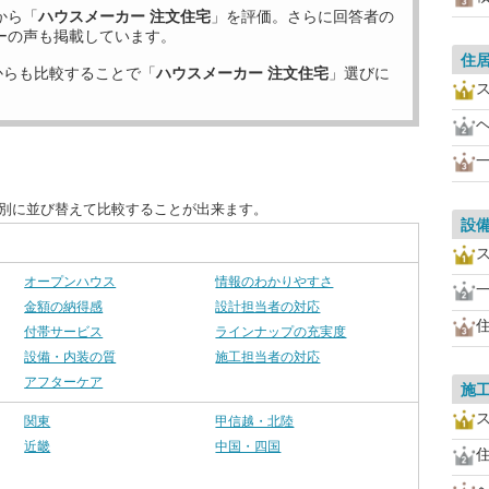
から「
ハウスメーカー 注文住宅
」を評価。さらに回答者の
ーの声も掲載しています。
住
からも比較することで「
ハウスメーカー 注文住宅
」選びに
目別に並び替えて比較することが出来ます。
設
オープンハウス
情報のわかりやすさ
金額の納得感
設計担当者の対応
付帯サービス
ラインナップの充実度
設備・内装の質
施工担当者の対応
アフターケア
施
関東
甲信越・北陸
近畿
中国・四国