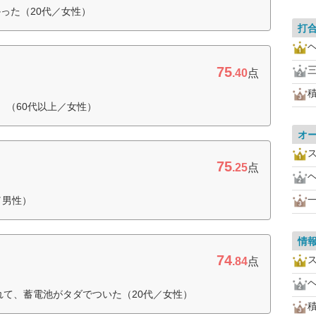
った（20代／女性）
打
75
.40
点
。（60代以上／女性）
オ
75
.25
点
／男性）
情
74
.84
点
れて、蓄電池がタダでついた（20代／女性）