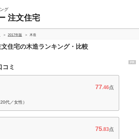
ング
ー 注文住宅
較
2017年版
木造
 注文住宅の木造ランキング・比較
PR
口コミ
77
.46
点
20代／女性）
75
.83
点