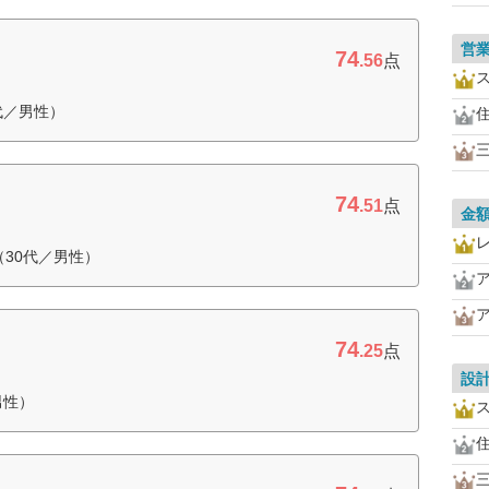
営
74
.56
点
代／男性）
74
.51
点
金
30代／男性）
74
.25
点
設
男性）