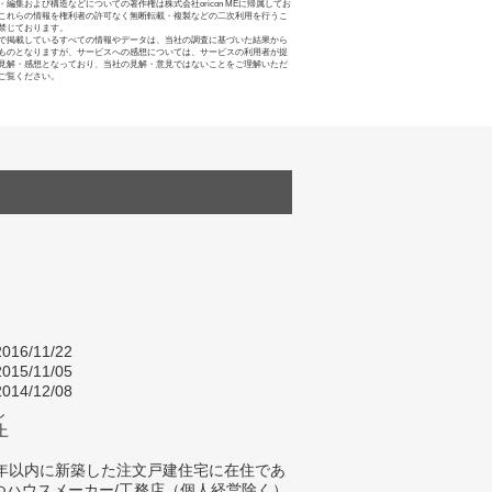
・編集および構造などについての著作権は株式会社oricon MEに帰属してお
これらの情報を権利者の許可なく無断転載・複製などの二次利用を行うこ
禁じております。
で掲載しているすべての情報やデータは、当社の調査に基づいた結果から
ものとなりますが、サービスへの感想については、サービスの利用者が提
見解・感想となっており、当社の見解・意見ではないことをご理解いただ
ご覧ください。
016/11/22
015/11/05
014/12/08
し
上
2年以内に新築した注文戸建住宅に在住であ
つハウスメーカー/工務店（個人経営除く）