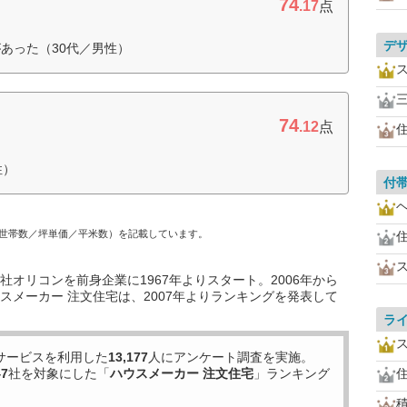
74
.17
点
デ
あった（30代／男性）
74
.12
点
性）
付
世帯数／坪単価／平米数）を記載しています。
オリコンを前身企業に1967年よりスタート。2006年から
スメーカー 注文住宅は、2007年よりランキングを発表して
ラ
サービスを利用した
13,177
人にアンケート調査を実施。
47
社を対象にした「
ハウスメーカー 注文住宅
」ランキング