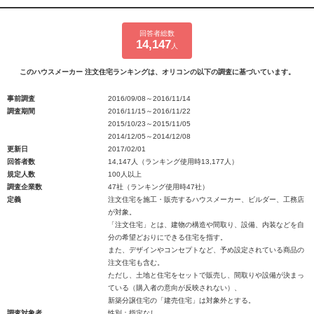
回答者総数
14,147
人
このハウスメーカー 注文住宅ランキングは、オリコンの以下の調査に基づいています。
事前調査
2016/09/08～2016/11/14
調査期間
2016/11/15～2016/11/22
2015/10/23～2015/11/05
2014/12/05～2014/12/08
更新日
2017/02/01
回答者数
14,147人（ランキング使用時13,177人）
規定人数
100人以上
調査企業数
47社（ランキング使用時47社）
定義
注文住宅を施工・販売するハウスメーカー、ビルダー、工務店
が対象。
「注文住宅」とは、建物の構造や間取り、設備、内装などを自
分の希望どおりにできる住宅を指す。
また、デザインやコンセプトなど、予め設定されている商品の
注文住宅も含む。
ただし、土地と住宅をセットで販売し、間取りや設備が決まっ
ている（購入者の意向が反映されない）、
新築分譲住宅の「建売住宅」は対象外とする。
調査対象者
性別：指定なし