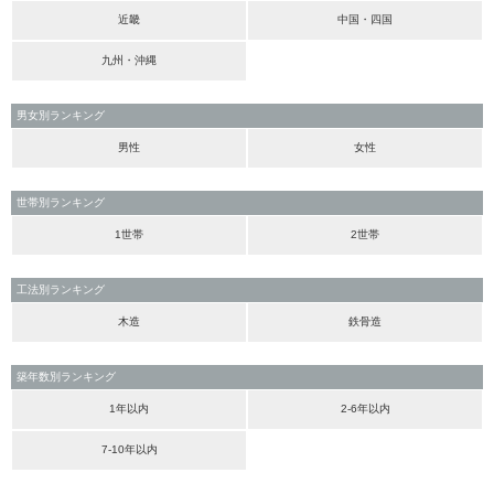
近畿
中国・四国
九州・沖縄
男女別ランキング
男性
女性
世帯別ランキング
1世帯
2世帯
工法別ランキング
木造
鉄骨造
築年数別ランキング
1年以内
2-6年以内
7-10年以内