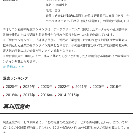
年齢：25歳以上
地域：全国
条件：過去12年以内に新築した注文戸建住宅に在住であり、か
つハウスメーカー/工務店（個人経営除く）の選定に関与した人
※オリコン顧客満足度ランキングは、データクリーニング（回収したデータから不正回答や異
常値を排除）および調査対象者条件から外れた回答を除外した上で作成しています。
※「総合ランキング」、「評価項目別」、部門の「業態別」においては有効回答者数が規定人
数を満たした企業のみランクイン対象となります。その他の部門においては有効回答者数が規
定人数の半数以上の企業がランクイン対象となります。
※総合得点が60.00点以上で、他人に薦めたくないと回答した人の割合が基準値以下の企業がラ
ンクイン対象となります。
≫ 詳細はこちら
過去ランキング
2025年
2024年
2023年
2022年
2021年
2020年
2019年
2018年
2017年
2016年
2014-2015年
再利用意向
調査企業のサービス利用者に、「どの程度その企業のサービスを再利用したいか」について10
点～1点の10段階で評価してもらい、10点～6点のいずれかを回答した人の割合を算出していま
す。