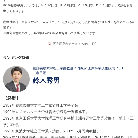
※10段階聴取については、A=9-10回答、B=6-8回答、C=3-5回答、D=1-2回答として割合を算
出しております。
商標対象は、回答者数が100人以上で、10点または9点とした回答者が20％以上を占めている企
業です。
※再利用意向の％は、各選択肢の回答者数を用いて算出しています。
再利用意向データ（PDF）
ランキング監修
慶應義塾大学理工学部教授／内閣府 上席科学技術政策フェロー
（非常勤）
鈴木秀男
【経歴】
1989年慶應義塾大学理工学部管理工学科卒業。
1992年ロチェスター大学経営大学院修士課程修了。
1996年東京工業大学大学院理工学研究科博士課程経営工学専攻修了。博士（工
学）取得。
1996年筑波大学社会工学系・講師。2002年6月同助教授。
2008年4月慶應義塾大学理工学部管理工学科・准教授。2011年4月同教授、現