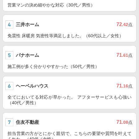
営業マンの決め細やかな対応（30代／男性）
三井ホーム
72
.42
点
免震性 床暖房 気密性等満足しました。（60代以上／女性）
パナホーム
71
.61
点
施工例が多く分かりやすかった（50代／男性）
ヘーベルハウス
71
.16
点
全てにおいてる対応が早かった。 アフターサービスも心強い
（40代／男性）
住友不動産
71
.08
点
担当営業の方がとにかく親切で、こちらの要望や質問を叶えて