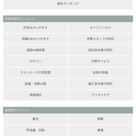
総合ランキング
評価項目別ランキング
打合せのしやすさ
オープンハウス
情報のわかりやすさ
営業スタッフの対応
金額の納得感
設計担当者の対応
デザイン
付帯サービス
ラインナップの充実度
住居の性能
設備・内装の質
施工担当者の対応
長期保証
アフターケア
地域別ランキング
東北
関東
甲信越・北陸
東海