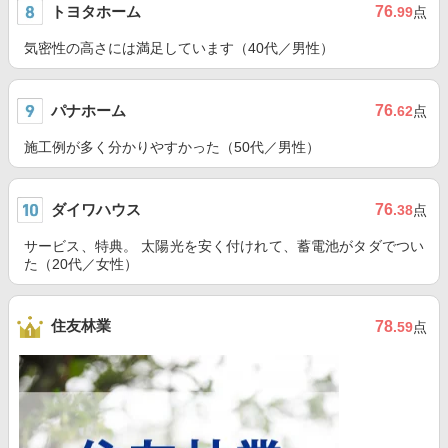
トヨタホーム
76
.99
点
気密性の高さには満足しています（40代／男性）
パナホーム
76
.62
点
施工例が多く分かりやすかった（50代／男性）
ダイワハウス
76
.38
点
サービス、特典。 太陽光を安く付けれて、蓄電池がタダでつい
た（20代／女性）
住友林業
78
.59
点