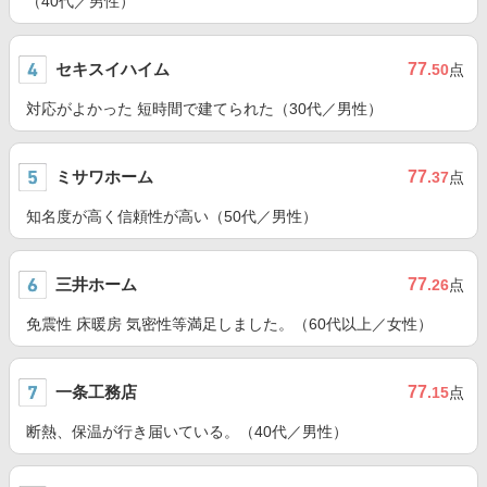
（40代／男性）
セキスイハイム
77
.50
点
対応がよかった 短時間で建てられた（30代／男性）
ミサワホーム
77
.37
点
知名度が高く信頼性が高い（50代／男性）
三井ホーム
77
.26
点
免震性 床暖房 気密性等満足しました。（60代以上／女性）
一条工務店
77
.15
点
断熱、保温が行き届いている。（40代／男性）