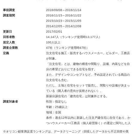
事前調査
2016/09/08～2016/11/14
調査期間
2016/11/15～2016/11/22
2015/10/23～2015/11/05
2014/12/05～2014/12/08
更新日
2017/02/01
回答者数
14,147人（ランキング使用時13,177人）
規定人数
100人以上
調査企業数
47社（ランキング使用時47社）
定義
注文住宅を施工・販売するハウスメーカー、ビルダー、工務店
が対象。
「注文住宅」とは、建物の構造や間取り、設備、内装などを自
分の希望どおりにできる住宅を指す。
また、デザインやコンセプトなど、予め設定されている商品の
注文住宅も含む。
ただし、土地と住宅をセットで販売し、間取りや設備が決まっ
ている（購入者の意向が反映されない）、
新築分譲住宅の「建売住宅」は対象外とする。
調査対象者
性別：指定なし
年齢：25歳以上
地域：全国
条件：過去12年以内に新築した注文戸建住宅に在住であり、か
つハウスメーカー/工務店（個人経営除く）の選定に関与した人
※オリコン顧客満足度ランキングは、データクリーニング（回収したデータから不正回答や異