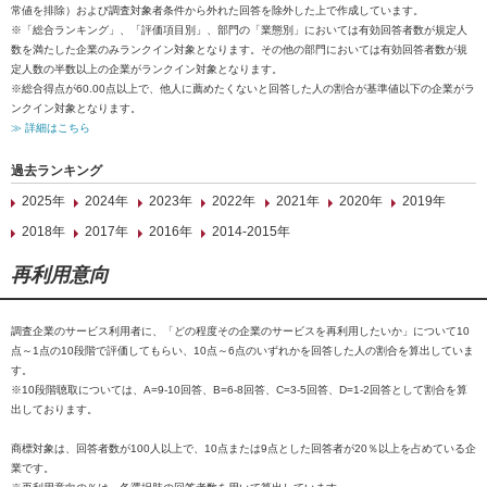
常値を排除）および調査対象者条件から外れた回答を除外した上で作成しています。
※「総合ランキング」、「評価項目別」、部門の「業態別」においては有効回答者数が規定人
数を満たした企業のみランクイン対象となります。その他の部門においては有効回答者数が規
定人数の半数以上の企業がランクイン対象となります。
※総合得点が60.00点以上で、他人に薦めたくないと回答した人の割合が基準値以下の企業がラ
ンクイン対象となります。
≫ 詳細はこちら
過去ランキング
2025年
2024年
2023年
2022年
2021年
2020年
2019年
2018年
2017年
2016年
2014-2015年
再利用意向
調査企業のサービス利用者に、「どの程度その企業のサービスを再利用したいか」について10
点～1点の10段階で評価してもらい、10点～6点のいずれかを回答した人の割合を算出していま
す。
※10段階聴取については、A=9-10回答、B=6-8回答、C=3-5回答、D=1-2回答として割合を算
出しております。
商標対象は、回答者数が100人以上で、10点または9点とした回答者が20％以上を占めている企
業です。