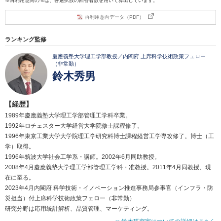
※再利用意向の％は、各選択肢の回答者数を用いて算出しています。
再利用意向データ（PDF）
ランキング監修
慶應義塾大学理工学部教授／内閣府 上席科学技術政策フェロー
（非常勤）
鈴木秀男
【経歴】
1989年慶應義塾大学理工学部管理工学科卒業。
1992年ロチェスター大学経営大学院修士課程修了。
1996年東京工業大学大学院理工学研究科博士課程経営工学専攻修了。博士（工
学）取得。
1996年筑波大学社会工学系・講師。2002年6月同助教授。
2008年4月慶應義塾大学理工学部管理工学科・准教授。2011年4月同教授、現
在に至る。
2023年4月内閣府 科学技術・イノベーション推進事務局参事官（インフラ・防
災担当）付上席科学技術政策フェロー（非常勤）
研究分野は応用統計解析、品質管理、マーケティング。