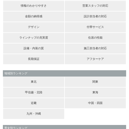
情報のわかりやすさ
営業スタッフの対応
金額の納得感
設計担当者の対応
デザイン
付帯サービス
ラインナップの充実度
住居の性能
設備・内装の質
施工担当者の対応
長期保証
アフターケア
地域別ランキング
東北
関東
甲信越・北陸
東海
近畿
中国・四国
九州・沖縄
男女別ランキング