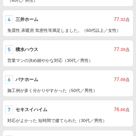
（40代／男性）
三井ホーム
77
.32
点
免震性 床暖房 気密性等満足しました。（60代以上／女性）
積水ハウス
77
.30
点
営業マンの決め細やかな対応（30代／男性）
パナホーム
77
.08
点
施工例が多く分かりやすかった（50代／男性）
セキスイハイム
76
.66
点
対応がよかった 短時間で建てられた（30代／男性）