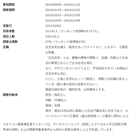
事前調査
2016/09/08～2016/11/14
調査期間
2016/11/15～2016/11/22
2015/10/23～2015/11/05
2014/12/05～2014/12/08
更新日
2017/02/01
回答者数
14,147人（ランキング使用時13,177人）
規定人数
100人以上
調査企業数
47社（ランキング使用時47社）
定義
注文住宅を施工・販売するハウスメーカー、ビルダー、工務店
が対象。
「注文住宅」とは、建物の構造や間取り、設備、内装などを自
分の希望どおりにできる住宅を指す。
また、デザインやコンセプトなど、予め設定されている商品の
注文住宅も含む。
ただし、土地と住宅をセットで販売し、間取りや設備が決まっ
ている（購入者の意向が反映されない）、
新築分譲住宅の「建売住宅」は対象外とする。
調査対象者
性別：指定なし
年齢：25歳以上
地域：全国
条件：過去12年以内に新築した注文戸建住宅に在住であり、か
つハウスメーカー/工務店（個人経営除く）の選定に関与した人
※オリコン顧客満足度ランキングは、データクリーニング（回収したデータから不正回答や異
常値を排除）および調査対象者条件から外れた回答を除外した上で作成しています。