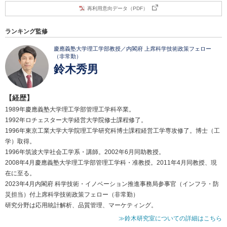
再利用意向データ（PDF）
ランキング監修
慶應義塾大学理工学部教授／内閣府 上席科学技術政策フェロー
（非常勤）
鈴木秀男
【経歴】
1989年慶應義塾大学理工学部管理工学科卒業。
1992年ロチェスター大学経営大学院修士課程修了。
1996年東京工業大学大学院理工学研究科博士課程経営工学専攻修了。博士（工
学）取得。
1996年筑波大学社会工学系・講師。2002年6月同助教授。
2008年4月慶應義塾大学理工学部管理工学科・准教授。2011年4月同教授、現
在に至る。
2023年4月内閣府 科学技術・イノベーション推進事務局参事官（インフラ・防
災担当）付上席科学技術政策フェロー（非常勤）
研究分野は応用統計解析、品質管理、マーケティング。
≫鈴木研究室についての詳細はこちら