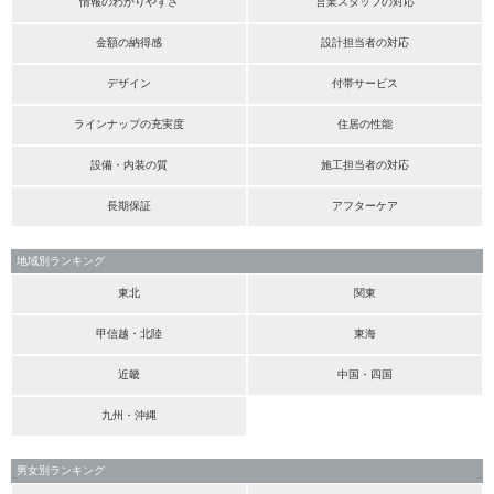
情報のわかりやすさ
営業スタッフの対応
金額の納得感
設計担当者の対応
デザイン
付帯サービス
ラインナップの充実度
住居の性能
設備・内装の質
施工担当者の対応
長期保証
アフターケア
地域別ランキング
東北
関東
甲信越・北陸
東海
近畿
中国・四国
九州・沖縄
男女別ランキング