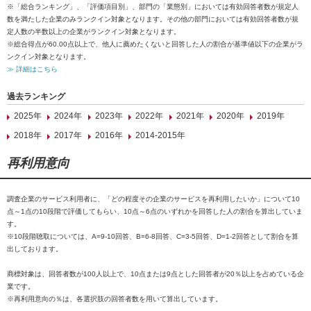
※「総合ランキング」、「評価項目別」、部門の「業態別」においては有効回答者数が規定人
数を満たした企業のみランクイン対象となります。その他の部門においては有効回答者数が規
定人数の半数以上の企業がランクイン対象となります。
※総合得点が60.00点以上で、他人に薦めたくないと回答した人の割合が基準値以下の企業がラ
ンクイン対象となります。
≫ 詳細はこちら
過去ランキング
2025年
2024年
2023年
2022年
2021年
2020年
2019年
2018年
2017年
2016年
2014-2015年
再利用意向
調査企業のサービス利用者に、「どの程度その企業のサービスを再利用したいか」について10
点～1点の10段階で評価してもらい、10点～6点のいずれかを回答した人の割合を算出していま
す。
※10段階聴取については、A=9-10回答、B=6-8回答、C=3-5回答、D=1-2回答として割合を算
出しております。
商標対象は、回答者数が100人以上で、10点または9点とした回答者が20％以上を占めている企
業です。
※再利用意向の％は、各選択肢の回答者数を用いて算出しています。