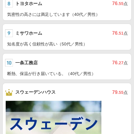
トヨタホーム
76
.55
点
気密性の高さには満足しています（40代／男性）
ミサワホーム
76
.51
点
知名度が高く信頼性が高い（50代／男性）
一条工務店
76
.27
点
断熱、保温が行き届いている。（40代／男性）
スウェーデンハウス
79
.55
点