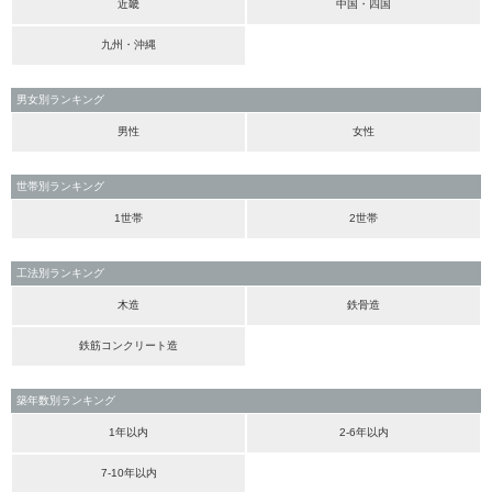
近畿
中国・四国
九州・沖縄
男女別ランキング
男性
女性
世帯別ランキング
1世帯
2世帯
工法別ランキング
木造
鉄骨造
鉄筋コンクリート造
築年数別ランキング
1年以内
2-6年以内
7-10年以内