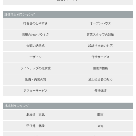
評価項目別ランキング
打合せのしやすさ
オープンハウス
情報のわかりやすさ
営業スタッフの対応
金額の納得感
設計担当者の対応
デザイン
付帯サービス
ラインナップの充実度
住居の性能
設備・内装の質
施工担当者の対応
アフターサービス
長期保証
地域別ランキング
北海道・東北
関東
甲信越・北陸
東海