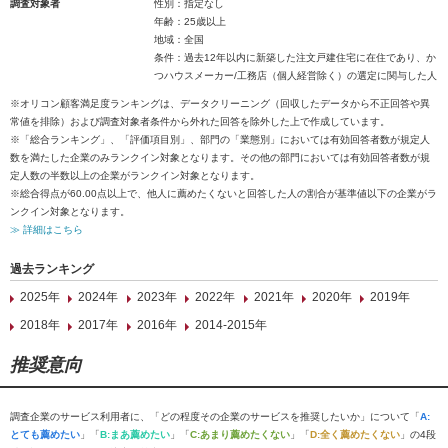
調査対象者
性別：指定なし
年齢：25歳以上
地域：全国
条件：過去12年以内に新築した注文戸建住宅に在住であり、か
つハウスメーカー/工務店（個人経営除く）の選定に関与した人
※オリコン顧客満足度ランキングは、データクリーニング（回収したデータから不正回答や異
常値を排除）および調査対象者条件から外れた回答を除外した上で作成しています。
※「総合ランキング」、「評価項目別」、部門の「業態別」においては有効回答者数が規定人
数を満たした企業のみランクイン対象となります。その他の部門においては有効回答者数が規
定人数の半数以上の企業がランクイン対象となります。
※総合得点が60.00点以上で、他人に薦めたくないと回答した人の割合が基準値以下の企業がラ
ンクイン対象となります。
≫ 詳細はこちら
過去ランキング
2025年
2024年
2023年
2022年
2021年
2020年
2019年
2018年
2017年
2016年
2014-2015年
推奨意向
調査企業のサービス利用者に、「どの程度その企業のサービスを推奨したいか」について「
A:
とても薦めたい
」「
B:まあ薦めたい
」「
C:あまり薦めたくない
」「
D:全く薦めたくない
」の4段