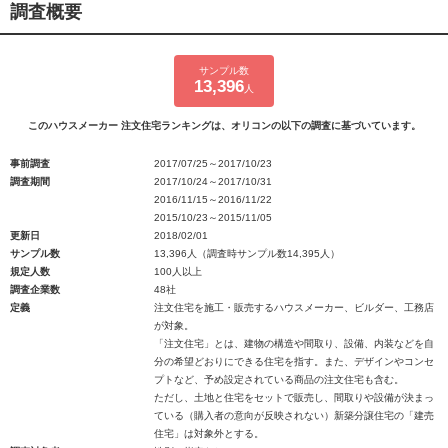
調査概要
サンプル数
13,396
人
このハウスメーカー 注文住宅ランキングは、オリコンの以下の調査に基づいています。
事前調査
2017/07/25～2017/10/23
調査期間
2017/10/24～2017/10/31
2016/11/15～2016/11/22
2015/10/23～2015/11/05
更新日
2018/02/01
サンプル数
13,396人（調査時サンプル数14,395人）
規定人数
100人以上
調査企業数
48社
定義
注文住宅を施工・販売するハウスメーカー、ビルダー、工務店
が対象。
「注文住宅」とは、建物の構造や間取り、設備、内装などを自
分の希望どおりにできる住宅を指す。また、デザインやコンセ
プトなど、予め設定されている商品の注文住宅も含む。
ただし、土地と住宅をセットで販売し、間取りや設備が決まっ
ている（購入者の意向が反映されない）新築分譲住宅の「建売
住宅」は対象外とする。