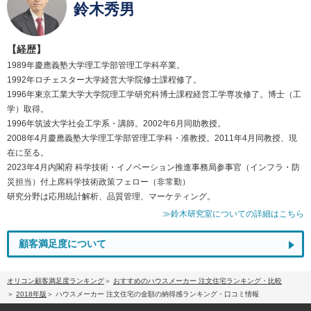
鈴木秀男
【経歴】
1989年慶應義塾大学理工学部管理工学科卒業。
1992年ロチェスター大学経営大学院修士課程修了。
1996年東京工業大学大学院理工学研究科博士課程経営工学専攻修了。博士（工
学）取得。
1996年筑波大学社会工学系・講師。2002年6月同助教授。
2008年4月慶應義塾大学理工学部管理工学科・准教授。2011年4月同教授、現
在に至る。
2023年4月内閣府 科学技術・イノベーション推進事務局参事官（インフラ・防
災担当）付上席科学技術政策フェロー（非常勤）
研究分野は応用統計解析、品質管理、マーケティング。
≫鈴木研究室についての詳細はこちら
顧客満足度について
オリコン顧客満足度ランキング
おすすめのハウスメーカー 注文住宅ランキング・比較
2018年版
ハウスメーカー 注文住宅の金額の納得感ランキング・口コミ情報