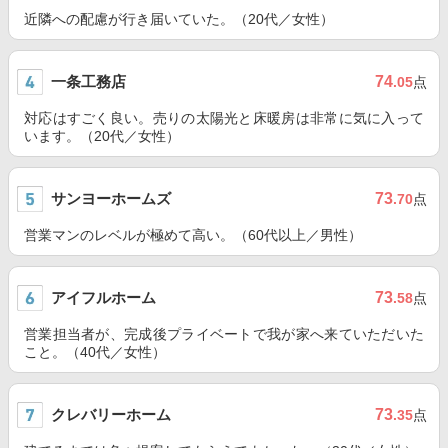
近隣への配慮が行き届いていた。（20代／女性）
一条工務店
74
.05
点
対応はすごく良い。売りの太陽光と床暖房は非常に気に入って
います。（20代／女性）
サンヨーホームズ
73
.70
点
営業マンのレベルが極めて高い。（60代以上／男性）
アイフルホーム
73
.58
点
営業担当者が、完成後プライベートで我が家へ来ていただいた
こと。（40代／女性）
クレバリーホーム
73
.35
点