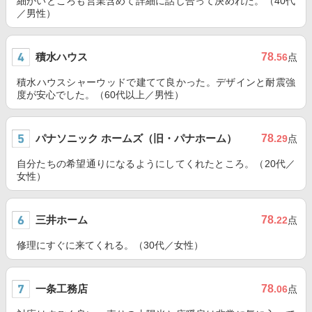
細かいところも営業含めて詳細に話し合って決めれた。（40代
／男性）
積水ハウス
78
.56
点
積水ハウスシャーウッドで建てて良かった。デザインと耐震強
度が安心でした。（60代以上／男性）
パナソニック ホームズ（旧・パナホーム）
78
.29
点
自分たちの希望通りになるようにしてくれたところ。（20代／
女性）
三井ホーム
78
.22
点
修理にすぐに来てくれる。（30代／女性）
一条工務店
78
.06
点