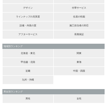
デザイン
付帯サービス
ラインナップの充実度
住居の性能
設備・内装の質
施工担当者の対応
アフターサービス
長期保証
地域別ランキング
北海道・東北
関東
甲信越・北陸
東海
近畿
中国・四国
九州・沖縄
男女別ランキング
男性
女性