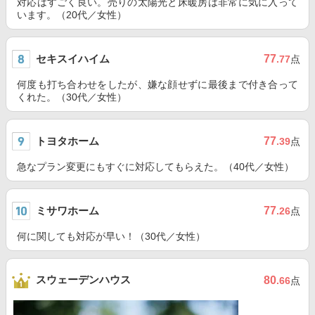
対応はすごく良い。売りの太陽光と床暖房は非常に気に入って
います。（20代／女性）
セキスイハイム
77
.77
点
何度も打ち合わせをしたが、嫌な顔せずに最後まで付き合って
くれた。（30代／女性）
トヨタホーム
77
.39
点
急なプラン変更にもすぐに対応してもらえた。（40代／女性）
ミサワホーム
77
.26
点
何に関しても対応が早い！（30代／女性）
スウェーデンハウス
80
.66
点