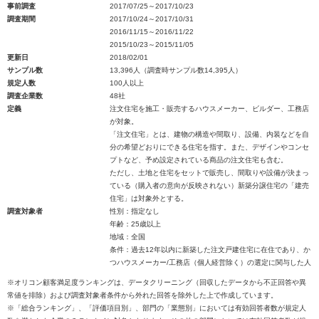
事前調査
2017/07/25～2017/10/23
調査期間
2017/10/24～2017/10/31
2016/11/15～2016/11/22
2015/10/23～2015/11/05
更新日
2018/02/01
サンプル数
13,396人（調査時サンプル数14,395人）
規定人数
100人以上
調査企業数
48社
定義
注文住宅を施工・販売するハウスメーカー、ビルダー、工務店
が対象。
「注文住宅」とは、建物の構造や間取り、設備、内装などを自
分の希望どおりにできる住宅を指す。また、デザインやコンセ
プトなど、予め設定されている商品の注文住宅も含む。
ただし、土地と住宅をセットで販売し、間取りや設備が決まっ
ている（購入者の意向が反映されない）新築分譲住宅の「建売
住宅」は対象外とする。
調査対象者
性別：指定なし
年齢：25歳以上
地域：全国
条件：過去12年以内に新築した注文戸建住宅に在住であり、か
つハウスメーカー/工務店（個人経営除く）の選定に関与した人
※オリコン顧客満足度ランキングは、データクリーニング（回収したデータから不正回答や異
常値を排除）および調査対象者条件から外れた回答を除外した上で作成しています。
※「総合ランキング」、「評価項目別」、部門の「業態別」においては有効回答者数が規定人