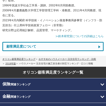
学）取得。
1996年筑波大学社会工学系・講師。2002年6月同助教授。
2008年4月慶應義塾大学理工学部管理工学科・准教授。2011年4月同教授、現
在に至る。
2023年4月内閣府 科学技術・イノベーション推進事務局参事官（インフラ・防
災担当）付上席科学技術政策フェロー（非常勤）
研究分野は応用統計解析、品質管理、マーケティング。
≫鈴木研究室についての詳細はこちら
顧客満足度について
オリコン顧客満足度ランキング
おすすめのハウスメーカー 注文住宅ランキング・比較
2018年版
ハウスメーカー 注文住宅の施工担当者の対応ランキング・口コミ情報
オリコン顧客満足度
ランキング一覧
保険
関連ランキング
金融
関連ランキング