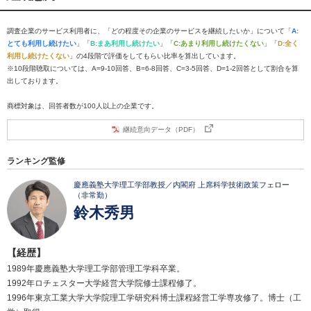
調査企業のサービス利用者に、「どの程度その企業のサービスを継続したいか」について「
A:
とても利用し続けたい
」「
B:まあ利用し続けたい
」「
C:あまり利用し続けたくない
」「
D:全く
利用し続けたくない
」の4段階で評価をしてもらい比率を算出しています。
※10段階聴取については、A=9-10回答、B=6-8回答、C=3-5回答、D=1-2回答として割合を算
出しております。
商標対象は、回答者数が100人以上の企業です。
継続意向データ（PDF）
ランキング監修
慶應義塾大学理工学部教授／内閣府 上席科学技術政策フェロー
（非常勤）
鈴木秀男
【経歴】
1989年慶應義塾大学理工学部管理工学科卒業。
1992年ロチェスター大学経営大学院修士課程修了。
1996年東京工業大学大学院理工学研究科博士課程経営工学専攻修了。博士（工