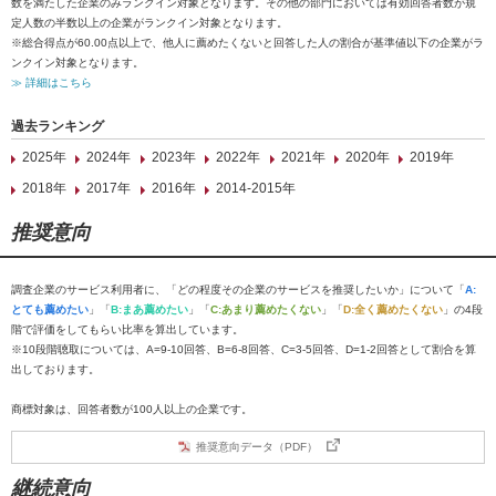
数を満たした企業のみランクイン対象となります。その他の部門においては有効回答者数が規
定人数の半数以上の企業がランクイン対象となります。
※総合得点が60.00点以上で、他人に薦めたくないと回答した人の割合が基準値以下の企業がラ
ンクイン対象となります。
≫ 詳細はこちら
過去ランキング
2025年
2024年
2023年
2022年
2021年
2020年
2019年
2018年
2017年
2016年
2014-2015年
推奨意向
調査企業のサービス利用者に、「どの程度その企業のサービスを推奨したいか」について「
A:
とても薦めたい
」「
B:まあ薦めたい
」「
C:あまり薦めたくない
」「
D:全く薦めたくない
」の4段
階で評価をしてもらい比率を算出しています。
※10段階聴取については、A=9-10回答、B=6-8回答、C=3-5回答、D=1-2回答として割合を算
出しております。
商標対象は、回答者数が100人以上の企業です。
推奨意向データ（PDF）
継続意向